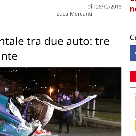
di
il
26/12/2018
n
Luca Mercanti
C
tale tra due auto: tre
ante