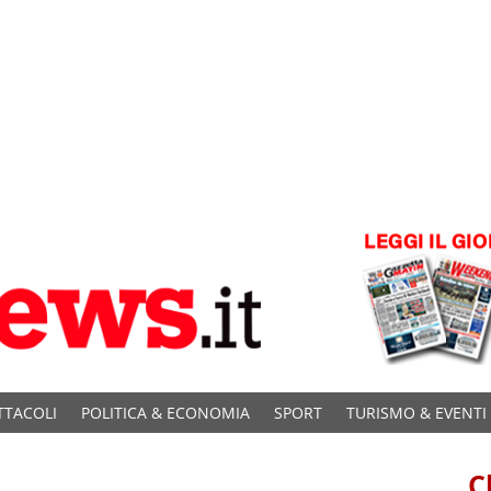
TTACOLI
POLITICA & ECONOMIA
SPORT
TURISMO & EVENTI
C