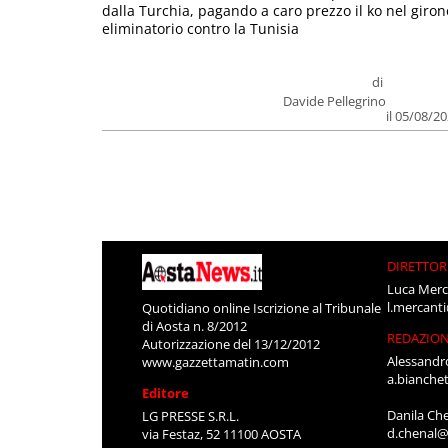
dalla Turchia, pagando a caro prezzo il ko nel giron
eliminatorio contro la Tunisia
di
Davide Pellegrino
il 05/08/2
DIRETTOR
Luca Merc
l.mercant
Quotidiano online Iscrizione al Tribunale
di Aosta n. 8/2012
REDAZIO
Autorizzazione del 13/12/2012
Alessandr
www.gazzettamatin.com
a.bianche
Editore
Danila Ch
LG PRESSE S.R.L.
d.chenal@
via Festaz, 52 11100 AOSTA