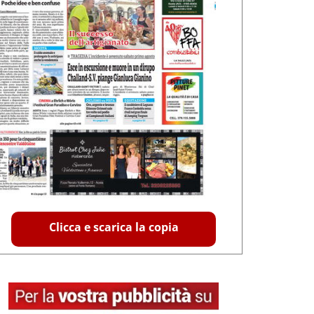
Clicca e scarica la copia