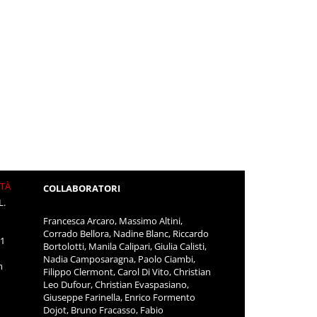
ITÀ
COLLABORATORI
L.
Francesca Arcaro, Massimo Altini,
Corrado Bellora, Nadine Blanc, Riccardo
11
Bortolotti, Manila Calipari, Giulia Calisti,
Nadia Camposaragna, Paolo Ciambi,
m
Filippo Clermont, Carol Di Vito, Christian
Leo Dufour, Christian Evaspasiano,
Giuseppe Farinella, Enrico Formento
Dojot, Bruno Fracasso, Fabio