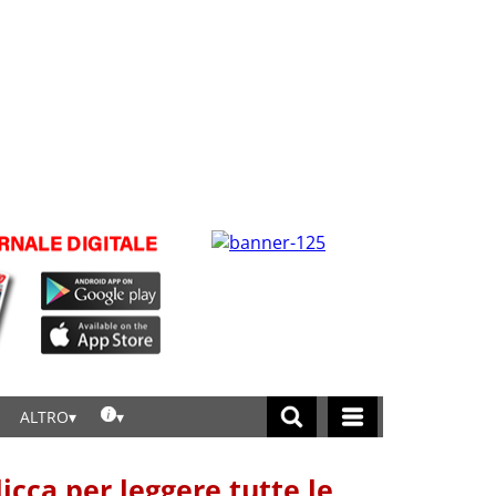
ALTRO
licca per leggere tutte le