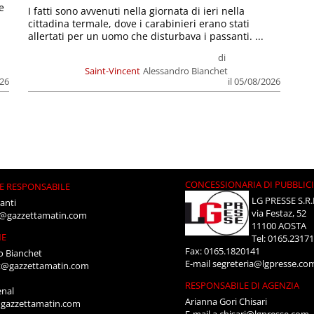
e
I fatti sono avvenuti nella giornata di ieri nella
cittadina termale, dove i carabinieri erano stati
allertati per un uomo che disturbava i passanti. ...
di
Saint-Vincent
Alessandro Bianchet
026
il 05/08/2026
CONCESSIONARIA DI PUBBLIC
E RESPONSABILE
LG PRESSE S.R.
anti
via Festaz, 52
i@gazzettamatin.com
11100 AOSTA
NE
Tel: 0165.2317
Fax: 0165.1820141
o Bianchet
E-mail
segreteria@lgpresse.co
t@gazzettamatin.com
RESPONSABILE DI AGENZIA
enal
Arianna Gori Chisari
gazzettamatin.com
E-mail
a.chisari@lgpresse.com