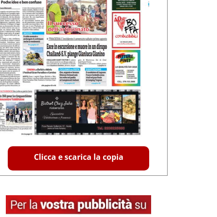
Clicca e scarica la copia