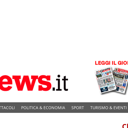
TTACOLI
POLITICA & ECONOMIA
SPORT
TURISMO & EVENTI
C