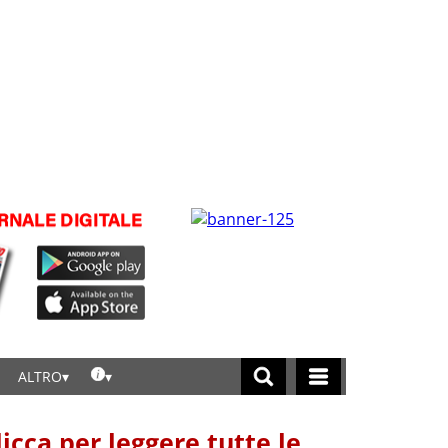
ALTRO
licca per leggere tutte le