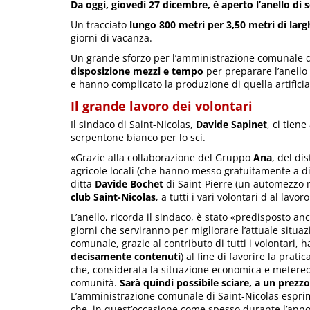
Da oggi, giovedì 27 dicembre, è aperto l’anello di sc
Un tracciato
lungo 800 metri per 3,50 metri di lar
giorni di vacanza.
Un grande sforzo per l’amministrazione comunale d
disposizione mezzi e tempo
per preparare l’anello
e hanno complicato la produzione di quella artificia
Il grande lavoro dei volontari
Il sindaco di Saint-Nicolas,
Davide
Sapinet
, ci tien
serpentone bianco per lo sci.
«Grazie alla collaborazione del Gruppo
Ana
, del di
agricole locali (che hanno messo gratuitamente a dis
ditta
Davide Bochet
di Saint-Pierre (un automezzo me
club Saint-Nicolas
, a tutti i vari volontari d al lavor
L’anello, ricorda il sindaco, è stato «predisposto a
giorni che serviranno per migliorare l’attuale situ
comunale, grazie al contributo di tutti i volontar
decisamente contenuti
) al fine di favorire la prati
che, considerata la situazione economica e metereol
comunità.
Sarà quindi possibile sciare, a un prezz
L’amministrazione comunale di Saint-Nicolas esprim
che, in quest’occasione come spesso durante l’anno, 