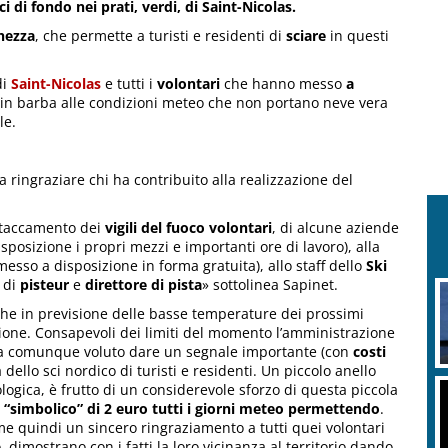
i di fondo nei prati, verdi, di Saint-Nicolas.
ghezza
, che permette a turisti e residenti di
sciare
in questi
i
Saint-Nicolas
e tutti i
volontari
che hanno messo
a
 in barba alle condizioni meteo che non portano neve vera
le.
e a ringraziare chi ha contribuito alla realizzazione del
staccamento dei
vigili del fuoco volontari
, di alcune aziende
posizione i propri mezzi e importanti ore di lavoro), alla
sso a disposizione in forma gratuita), allo staff dello
Ski
o di
pisteur
e
direttore
di pista
» sottolinea Sapinet.
nche in previsione delle basse temperature dei prossimi
azione. Consapevoli dei limiti del momento l’amministrazione
i, ha comunque voluto dare un segnale importante (con
costi
ca dello sci nordico di turisti e residenti. Un piccolo anello
ogica, è frutto di un considerevole sforzo di questa piccola
o “simbolico” di 2 euro tutti i giorni meteo permettendo
.
e quindi un sincero ringraziamento a tutti quei volontari
dimostrano con i fatti la loro vicinanza al territorio dando