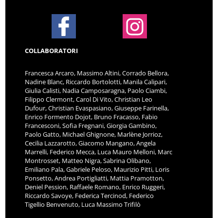
COLLABORATORI
Francesca Arcaro, Massimo Altini, Corrado Bellora,
Nadine Blanc, Riccardo Bortolotti, Manila Calipari,
Giulia Calisti, Nadia Camposaragna, Paolo Ciambi,
Filippo Clermont, Carol Di Vito, Christian Leo
Dufour, Christian Evaspasiano, Giuseppe Farinella,
Enrico Formento Dojot, Bruno Fracasso, Fabio
Francesconi, Sofia Fregnani, Giorgia Gambino,
Paolo Gatto, Michael Ghignone, Marlène Jorrioz,
Cecilia Lazzarotto, Giacomo Mangano, Angela
Marrelli, Federico Mecca, Luca Mauro Melloni, Marc
Montrosset, Matteo Nigra, Sabrina Olibano,
Emiliano Pala, Gabriele Peloso, Maurizio Pitti, Loris
Ponsetto, Andrea Portigliatti, Mattia Pramotton,
Deniel Pession, Raffaele Romano, Enrico Ruggeri,
Riccardo Savoye, Federica Tercinod, Federico
Tigellio Benvenuto, Luca Massimo Trifilò