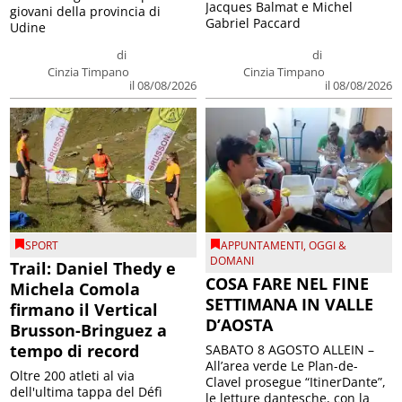
Jacques Balmat e Michel
giovani della provincia di
Gabriel Paccard
Udine
di
di
Cinzia Timpano
Cinzia Timpano
il 08/08/2026
il 08/08/2026
SPORT
APPUNTAMENTI
,
OGGI &
DOMANI
Trail: Daniel Thedy e
COSA FARE NEL FINE
Michela Comola
SETTIMANA IN VALLE
firmano il Vertical
D’AOSTA
Brusson-Bringuez a
tempo di record
SABATO 8 AGOSTO ALLEIN –
All’area verde Le Plan-de-
Oltre 200 atleti al via
Clavel prosegue “ItinerDante”,
dell'ultima tappa del Défì
le letture dantesche, con la