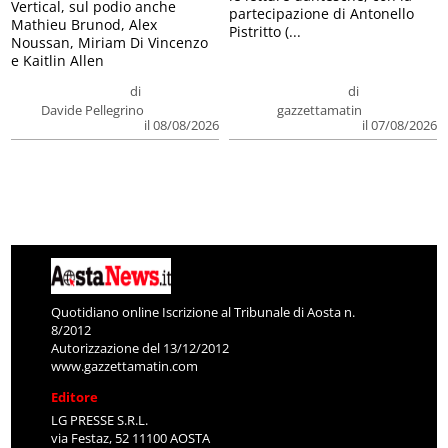
Vertical, sul podio anche
partecipazione di Antonello
Mathieu Brunod, Alex
Pistritto (...
Noussan, Miriam Di Vincenzo
e Kaitlin Allen
di
di
Davide Pellegrino
gazzettamatin
il 08/08/2026
il 07/08/2026
Quotidiano online Iscrizione al Tribunale di Aosta n.
8/2012
Autorizzazione del 13/12/2012
www.gazzettamatin.com
Editore
LG PRESSE S.R.L.
via Festaz, 52 11100 AOSTA