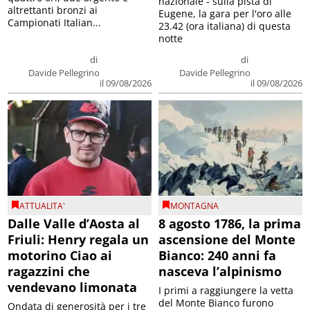
nazionale - sulla pista di
altrettanti bronzi ai
Eugene, la gara per l'oro alle
Campionati Italian...
23.42 (ora italiana) di questa
notte
di
di
Davide Pellegrino
Davide Pellegrino
il 09/08/2026
il 09/08/2026
ATTUALITA'
MONTAGNA
Dalle Valle d’Aosta al
8 agosto 1786, la prima
Friuli: Henry regala un
ascensione del Monte
motorino Ciao ai
Bianco: 240 anni fa
ragazzini che
nasceva l’alpinismo
vendevano limonata
I primi a raggiungere la vetta
del Monte Bianco furono
Ondata di generosità per i tre