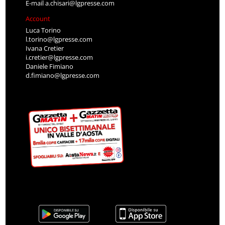
E-mail
a.chisari@lgpresse.com
Account
Luca Torino
l.torino@lgpresse.com
Ivana Cretier
i.cretier@lgpresse.com
Daniele Fimiano
d.fimiano@lgpresse.com