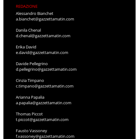
REDAZIONE
Alessandro Bianchet
a.bianchet@gazzettamatin.com
Danila Chenal
d.chenal@gazzettamatin.com
Erika David
e.david@gazzettamatin.com
Davide Pellegrino
d.pellegrino@gazzettamatin.com
Cinzia Timpano
c.timpano@gazzettamatin.com
Arianna Papalia
a.papalia@gazzettamatin.com
Thomas Piccot
t.piccot@gazzettamatin.com
Fausto Vassoney
f.vassoney@gazzettamatin.com