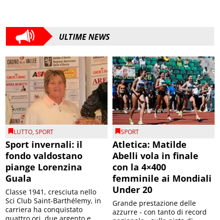
ULTIME NEWS
LUTTO
,
SPORT
SPORT
Sport invernali: il
Atletica: Matilde
fondo valdostano
Abelli vola in finale
piange Lorenzina
con la 4×400
Guala
femminile ai Mondiali
Under 20
Classe 1941, cresciuta nello
Sci Club Saint-Barthélemy, in
Grande prestazione delle
carriera ha conquistato
azzurre - con tanto di record
quattro ori, due argento e