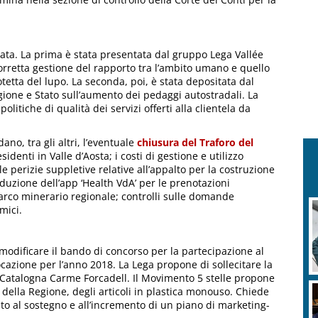
iata. La prima è stata presentata dal gruppo Lega Vallée
orretta gestione del rapporto tra l’ambito umano e quello
otetta del lupo. La seconda, poi, è stata depositata dal
gione e Stato sull’aumento dei pedaggi autostradali. La
olitiche di qualità dei servizi offerti alla clientela da
ano, tra gli altri, l’eventuale
chiusura del Traforo del
esidenti in Valle d’Aosta; i costi di gestione e utilizzo
e perizie suppletive relative all’appalto per la costruzione
oduzione dell’app ‘Health VdA’ per le prenotazioni
Parco minerario regionale; controlli sulle domande
mici.
modificare il bando di concorso per la partecipazione al
locazione per l’anno 2018. La Lega propone di sollecitare la
a Catalogna Carme Forcadell. Il Movimento 5 stelle propone
i della Regione, degli articoli in plastica monouso. Chiede
zzato al sostegno e all’incremento di un piano di marketing-