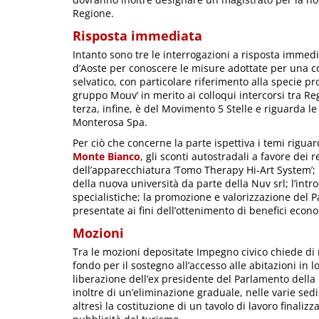
Regione.
Risposta immediata
Intanto sono tre le interrogazioni a risposta immed
d’Aoste per conoscere le misure adottate per una c
selvatico, con particolare riferimento alla specie pr
gruppo Mouv’ in merito ai colloqui intercorsi tra Re
terza, infine, è del Movimento 5 Stelle e riguarda le p
Monterosa Spa.
Per ciò che concerne la parte ispettiva i temi riguard
Monte Bianco
, gli sconti autostradali a favore dei r
dell’apparecchiatura ‘Tomo Therapy Hi-Art System’; l
della nuova università da parte della Nuv srl; l’intr
specialistiche; la promozione e valorizzazione del 
presentate ai fini dell’ottenimento di benefici econo
Mozioni
Tra le mozioni depositate Impegno civico chiede di 
fondo per il sostegno all’accesso alle abitazioni in 
liberazione dell’ex presidente del Parlamento dell
inoltre di un’eliminazione graduale, nelle varie sed
altresì la costituzione di un tavolo di lavoro finali