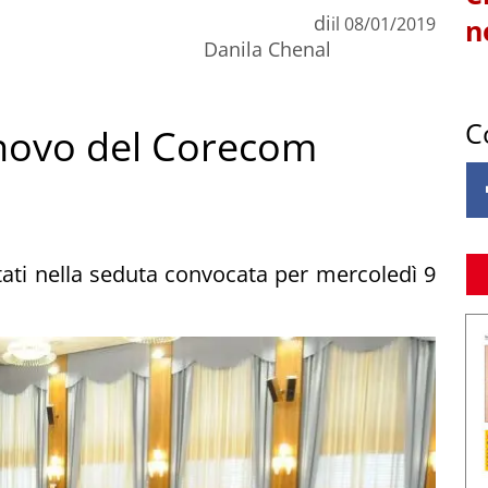
di
il
08/01/2019
n
Danila Chenal
C
innovo del Corecom
tati nella seduta convocata per mercoledì 9