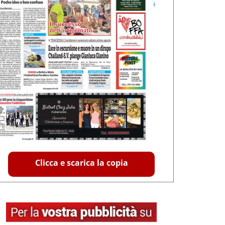
Clicca e scarica la copia