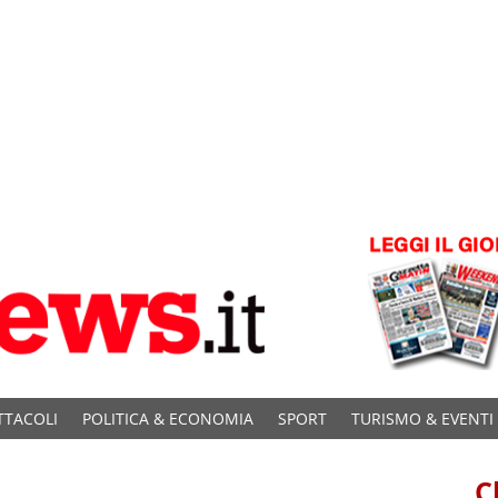
TTACOLI
POLITICA & ECONOMIA
SPORT
TURISMO & EVENTI
C