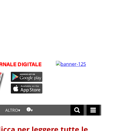
ALTRO
licca per leggere tutte le