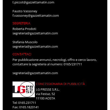
t.piccot@gazzettamatin.com
Fausto Vassoney
f.vassoney@gazzettamatin.com
SEGRETERIA
Roberta Prodoti
segreteria@gazzettamatin.com
Stefania Muscolo
segreteria@gazzettamatin.com
CONTATTACI
Per pubblicazione annunci, necrologi, offro e cerco lavoro,
contattare la segreteria al numero: 0165/231711
segreteria@gazzettamatin.com
CONCESSIONARIA DI PUBBLICITÀ
LG PRESSE S.R.L.
via Festaz, 52
11100 AOSTA
Tel: 0165.231711
Fax: 0165.1820141