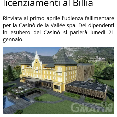
licenziamenti al Billia
Rinviata al primo aprile l'udienza fallimentare
per la Casinò de la Vallée spa. Dei dipendenti
in esubero del Casinò si parlerà lunedì 21
gennaio.