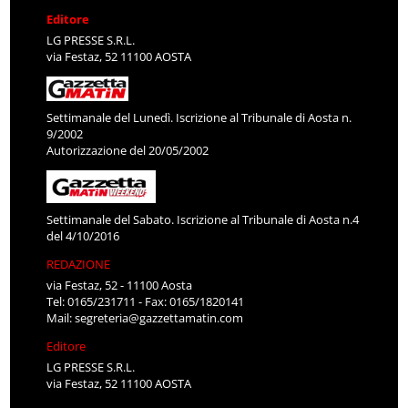
Editore
LG PRESSE S.R.L.
via Festaz, 52 11100 AOSTA
Settimanale del Lunedì. Iscrizione al Tribunale di Aosta n.
9/2002
Autorizzazione del 20/05/2002
Settimanale del Sabato. Iscrizione al Tribunale di Aosta n.4
del 4/10/2016
REDAZIONE
via Festaz, 52 - 11100 Aosta
Tel: 0165/231711 - Fax: 0165/1820141
Mail:
segreteria@gazzettamatin.com
Editore
LG PRESSE S.R.L.
via Festaz, 52 11100 AOSTA