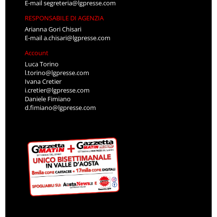
E-mail
segreteria@lgpresse.com
RESPONSABILE DI AGENZIA
Arianna Gori Chisari
E-mail
a.chisari@lgpresse.com
Account
Luca Torino
l.torino@lgpresse.com
Ivana Cretier
i.cretier@lgpresse.com
Daniele Fimiano
d.fimiano@lgpresse.com