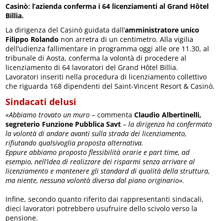
Casinò: l’azienda conferma i 64 licenziamenti al Grand Hôtel
Billia.
La dirigenza del Casinò guidata dall’
amministratore unico
Filippo Rolando
non arretra di un centimetro. Alla vigilia
dell’udienza fallimentare in programma oggi alle ore 11.30, al
tribunale di Aosta, conferma la volontà di procedere al
licenziamento di 64 lavoratori del Grand Hôtel Billia.
Lavoratori inseriti nella procedura di licenziamento collettivo
che riguarda 168 dipendenti del Saint-Vincent Resort & Casinò.
Sindacati delusi
«Abbiamo trovato un muro –
commenta
Claudio Albertinelli,
segreterio Funzione Pubblica Savt
–
la dirigenza ha confermato
la volontà di andare avanti sulla strada dei licenziamento,
rifiutando qualsivoglia proposta alternativa.
Eppure abbiamo proposto flessibilità orarie e part time, ad
esempio, nell’idea di realizzare dei risparmi senza arrivare al
licenziamento e mantenere gli standard di qualità della struttura,
ma niente, nessuna volontà diversa dal piano originario».
Infine, secondo quanto riferito dai rappresentanti sindacali,
dieci lavoratori potrebbero usufruire dello scivolo verso la
pensione.