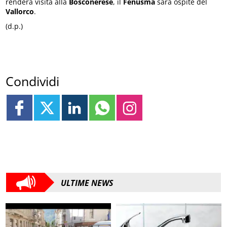
renderà visita alla
Bosconerese
, il
Fenusma
sarà ospite del
Vallorco
.
(d.p.)
Condividi
ULTIME NEWS