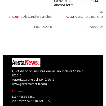
come l'iter, al momento, sia
ancora ferm...
di
di
Brissogne
Alessandro Bianchet
Aosta
Alessandro Bianchet
il 06/08/2026
il 06/08/2026
Quotidiano online Iscrizione al Tribunale di Aosta n.
8/2012
Autorizzazione del 13/12/2012
www.gazzettamatin.com
Editore
LG PRESSE S.R.L.
via Festaz, 52 11100 AOSTA