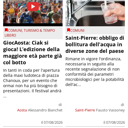
COMUNI
,
TURISMO & TEMPO
COMUNI
LIBERO
Saint-Pierre: obbligo di
GiocAosta: Ciak si
bollitura dell’acqua in
gioca! L’edizione della
diverse zone del paese
maggiore età parte già
Rimane in vigore l'ordinanza,
col botto
necessaria in seguito alla
recente segnalazione di non
In tanti in coda per l'apertura
conformità dei parametri
della maxi ludoteca di piazza
microbiologici per la potabilità
Chanoux, per un evento che
dell'ac...
ormai non ha più bisogno di
presentazioni. Il festival andrà
...
di
di
Aosta
Alessandro Bianchet
Saint-Pierre
Fausto Vassoney
il 07/08/2026
il 07/08/2026