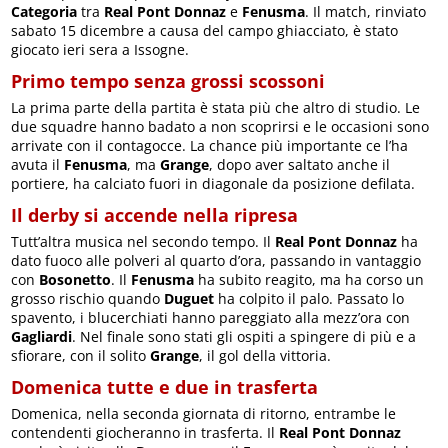
Categoria
tra
Real Pont Donnaz
e
Fenusma
. Il match, rinviato
sabato 15 dicembre a causa del campo ghiacciato, è stato
giocato ieri sera a Issogne.
Primo tempo senza grossi scossoni
La prima parte della partita è stata più che altro di studio. Le
due squadre hanno badato a non scoprirsi e le occasioni sono
arrivate con il contagocce. La chance più importante ce l’ha
avuta il
Fenusma
, ma
Grange
, dopo aver saltato anche il
portiere, ha calciato fuori in diagonale da posizione defilata.
Il derby si accende nella ripresa
Tutt’altra musica nel secondo tempo. Il
Real Pont Donnaz
ha
dato fuoco alle polveri al quarto d’ora, passando in vantaggio
con
Bosonetto
. Il
Fenusma
ha subito reagito, ma ha corso un
grosso rischio quando
Duguet
ha colpito il palo. Passato lo
spavento, i blucerchiati hanno pareggiato alla mezz’ora con
Gagliardi
. Nel finale sono stati gli ospiti a spingere di più e a
sfiorare, con il solito
Grange
, il gol della vittoria.
Domenica tutte e due in trasferta
Domenica, nella seconda giornata di ritorno, entrambe le
contendenti giocheranno in trasferta. Il
Real Pont Donnaz