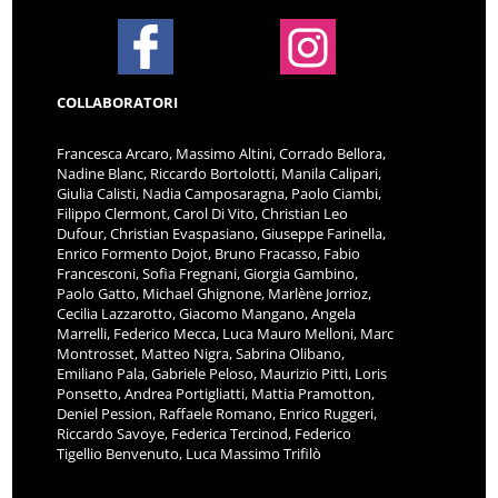
COLLABORATORI
Francesca Arcaro, Massimo Altini, Corrado Bellora,
Nadine Blanc, Riccardo Bortolotti, Manila Calipari,
Giulia Calisti, Nadia Camposaragna, Paolo Ciambi,
Filippo Clermont, Carol Di Vito, Christian Leo
Dufour, Christian Evaspasiano, Giuseppe Farinella,
Enrico Formento Dojot, Bruno Fracasso, Fabio
Francesconi, Sofia Fregnani, Giorgia Gambino,
Paolo Gatto, Michael Ghignone, Marlène Jorrioz,
Cecilia Lazzarotto, Giacomo Mangano, Angela
Marrelli, Federico Mecca, Luca Mauro Melloni, Marc
Montrosset, Matteo Nigra, Sabrina Olibano,
Emiliano Pala, Gabriele Peloso, Maurizio Pitti, Loris
Ponsetto, Andrea Portigliatti, Mattia Pramotton,
Deniel Pession, Raffaele Romano, Enrico Ruggeri,
Riccardo Savoye, Federica Tercinod, Federico
Tigellio Benvenuto, Luca Massimo Trifilò