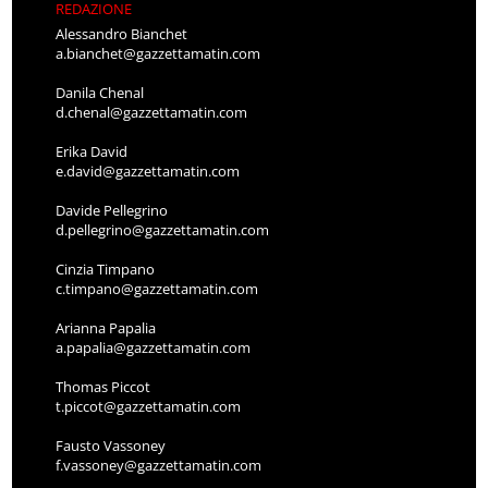
REDAZIONE
Alessandro Bianchet
a.bianchet@gazzettamatin.com
Danila Chenal
d.chenal@gazzettamatin.com
Erika David
e.david@gazzettamatin.com
Davide Pellegrino
d.pellegrino@gazzettamatin.com
Cinzia Timpano
c.timpano@gazzettamatin.com
Arianna Papalia
a.papalia@gazzettamatin.com
Thomas Piccot
t.piccot@gazzettamatin.com
Fausto Vassoney
f.vassoney@gazzettamatin.com