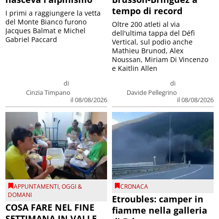
tempo di record
I primi a raggiungere la vetta
del Monte Bianco furono
Oltre 200 atleti al via
Jacques Balmat e Michel
dell'ultima tappa del Défì
Gabriel Paccard
Vertical, sul podio anche
Mathieu Brunod, Alex
Noussan, Miriam Di Vincenzo
e Kaitlin Allen
di
di
Cinzia Timpano
Davide Pellegrino
il 08/08/2026
il 08/08/2026
APPUNTAMENTI
,
OGGI &
CRONACA
DOMANI
Etroubles: camper in
COSA FARE NEL FINE
fiamme nella galleria
SETTIMANA IN VALLE