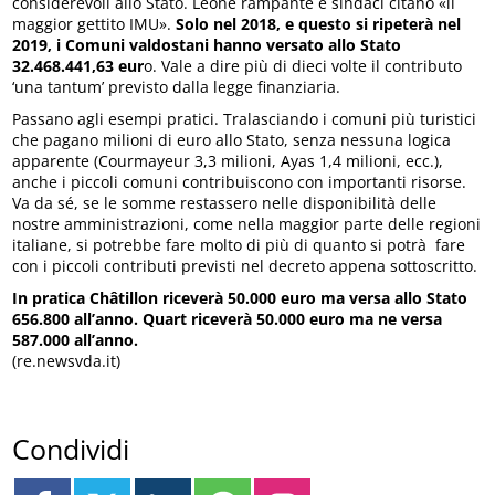
considerevoli allo Stato. Leone rampante e sindaci citano «il
maggior gettito IMU».
Solo nel 2018, e questo si ripeterà nel
2019, i Comuni valdostani hanno versato allo Stato
32.468.441,63 eur
o. Vale a dire più di dieci volte il contributo
‘una tantum’ previsto dalla legge finanziaria.
Passano agli esempi pratici. Tralasciando i comuni più turistici
che pagano milioni di euro allo Stato, senza nessuna logica
apparente (Courmayeur 3,3 milioni, Ayas 1,4 milioni, ecc.),
anche i piccoli comuni contribuiscono con importanti risorse.
Va da sé, se le somme restassero nelle disponibilità delle
nostre amministrazioni, come nella maggior parte delle regioni
italiane, si potrebbe fare molto di più di quanto si potrà fare
con i piccoli contributi previsti nel decreto appena sottoscritto.
In pratica Châtillon riceverà 50.000 euro ma versa allo Stato
656.800 all’anno. Quart riceverà 50.000 euro ma ne versa
587.000 all’anno.
(re.newsvda.it)
Condividi