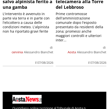
salvo alpinista ferito a
telecamera alla Torre
una gamba
del Lebbroso
L'intervento è avvenuto in
Prime contromosse
parte via terra e in parte con
dell'amministrazione
l'elicottero a causa delle
comunale dopo l'esposto
condizioni meteo. L'alpinista
presentato da residenti della
non ha riportato gravi ferite
zona; promessi anche
maggiori controlli e ulteriori
inter...
di
di
cervinia
Alessandro Bianchet
Aosta
Alessandro Bianchet
il 07/08/2026
il 07/08/2026
Quotidiano online Iscrizione al Tribunale di Aosta n.