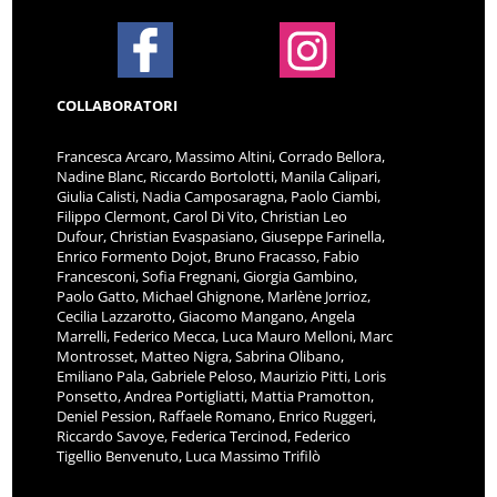
COLLABORATORI
Francesca Arcaro, Massimo Altini, Corrado Bellora,
Nadine Blanc, Riccardo Bortolotti, Manila Calipari,
Giulia Calisti, Nadia Camposaragna, Paolo Ciambi,
Filippo Clermont, Carol Di Vito, Christian Leo
Dufour, Christian Evaspasiano, Giuseppe Farinella,
Enrico Formento Dojot, Bruno Fracasso, Fabio
Francesconi, Sofia Fregnani, Giorgia Gambino,
Paolo Gatto, Michael Ghignone, Marlène Jorrioz,
Cecilia Lazzarotto, Giacomo Mangano, Angela
Marrelli, Federico Mecca, Luca Mauro Melloni, Marc
Montrosset, Matteo Nigra, Sabrina Olibano,
Emiliano Pala, Gabriele Peloso, Maurizio Pitti, Loris
Ponsetto, Andrea Portigliatti, Mattia Pramotton,
Deniel Pession, Raffaele Romano, Enrico Ruggeri,
Riccardo Savoye, Federica Tercinod, Federico
Tigellio Benvenuto, Luca Massimo Trifilò