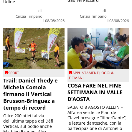
Gabriel Paccard
Udine
di
di
Cinzia Timpano
Cinzia Timpano
il 08/08/2026
il 08/08/2026
SPORT
APPUNTAMENTI
,
OGGI &
DOMANI
Trail: Daniel Thedy e
COSA FARE NEL FINE
Michela Comola
SETTIMANA IN VALLE
firmano il Vertical
D’AOSTA
Brusson-Bringuez a
tempo di record
SABATO 8 AGOSTO ALLEIN –
All’area verde Le Plan-de-
Oltre 200 atleti al via
Clavel prosegue “ItinerDante”,
dell'ultima tappa del Défì
le letture dantesche, con la
Vertical, sul podio anche
partecipazione di Antonello
Mathieu Brunod, Alex