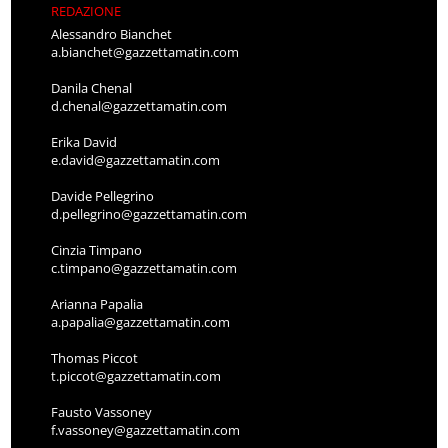
REDAZIONE
Alessandro Bianchet
a.bianchet@gazzettamatin.com
Danila Chenal
d.chenal@gazzettamatin.com
Erika David
e.david@gazzettamatin.com
Davide Pellegrino
d.pellegrino@gazzettamatin.com
Cinzia Timpano
c.timpano@gazzettamatin.com
Arianna Papalia
a.papalia@gazzettamatin.com
Thomas Piccot
t.piccot@gazzettamatin.com
Fausto Vassoney
f.vassoney@gazzettamatin.com