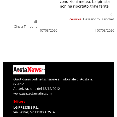
condizioni meteo. L'alpinista
non ha riportato gravi ferite
di
cervinia
Alessandro Bianchet
di
Cinzia Timpano
il 07/08/2026
il 07/08/2026
Quotidiano online Iscrizione al Tribunale di Aosta n.
8/2012
Autorizzazione del 13/12/2012
www.gazzettamatin.com
Editore
LG PRESSE S.R.L.
via Festaz, 52 11100 AOSTA