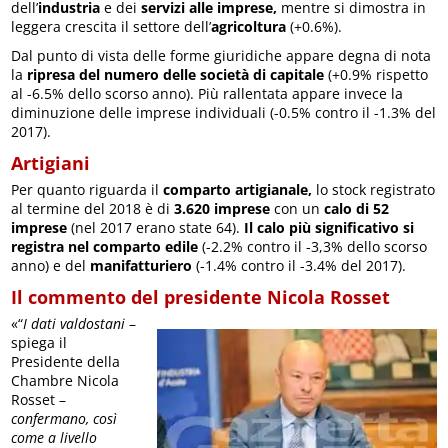
dell’
industria
e dei
servizi alle imprese,
mentre si dimostra in
leggera crescita il settore dell’
agricoltura
(+0.6%).
Dal punto di vista delle forme giuridiche appare degna di nota
la
ripresa del numero delle società di capitale
(+0.9% rispetto
al -6.5% dello scorso anno). Più rallentata appare invece la
diminuzione delle imprese individuali (-0.5% contro il -1.3% del
2017).
Artigiani
Per quanto riguarda il
comparto artigianale,
lo stock registrato
al termine del 2018 è di
3.620 imprese
con un
calo di 52
imprese
(nel 2017 erano state 64).
Il calo più significativo si
registra nel comparto edile
(-2.2% contro il -3,3% dello scorso
anno) e del
manifatturiero
(-1.4% contro il -3.4% del 2017).
Il commento del presidente Nicola Rosset
«“
I dati valdostani
–
spiega il
Presidente della
Chambre Nicola
Rosset –
confermano, così
come a livello