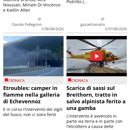
Pistritto (...
Noussan, Miriam Di Vincenzo
e Kaitlin Allen
di
di
Davide Pellegrino
gazzettamatin
il 08/08/2026
il 07/08/2026
CRONACA
CRONACA
Etroubles: camper in
Scarica di sassi sul
fiamme nella galleria
Breithorn, tratto in
di Echevennoz
salvo alpinista ferito a
una gamba
E in corso l'intervento dei vigili
del fuoco, non ci sono feriti
L'intervento è avvenuto in
parte via terra e in parte con
l'elicottero a causa delle