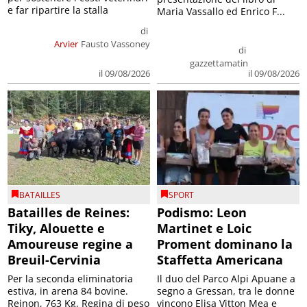
e far ripartire la stalla
Maria Vassallo ed Enrico F...
di
Arvier
Fausto Vassoney
di
gazzettamatin
il 09/08/2026
il 09/08/2026
BATAILLES
SPORT
Batailles de Reines:
Podismo: Leon
Tiky, Alouette e
Martinet e Loic
Amoureuse regine a
Proment dominano la
Breuil-Cervinia
Staffetta Americana
Per la seconda eliminatoria
Il duo del Parco Alpi Apuane a
estiva, in arena 84 bovine.
segno a Gressan, tra le donne
Reinon, 763 Kg, Regina di peso
vincono Elisa Vitton Mea e