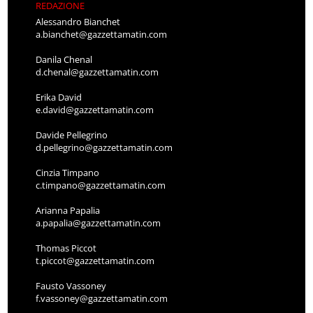
REDAZIONE
Alessandro Bianchet
a.bianchet@gazzettamatin.com
Danila Chenal
d.chenal@gazzettamatin.com
Erika David
e.david@gazzettamatin.com
Davide Pellegrino
d.pellegrino@gazzettamatin.com
Cinzia Timpano
c.timpano@gazzettamatin.com
Arianna Papalia
a.papalia@gazzettamatin.com
Thomas Piccot
t.piccot@gazzettamatin.com
Fausto Vassoney
f.vassoney@gazzettamatin.com