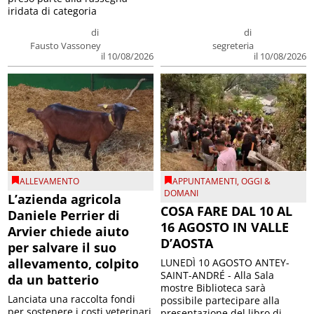
iridata di categoria
di
di
Fausto Vassoney
segreteria
il 10/08/2026
il 10/08/2026
ALLEVAMENTO
APPUNTAMENTI
,
OGGI &
DOMANI
L’azienda agricola
COSA FARE DAL 10 AL
Daniele Perrier di
16 AGOSTO IN VALLE
Arvier chiede aiuto
D’AOSTA
per salvare il suo
allevamento, colpito
LUNEDÌ 10 AGOSTO ANTEY-
SAINT-ANDRÉ - Alla Sala
da un batterio
mostre Biblioteca sarà
Lanciata una raccolta fondi
possibile partecipare alla
per sostenere i costi veterinari
presentazione del libro di