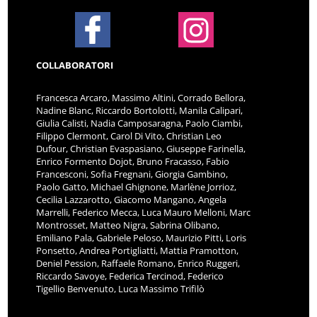
COLLABORATORI
Francesca Arcaro, Massimo Altini, Corrado Bellora,
Nadine Blanc, Riccardo Bortolotti, Manila Calipari,
Giulia Calisti, Nadia Camposaragna, Paolo Ciambi,
Filippo Clermont, Carol Di Vito, Christian Leo
Dufour, Christian Evaspasiano, Giuseppe Farinella,
Enrico Formento Dojot, Bruno Fracasso, Fabio
Francesconi, Sofia Fregnani, Giorgia Gambino,
Paolo Gatto, Michael Ghignone, Marlène Jorrioz,
Cecilia Lazzarotto, Giacomo Mangano, Angela
Marrelli, Federico Mecca, Luca Mauro Melloni, Marc
Montrosset, Matteo Nigra, Sabrina Olibano,
Emiliano Pala, Gabriele Peloso, Maurizio Pitti, Loris
Ponsetto, Andrea Portigliatti, Mattia Pramotton,
Deniel Pession, Raffaele Romano, Enrico Ruggeri,
Riccardo Savoye, Federica Tercinod, Federico
Tigellio Benvenuto, Luca Massimo Trifilò