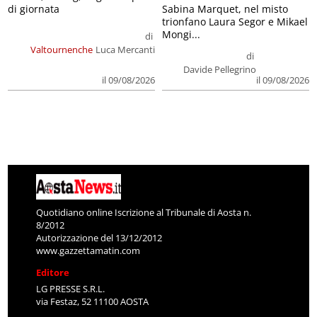
di giornata
Sabina Marquet, nel misto
trionfano Laura Segor e Mikael
Mongi...
di
Valtournenche
Luca Mercanti
di
Davide Pellegrino
il 09/08/2026
il 09/08/2026
Quotidiano online Iscrizione al Tribunale di Aosta n.
8/2012
Autorizzazione del 13/12/2012
www.gazzettamatin.com
Editore
LG PRESSE S.R.L.
via Festaz, 52 11100 AOSTA