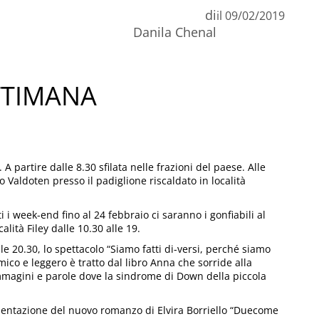
di
il
09/02/2019
n
Danila Chenal
C
ETTIMANA
 partire dalle 8.30 sfilata nelle frazioni del paese. Alle
 Valdoten presso il padiglione riscaldato in località
i i week-end fino al 24 febbraio ci saranno i gonfiabili al
alità Filey dalle 10.30 alle 19.
le 20.30, lo spettacolo “Siamo fatti di-versi, perché siamo
ico e leggero è tratto dal libro Anna che sorride alla
immagini e parole dove la sindrome di Down della piccola
resentazione del nuovo romanzo di Elvira Borriello “Duecome