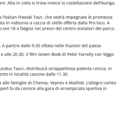
. Alta in cielo si trova invece la costellazione dell’Auriga,
a l’Italian Freeski Tour, che vedrà impegnate le promesse
 in notturna a caccia di stelle offerta dalla Pro loco. A
o ore 18 a Dégioz nei pressi del centro visitatori del parco.
A partire dalle 9.30 sfilata nelle frazioni del paese.
5 e alle 20.30, il film Green Book di Peter Farrelly con Viggo
undus Tauri, distribuirà un’appetitosa polenta concia, in
to in località cascine dalle 11.30.
a alle famiglie di Cheney, Veynes e Maillod. L’allegro corteo
port fa da cornice alla gara di arrampicata sportiva in