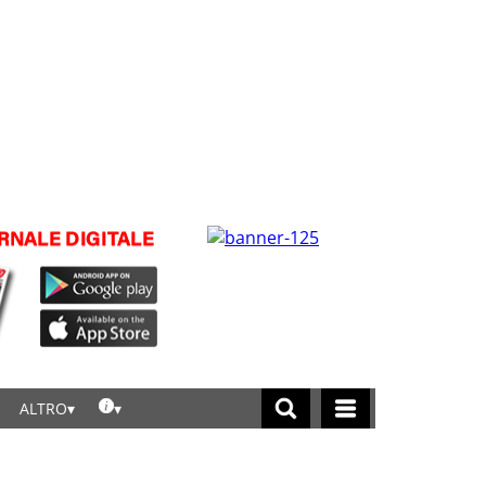
ALTRO
licca per leggere tutte le