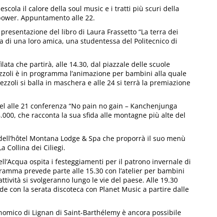
scola il calore della soul music e i tratti più scuri della
rpower. Appuntamento alle 22.
, presentazione del libro di Laura Frassetto “La terra dei
rca di una loro amica, una studentessa del Politecnico di
ilata che partirà, alle 14.30, dal piazzale delle scuole
Pezzoli è in programma l’animazione per bambini alla quale
ezzoli si balla in maschera e alle 24 si terrà la premiazione
bel alle 21 conferenza “No pain no gain – Kanchenjunga
.000, che racconta la sua sfida alle montagne più alte del
dell’hôtel Montana Lodge & Spa che proporrà il suo menù
 Collina dei Ciliegi.
ell’Acqua ospita i festeggiamenti per il patrono invernale di
gramma prevede parte alle 15.30 con l’atelier per bambini
 attività si svolgeranno lungo le vie del paese. Alle 19.30
de con la serata discoteca con Planet Music a partire dalle
ronomico di Lignan di Saint-Barthélemy è ancora possibile