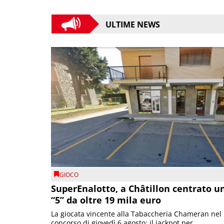
ULTIME NEWS
GIOCO
SuperEnalotto, a Châtillon centrato u
“5” da oltre 19 mila euro
La giocata vincente alla Tabaccheria Chameran nel
concorso di giovedì 6 agosto; il jackpot per