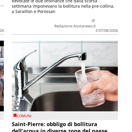
Revocate le due ordinanze che dalla scorsa
...
settimana imponevano la bollitura nella pre-collina,
a Saraillon e Porossan
di
Redazione Aostanews.it
026
il 07/08/2026
COMUNI
Saint-Pierre: obbligo di bollitura
dell’acqua in diverse zone del paese