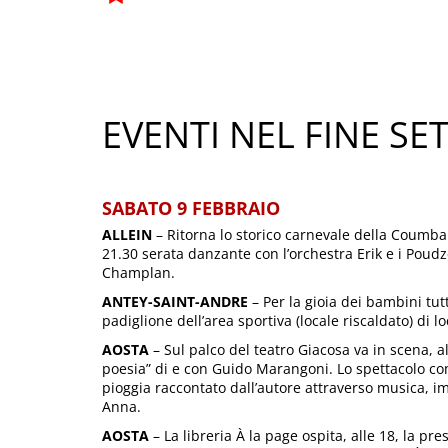
EVENTI NEL FINE S
SABATO 9 FEBBRAIO
ALLEIN
– Ritorna lo storico carnevale della Coumba. A
21.30 serata danzante con l’orchestra Erik e i Poudzo
Champlan.
ANTEY-SAINT-ANDRE
– Per la gioia dei bambini tutt
padiglione dell’area sportiva (locale riscaldato) di loc
AOSTA
– Sul palco del teatro Giacosa va in scena, al
poesia” di e con Guido Marangoni. Lo spettacolo com
pioggia raccontato dall’autore attraverso musica, 
Anna.
AOSTA
– La libreria À la page ospita, alle 18, la p