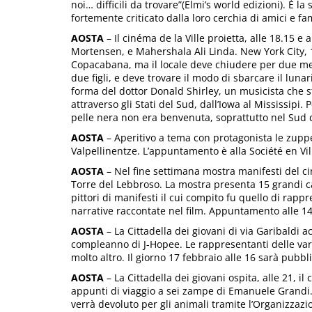
noi… difficili da trovare”(Elmi’s world edizioni). È l
fortemente criticato dalla loro cerchia di amici e fam
AOSTA
– Il cinéma de la Ville proietta, alle 18.15 e 
Mortensen, e Mahershala Ali Linda. New York City, 19
Copacabana, ma il locale deve chiudere per due mesi
due figli, e deve trovare il modo di sbarcare il lun
forma del dottor Donald Shirley, un musicista che st
attraverso gli Stati del Sud, dall’Iowa al Mississipi.
pelle nera non era benvenuta, soprattutto nel Sud de
AOSTA
– Aperitivo a tema con protagonista le zuppe
Valpellinentze. L’appuntamento è alla Société en Vill
AOSTA
– Nel fine settimana mostra manifesti del ci
Torre del Lebbroso. La mostra presenta 15 grandi ca
pittori di manifesti il cui compito fu quello di rap
narrative raccontate nel film. Appuntamento alle 14
AOSTA
– La Cittadella dei giovani di via Garibaldi ac
compleanno di J-Hopee. Le rappresentanti delle var
molto altro. Il giorno 17 febbraio alle 16 sarà pubbl
AOSTA
– La Cittadella dei giovani ospita, alle 21, i
appunti di viaggio a sei zampe di Emanuele Grandi. L’
verrà devoluto per gli animali tramite l’Organizzaz