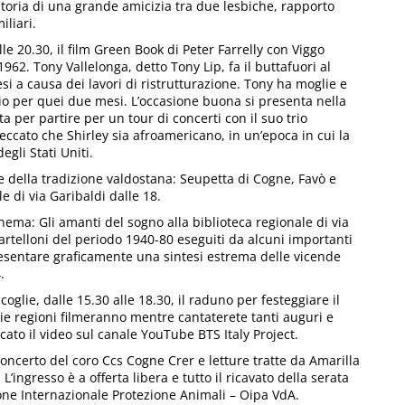
a storia di una grande amicizia tra due lesbiche, rapporto
iliari.
alle 20.30, il film Green Book di Peter Farrelly con Viggo
62. Tony Vallelonga, detto Tony Lip, fa il buttafuori al
 a causa dei lavori di ristrutturazione. Tony ha moglie e
ario per quei due mesi. L’occasione buona si presenta nella
a per partire per un tour di concerti con il suo trio
 Peccato che Shirley sia afroamericano, in un’epoca in cui la
gli Stati Uniti.
 della tradizione valdostana: Seupetta di Cogne, Favò e
e di via Garibaldi dalle 18.
nema: Gli amanti del sogno alla biblioteca regionale di via
rtelloni del periodo 1940-80 eseguiti da alcuni importanti
presentare graficamente una sintesi estrema delle vicende
.
coglie, dalle 15.30 alle 18.30, il raduno per festeggiare il
ie regioni filmeranno mentre cantaterete tanti auguri e
icato il video sul canale YouTube BTS Italy Project.
l concerto del coro Ccs Cogne Crer e letture tratte da Amarilla
ingresso è a offerta libera e tutto il ricavato della serata
ione Internazionale Protezione Animali – Oipa VdA.