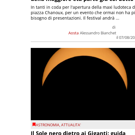
In tanti in coda per l'apertura della maxi ludoteca d
piazza Chanoux, per un evento che ormai non ha p
bisogno di presentazioni. Il festival andrà ...
di
Aosta
Alessandro Bianchet
il 07/08/2
ASTRONOMIA
,
ATTUALITA'
Il Sole nero dietro ai Giganti: guida