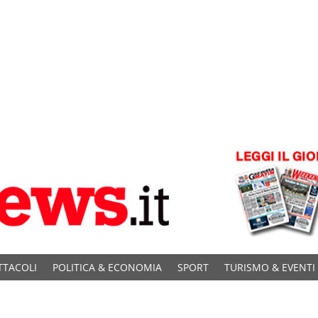
TTACOLI
POLITICA & ECONOMIA
SPORT
TURISMO & EVENTI
C