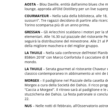
AOSTA
– Blou Daville, entità dall’animo blues che me
lounge, approda all’Old Distillery per un live supe
COURMAYEUR
– Nella sala della biblioteca, alle 18
sussurri”. Tre ragazzi decidono di partire alla rice
Torino scomparsa più di un anno prima.
GRESSAN
– Gli Arlecchini scaldano i motori per la sf
elementari. Alle 16.30 sul piazzale del ristorante 
seguirà la distribuzione del minestrone. Alle 21 al P
della migliore maschera e del miglior gruppo.
LA THUILE
– Nella sala conferenze dell’Hotel Plani
8586m 2018” con Marco Confortola il cacciatore di 8
mondo.
LA THUILE
– Serata gourmet al ristorante Chaveur 
classico contemporaneo in abbinamento ai vini de La
MORGEX
– Il padiglione nel Piazzale della casetta d
Morgex a cura della Società dei Dahüs. Il ricco pro
“Caccia a Morgex!”. Il ritrovo sarà al padiglione e le
stuzzicheria dei Dahüs. La festa patronale si conclu
22.
NUS
– Nelle notti di febbraio, all’Osservatorio ast