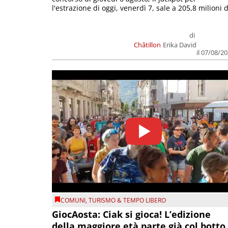
l'estrazione di oggi, venerdì 7, sale a 205,8 milioni d
di
Châtillon
Erika David
il 07/08/2
COMUNI
,
TURISMO & TEMPO LIBERO
GiocAosta: Ciak si gioca! L’edizione
della maggiore età parte già col botto