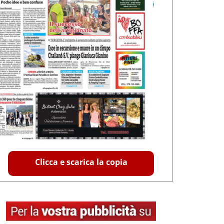
Clicca e scarica la copia