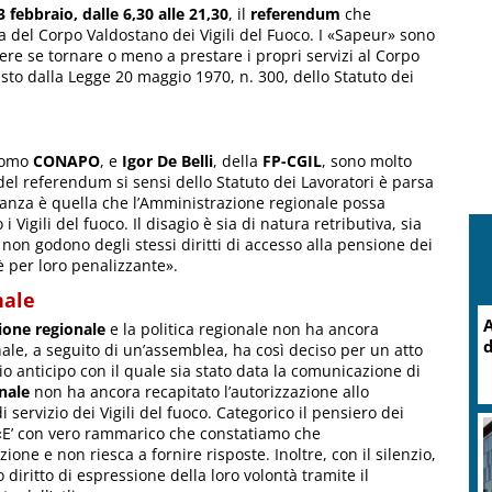
febbraio, dalle 6,30 alle 21,30
, il
referendum
che
ca del Corpo Valdostano dei Vigili del Fuoco. I «Sapeur» sono
re se tornare o meno a prestare i propri servizi al Corpo
isto dalla Legge 20 maggio 1970, n. 300, dello Statuto dei
onomo
CONAPO
, e
Igor De Belli
, della
FP-CGIL
, sono molto
i del referendum si sensi dello Statuto dei Lavoratori è parsa
nza è quella che l’Amministrazione regionale possa
 Vigili del fuoco. Il disagio è sia di natura retributiva, sia
i non godono degli stessi diritti di accesso alla pensione dei
 è per loro penalizzante».
nale
A
one regionale
e la politica regionale non ha ancora
d
sonale, a seguito di un’assemblea, ha così deciso per un atto
pio anticipo con il quale sia stato data la comunicazione di
nale
non ha ancora recapitato l’autorizzazione allo
i servizio dei Vigili del fuoco. Categorico il pensiero dei
 «E’ con vero rammarico che constatiamo che
one e non riesca a fornire risposte. Inoltre, con il silenzio,
 diritto di espressione della loro volontà tramite il