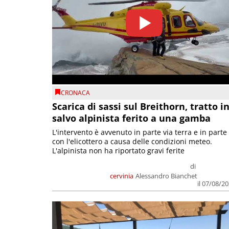
CRONACA
Scarica di sassi sul Breithorn, tratto i
salvo alpinista ferito a una gamba
L'intervento è avvenuto in parte via terra e in parte
con l'elicottero a causa delle condizioni meteo.
L'alpinista non ha riportato gravi ferite
di
cervinia
Alessandro Bianchet
il 07/08/2