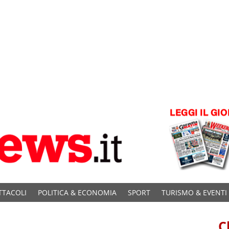
TTACOLI
POLITICA & ECONOMIA
SPORT
TURISMO & EVENTI
C