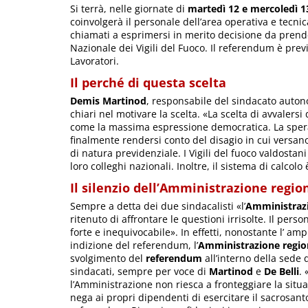
Si terrà, nelle giornate di
martedì 12 e mercoledì 13 
coinvolgerà il personale dell’area operativa e tecni
chiamati a esprimersi in merito decisione da prende
Nazionale dei Vigili del Fuoco. Il referendum è prev
Lavoratori.
Il perché di questa scelta
Demis Martinod
, responsabile del sindacato aut
chiari nel motivare la scelta. «La scelta di avvalers
come la massima espressione democratica. La spera
finalmente rendersi conto del disagio in cui versano i
di natura previdenziale. I Vigili del fuoco valdostan
loro colleghi nazionali. Inoltre, il sistema di calcolo
Il silenzio dell’Amministrazione regio
Sempre a detta dei due sindacalisti «l’
Amministrazi
ritenuto di affrontare le questioni irrisolte. Il per
forte e inequivocabile». In effetti, nonostante l’ am
indizione del referendum, l’
Amministrazione regio
svolgimento del
referendum
all’interno della sede d
sindacati, sempre per voce di
Martinod
e
De Belli
.
l’Amministrazione non riesca a fronteggiare la situazi
nega ai propri dipendenti di esercitare il sacrosanto