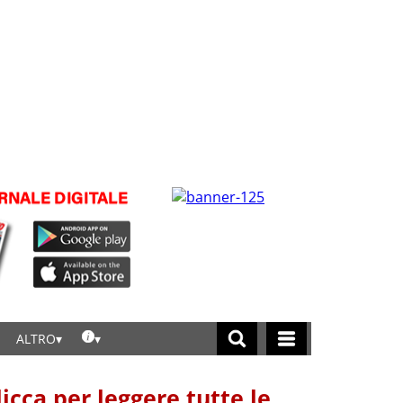
ALTRO
licca per leggere tutte le