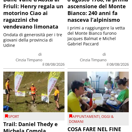
Friuli: Henry regala un
ascensione del Monte
motorino Ciao ai
Bianco: 240 anni fa
ragazzini che
nasceva l’alpinismo
vendevano limonata
I primi a raggiungere la vetta
del Monte Bianco furono
Ondata di generosità per i tre
Jacques Balmat e Michel
giovani della provincia di
Gabriel Paccard
Udine
di
di
Cinzia Timpano
Cinzia Timpano
il 08/08/2026
il 08/08/2026
SPORT
APPUNTAMENTI
,
OGGI &
DOMANI
Trail: Daniel Thedy e
COSA FARE NEL FINE
Michela Comola