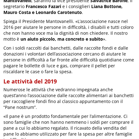
Mantovanelli
, saranno la vice presidente
Salvatrice Barone
, il
segretario
Francesco Fazari
e i consiglieri
Liana Bottone,
Mauro Costa e Leonardo Carotenuto
.
Spiega il Presidente Mantovanelli. «L’associazione nasce nel
2016 per aiutare le persone in difficoltà, i disabili e tutti coloro
che non hanno voce ma la dignità di non chiedere. Il nostro
motto è
un aiuto piccolo, ma concreto e subito
».
Con i soldi raccolti dai banchetti, dalle raccolte fondi e dalle
donazioni i volontari dell’associazione cercano di aiutare le
persone in difficoltà a far fronte alle difficoltà quotidiane come
pagare le bollette di luce e gas, comprare il pellet per
riscaldare le case o fare la spesa.
Le attività del 2019
Numerose le attività che vedranno impegnata anche
quest’anno l’associazione dalle raccolte alimentari ai banchetti
per raccogliere fondi fino al classico appuntamento con il
“Pane nostrum”.
«Il pane è un prodotto fondamentale per l’alimentazione. Ci
sono famiglie che non hanno nemmeno i soldi per comprare il
pane a cui lo abbiamo regalato. Il ricavato della vendita del
pane lo abbiamo utilizzato per fare la spesa per altre famiglie