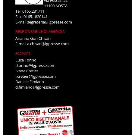
via Festaz, 52
11100 AOSTA
Tel: 0165.231711
Fax: 0165.1820141
E-mail
segreteria@lgpresse.com
RESPONSABILE DI AGENZIA
Arianna Gori Chisari
E-mail
a.chisari@lgpresse.com
Account
Luca Torino
l.torino@lgpresse.com
Ivana Cretier
i.cretier@lgpresse.com
Daniele Fimiano
d.fimiano@lgpresse.com