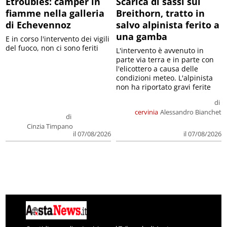
Etroubles: camper in
Scarica di sassi sul
fiamme nella galleria
Breithorn, tratto in
di Echevennoz
salvo alpinista ferito a
una gamba
E in corso l'intervento dei vigili
del fuoco, non ci sono feriti
L'intervento è avvenuto in
parte via terra e in parte con
l'elicottero a causa delle
condizioni meteo. L'alpinista
non ha riportato gravi ferite
di
cervinia
Alessandro Bianchet
di
Cinzia Timpano
il 07/08/2026
il 07/08/2026