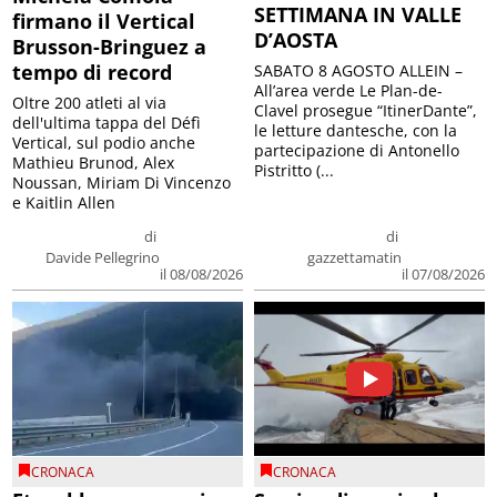
SETTIMANA IN VALLE
firmano il Vertical
D’AOSTA
Brusson-Bringuez a
tempo di record
SABATO 8 AGOSTO ALLEIN –
All’area verde Le Plan-de-
Oltre 200 atleti al via
Clavel prosegue “ItinerDante”,
dell'ultima tappa del Défì
le letture dantesche, con la
Vertical, sul podio anche
partecipazione di Antonello
Mathieu Brunod, Alex
Pistritto (...
Noussan, Miriam Di Vincenzo
e Kaitlin Allen
di
di
Davide Pellegrino
gazzettamatin
il 08/08/2026
il 07/08/2026
CRONACA
CRONACA