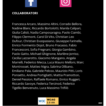
COLLABORATORI
Francesca Arcaro, Massimo Altini, Corrado Bellora,
Nadine Blanc, Riccardo Bortolotti, Manila Calipari,
Giulia Calisti, Nadia Camposaragna, Paolo Ciambi,
Filippo Clermont, Carol Di Vito, Christian Leo
Dufour, Christian Evaspasiano, Giuseppe Farinella,
Enrico Formento Dojot, Bruno Fracasso, Fabio
Francesconi, Sofia Fregnani, Giorgia Gambino,
Paolo Gatto, Michael Ghignone, Marlène Jorrioz,
Cecilia Lazzarotto, Giacomo Mangano, Angela
Marrelli, Federico Mecca, Luca Mauro Melloni, Marc
Montrosset, Matteo Nigra, Sabrina Olibano,
Emiliano Pala, Gabriele Peloso, Maurizio Pitti, Loris
Ponsetto, Andrea Portigliatti, Mattia Pramotton,
Deniel Pession, Raffaele Romano, Enrico Ruggeri,
Riccardo Savoye, Federica Tercinod, Federico
Tigellio Benvenuto, Luca Massimo Trifilò