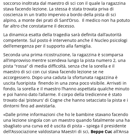
soccorso inoltrata dal maestro di sci con il quale la ragazzina
stava facendo lezione. La stessa è stata trovata priva di
coscienza in un tratto impervio a bordo della pista di sci
alpino, a monte dei prati di Sant’Orso. Il medico non ha potuto
far altro che constatarne il decesso.
La dinamica esatta della tragedia sarà definita dall’autorità
competente. Sul posto è intervenuto anche il Nucleo psicologi
dell’emergenza per il supporto alla famiglia.
Seconda una prima ricostruzione, la ragazzina è scomparsa
all’improvviso mentre scendeva lungo la pista numero 2, una
pista “rossa” di media difficoltà, senza che la sorella e il
maestro di sci con cui stava facendo lezione se ne
accorgessero. Dopo una caduta la sfortunata ragazzina è
uscita fuoripista finendo in una zona poco visibile. Arrivati in
fondo, la sorella e il maestro l’hanno aspettata qualche minuto
e poi hanno dato l’allarme. Il corpo della tredicenne è stato
trovato dai ‘pisteurs’ di Cogne che hanno setacciato la pista e i
dintorni fino ad avvistarla.
«Dalle prime informazioni che ho le bambine stavano facendo
una lezione singola con un maestro quando fatalmente una ha
sbagliato una curva ed è uscita di pista – spiega il presidente
dell’Associazione valdostana Maestri di sci,
Beppe Cuc
all’Ansa