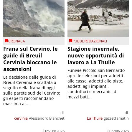
CRONACA
PUBBLIREDAZIONALI
Frana sul Cervino, le
Stagione invernale,
guide di Breuil
nuove opportunità di
Cervinia bloccano le
lavoro a La Thuile
ascensioni
Funivie Piccolo San Bernardo
apre le selezioni per addetti
La decisione delle guide di
alle casse, addetti alle piste,
Breuil Cervinia è scattata a
addetti agli impianti,
seguito della frana di oggi
conduttori e meccanici di
sulla parete sud del Cervino;
mezzi batt...
gli esperti raccomandano
massima at...
di
di
cervinia
Alessandro Bianchet
La Thuile
gazzettamatin
il 05/08/2026
il 05/08/2026