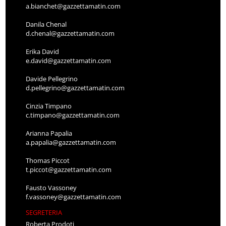
a.bianchet@gazzettamatin.com
Danila Chenal
d.chenal@gazzettamatin.com
Erika David
e.david@gazzettamatin.com
Davide Pellegrino
d.pellegrino@gazzettamatin.com
Cinzia Timpano
c.timpano@gazzettamatin.com
Arianna Papalia
a.papalia@gazzettamatin.com
Thomas Piccot
t.piccot@gazzettamatin.com
Fausto Vassoney
f.vassoney@gazzettamatin.com
SEGRETERIA
Roberta Prodoti