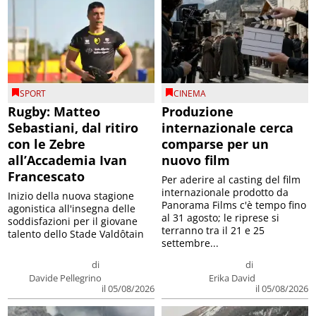
SPORT
CINEMA
Rugby: Matteo
Produzione
Sebastiani, dal ritiro
internazionale cerca
con le Zebre
comparse per un
all’Accademia Ivan
nuovo film
Francescato
Per aderire al casting del film
internazionale prodotto da
Inizio della nuova stagione
Panorama Films c'è tempo fino
agonistica all'insegna delle
al 31 agosto; le riprese si
soddisfazioni per il giovane
terranno tra il 21 e 25
talento dello Stade Valdôtain
settembre...
di
di
Davide Pellegrino
Erika David
il 05/08/2026
il 05/08/2026