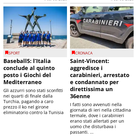
SPORT
CRONACA
Baseball5: l’Italia
Saint-Vincent:
conclude al quinto
aggredisce i
posto i Giochi del
carabinieri, arrestato
Mediterraneo
e condannato per
direttissima un
Gli azzurri sono stati sconfitti
36enne
nei quarti di finale dalla
Turchia, pagando a caro
I fatti sono avvenuti nella
prezzo il ko nel girone
giornata di ieri nella cittadina
eliminatorio contro la Tunisia
termale, dove i carabinieri
erano stati allertati per un
uomo che disturbava i
passanti. ...