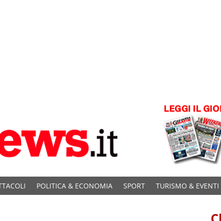
TTACOLI
POLITICA & ECONOMIA
SPORT
TURISMO & EVENTI
C