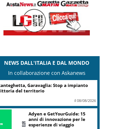
NEWS DALL'ITALIA E DAL MONDO
In collaborazione con Askanews
Turismo, Osservatorio
Telepass: +20% di interesse
per i viaggi in auto
il 07/08/2026
ic, Liguria: 5,8 mln da piano Grandi
rogetti Beni Culturali