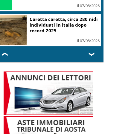
il 07/08/2026
Mondiali Wakeboard: primo
oro è azzurro, Noa Gualtieri
campione Under 14
il 07/08/2026
❮
❯