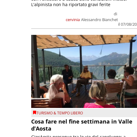
L'alpinista non ha riportato gravi ferite
di
cervinia
Alessandro Bianchet
il 07/08/2
TURISMO & TEMPO LIBERO
Cosa fare nel fine settimana in Valle
d’Aosta
GiocAosta prosegue tra le vie del capoluogo; a