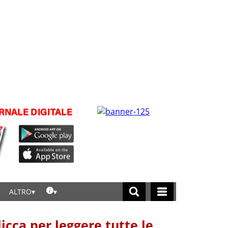
ALTRO
licca per leggere tutte le