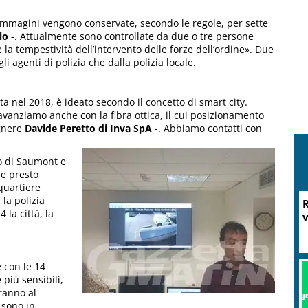
 immagini vengono conservate, secondo le regole, per sette
lo
-. Attualmente sono controllate da due o tre persone
e la tempestività dell’intervento delle forze dell’ordine». Due
gli agenti di polizia che dalla polizia locale.
ta nel 2018, è ideato secondo il concetto di smart city.
anziamo anche con la fibra ottica, il cui posizionamento
egnere
Davide Peretto di Inva SpA
-. Abbiamo contatti con
co di Saumont e
 e presto
 quartiere
 la polizia
la città, la
e con le 14
più sensibili,
M
ranno al
P
 sono in