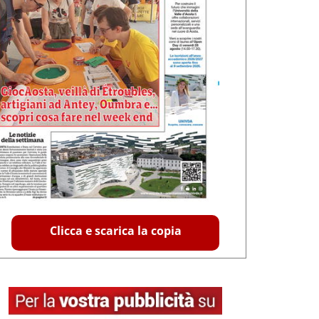
Clicca e scarica la copia