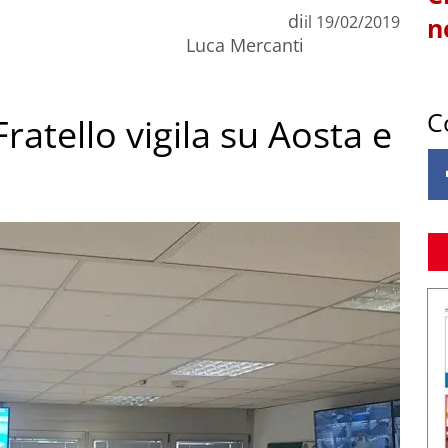
di
il
19/02/2019
n
Luca Mercanti
C
ratello vigila su Aosta e