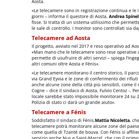
Aosta.
«Le telecamere sono in registrazione continua e le
giorni – informa il questore di Aosta,
Andrea Spinel
fisse. Si tratta di un sistema utilissimo che permett
le sale di controllo. I monitor sono controllati sia da
Telecamere ad Aosta
Il progetto, avviato nel 2017 e reso operativo ad Aos
«Man mano che le telecamere sono rese operative av
permette di usufruire di altri servizi – spiega l’ing
altri comuni oltre Aosta e Fénis».
«Le telecamere monitorano il centro storico, il par
via Grand Eyvia e le zone di conferimento dei rifiuti
anche alcune zone della città più sensibili, come il
Cogne – dice il sindaco di Aosta, Fulvio Centoz -. Per
locale sarebbe stato impossibile monitorare 24 su 24 
Polizia di stato ci darà un grande aiuto».
Telecamere a Fénis
Soddisfatto il sindaco di Fénis,
Mattia Nicoletta
, ch
telecamere potrà monitorare alcune zone del paese 
come quella di Tzanté de bouva. Con Fénis si affilie
servizio anche Nus e Saint-Marcel, che con il primo