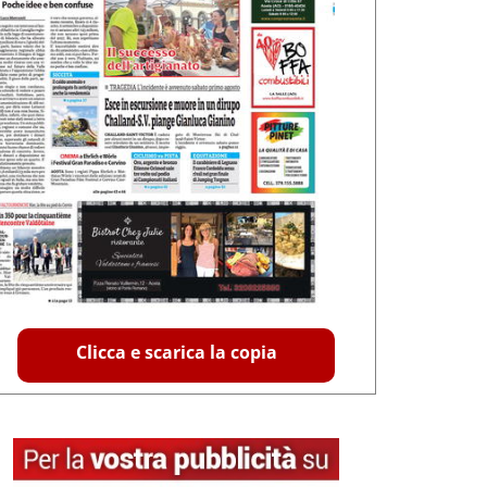
Clicca e scarica la copia