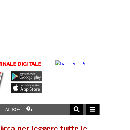
ALTRO
licca per leggere tutte le