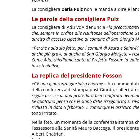
enorme».
La consigliera
Daria Pulz
non le manda a dire e lanci
Le parole della consigliera Pulz
La consigliera di Adu VdA denuncia
«la preoccupante
che, sempre in ordine alle risultanze dell’operazione Ge
diretto di accesso ispettivo al comune di San Giorgio 
«Perchè nulla sia fatto, per i comuni di Aosta e Saint-Pi
anche più grave di quella di San Giorgio Morgeto – res
Come Adu, chiediamo conto al Prefetto Fosson; la Valle
insostenibile».
La replica del presidente Fosson
«C’è una ignoranza giuridica enorme
– ha commentato 
della conferenza di stampa post Giunta, sollecitato
regole precise di una procedura ben codificata del mini
Se qualcuno pensa che vi siano delle irregolarità si ri
richiesti in data 5 febbraio. E comunque vi assicuro c
tono irritato.
Nella foto, un momento della conferenza stampa che 
l’assessore alla Sanità Mauro Baccega, il president
Albert Chatrian.