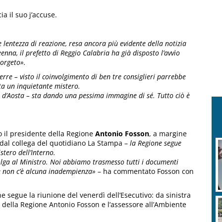
a il suo j’accuse.
 lentezza di reazione, resa ancora più evidente della notizia
enna, il prefetto di Reggio Calabria ha già disposto l’avvìo
Morgeto».
erre – visto il coinvolgimento di ben tre consiglieri parrebbe
ta un inquietante mistero.
 d’Aosta – sta dando una pessima immagine di sé. Tutto ciò è
il presidente della Regione
Antonio Fosson
, a margine
 dal collega del quotidiano La Stampa –
la Regione segue
stero dell’Interno.
volga al Ministro. Noi abbiamo trasmesso tutti i documenti
he non c’è alcuna inadempienza»
– ha commentato Fosson con
segue la riunione del venerdì dell’Esecutivo: da sinistra
e della Regione Antonio Fosson e l’assessore all’Ambiente