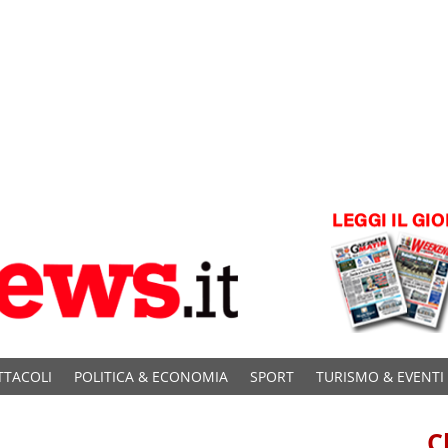
TTACOLI
POLITICA & ECONOMIA
SPORT
TURISMO & EVENTI
C