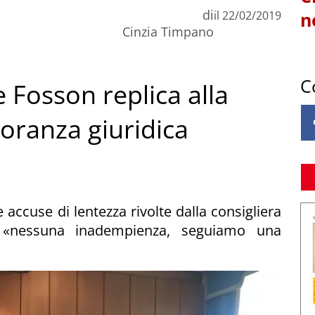
di
il
22/02/2019
n
Cinzia Timpano
C
 Fosson replica alla
noranza giuridica
e accuse di lentezza rivolte dalla consigliera
 «nessuna inadempienza, seguiamo una