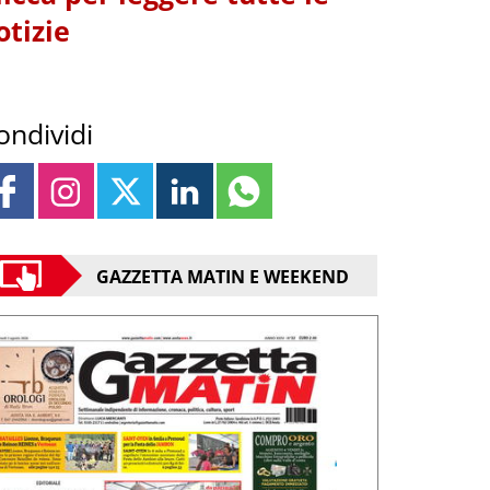
otizie
ondividi
GAZZETTA MATIN E WEEKEND