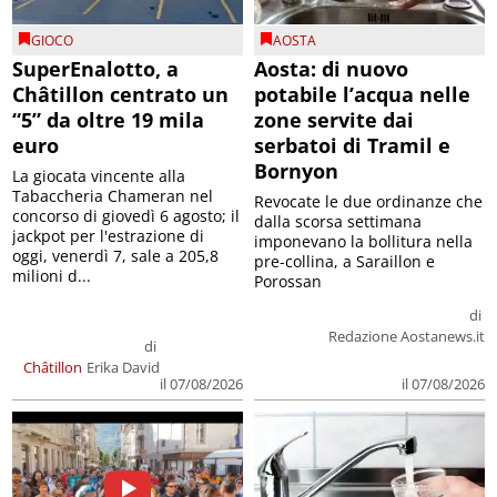
GIOCO
AOSTA
SuperEnalotto, a
Aosta: di nuovo
Châtillon centrato un
potabile l’acqua nelle
“5” da oltre 19 mila
zone servite dai
euro
serbatoi di Tramil e
Bornyon
La giocata vincente alla
Tabaccheria Chameran nel
Revocate le due ordinanze che
concorso di giovedì 6 agosto; il
dalla scorsa settimana
jackpot per l'estrazione di
imponevano la bollitura nella
oggi, venerdì 7, sale a 205,8
pre-collina, a Saraillon e
milioni d...
Porossan
di
Redazione Aostanews.it
di
Châtillon
Erika David
il 07/08/2026
il 07/08/2026