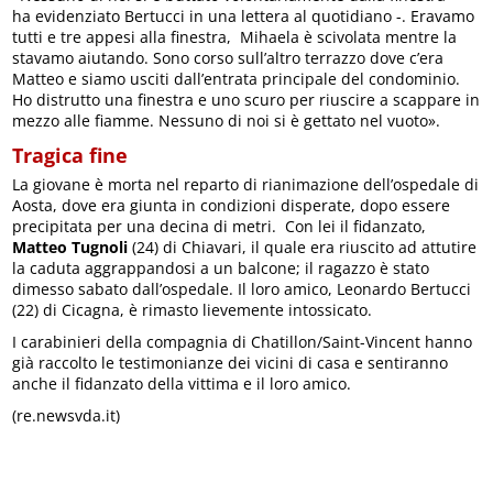
ha evidenziato Bertucci in una lettera al quotidiano -. Eravamo
tutti e tre appesi alla finestra, Mihaela è scivolata mentre la
stavamo aiutando. Sono corso sull’altro terrazzo dove c’era
Matteo e siamo usciti dall’entrata principale del condominio.
Ho distrutto una finestra e uno scuro per riuscire a scappare in
mezzo alle fiamme. Nessuno di noi si è gettato nel vuoto».
Tragica fine
La giovane è morta nel reparto di rianimazione dell’ospedale di
Aosta, dove era giunta in condizioni disperate, dopo essere
precipitata per una decina di metri. Con lei il fidanzato,
Matteo Tugnoli
(24) di Chiavari, il quale era riuscito ad attutire
la caduta aggrappandosi a un balcone; il ragazzo è stato
dimesso sabato dall’ospedale. Il loro amico, Leonardo Bertucci
(22) di Cicagna, è rimasto lievemente intossicato.
I carabinieri della compagnia di Chatillon/Saint-Vincent hanno
già raccolto le testimonianze dei vicini di casa e sentiranno
anche il fidanzato della vittima e il loro amico.
(re.newsvda.it)