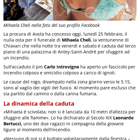
Mihaela Cheli nella foto del suo profilo Facebook
La procura di Aosta ha concesso oggi, lunedì 25 febbraio, il
nulla osta per il funerale di
Mihaela Cheli
, la ventunenne di
Chiavari che nella notte tra venerdì e sabato è caduta dal terzo
piano di una palazzina di Antey-Saint-André per sfuggire ad
un incendio.
Sull’accaduto il pm
Carlo Introvigne
ha aperto un fascicolo per
incendio colposo e omicidio colposo a carico di ignoti.
Le cause del rogo, divampato nella zona giorno verso le 5.15,
sono al vaglio dei vigili del fuoco. Al momento pare escluso che
sia partito dal camino o dalla canna fumaria.
La dinamica della caduta
«Mihaela è scivolata, non si è lanciata da 10 metri d’altezza per
sfuggire alle fiamme». Lo ha dichiarato al Secolo XIX
Leonardo
Bertucci,
uno dei due ragazzi in compagnia della giovane
ligure al momento dell’incendio.
«Nessuno di noi si è buttato volontariamente dalla finestra –