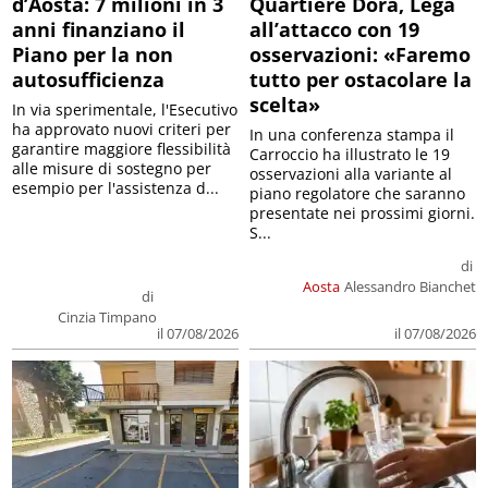
d’Aosta: 7 milioni in 3
Quartiere Dora, Lega
anni finanziano il
all’attacco con 19
Piano per la non
osservazioni: «Faremo
autosufficienza
tutto per ostacolare la
scelta»
In via sperimentale, l'Esecutivo
ha approvato nuovi criteri per
In una conferenza stampa il
garantire maggiore flessibilità
Carroccio ha illustrato le 19
alle misure di sostegno per
osservazioni alla variante al
esempio per l'assistenza d...
piano regolatore che saranno
presentate nei prossimi giorni.
S...
di
Aosta
Alessandro Bianchet
di
Cinzia Timpano
il 07/08/2026
il 07/08/2026