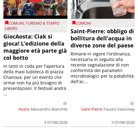
COMUNI
,
TURISMO & TEMPO
COMUNI
LIBERO
Saint-Pierre: obbligo di
GiocAosta: Ciak si
bollitura dell’acqua in
gioca! L’edizione della
diverse zone del paese
maggiore età parte già
Rimane in vigore l'ordinanza,
col botto
necessaria in seguito alla
recente segnalazione di non
In tanti in coda per l'apertura
conformità dei parametri
della maxi ludoteca di piazza
microbiologici per la potabilità
Chanoux, per un evento che
dell'ac...
ormai non ha più bisogno di
presentazioni. Il festival andrà
...
di
di
Aosta
Alessandro Bianchet
Saint-Pierre
Fausto Vassoney
il 07/08/2026
il 07/08/2026