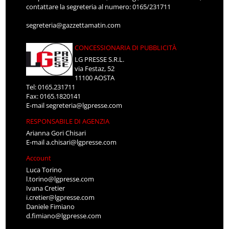
contattare la segreteria al numero: 0165/231711
segreteria@gazzettamatin.com
CONCESSIONARIA DI PUBBLICITÀ
LG PRESSE S.R.L.
via Festaz, 52
11100 AOSTA
Tel: 0165.231711
Fax: 0165.1820141
E-mail
segreteria@lgpresse.com
RESPONSABILE DI AGENZIA
Arianna Gori Chisari
E-mail
a.chisari@lgpresse.com
Account
Luca Torino
l.torino@lgpresse.com
Ivana Cretier
i.cretier@lgpresse.com
Daniele Fimiano
d.fimiano@lgpresse.com