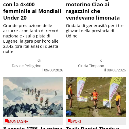
con la 4×400
motorino Ciao ai
femminile ai Mondiali
ragazzini che
Under 20
vendevano limonata
Grande prestazione delle
Ondata di generosità per i tre
azzurre - con tanto di record
giovani della provincia di
nazionale - sulla pista di
Udine
Eugene, la gara per l'oro alle
23.42 (ora italiana) di questa
notte
di
di
Davide Pellegrino
Cinzia Timpano
il 09/08/2026
il 08/08/2026
MONTAGNA
SPORT
8 agosto 1786, la prima
Trail: Daniel Thedy e