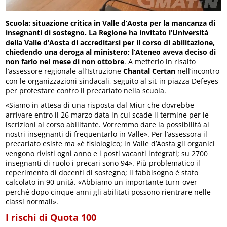
Scuola: situazione critica in Valle d’Aosta per la mancanza di
insegnanti di sostegno. La Regione ha invitato l’Università
della Valle d’Aosta di accreditarsi per il corso di abilitazione,
chiedendo una deroga al ministero; l’Ateneo aveva deciso di
non farlo nel mese di non ottobre
. A metterlo in risalto
l’assessore regionale all’Istruzione
Chantal Certan
nell’incontro
con le organizzazioni sindacali, seguito al sit-in piazza Defeyes
per protestare contro il precariato nella scuola.
«Siamo in attesa di una risposta dal Miur che dovrebbe
arrivare entro il 26 marzo data in cui scade il termine per le
iscrizioni al corso abilitante. Vorremmo dare la possibilità ai
nostri insegnanti di frequentarlo in Valle». Per l’assessora il
precariato esiste ma «è fisiologico; in Valle d’Aosta gli organici
vengono rivisti ogni anno e i posti vacanti integrati; su 2700
insegnanti di ruolo i precari sono 94». Più problematico il
reperimento di docenti di sostegno; il fabbisogno è stato
calcolato in 90 unità. «Abbiamo un importante turn-over
perché dopo cinque anni gli abilitati possono rientrare nelle
classi normali».
I rischi di Quota 100