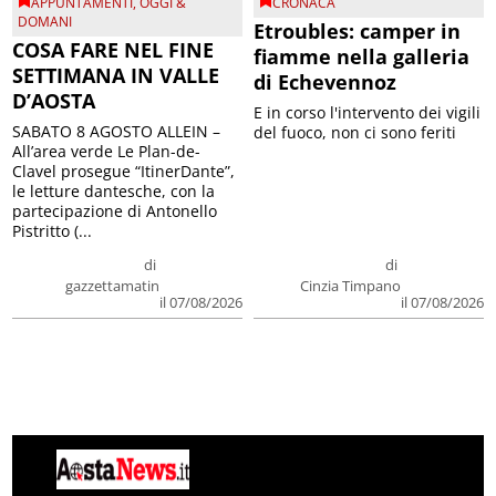
APPUNTAMENTI
,
OGGI &
CRONACA
DOMANI
Etroubles: camper in
COSA FARE NEL FINE
fiamme nella galleria
SETTIMANA IN VALLE
di Echevennoz
D’AOSTA
E in corso l'intervento dei vigili
SABATO 8 AGOSTO ALLEIN –
del fuoco, non ci sono feriti
All’area verde Le Plan-de-
Clavel prosegue “ItinerDante”,
le letture dantesche, con la
partecipazione di Antonello
Pistritto (...
di
di
gazzettamatin
Cinzia Timpano
il 07/08/2026
il 07/08/2026