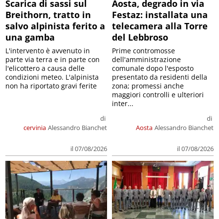
Scarica di sassi sul
Aosta, degrado in via
Breithorn, tratto in
Festaz: installata una
salvo alpinista ferito a
telecamera alla Torre
una gamba
del Lebbroso
L'intervento è avvenuto in
Prime contromosse
parte via terra e in parte con
dell'amministrazione
l'elicottero a causa delle
comunale dopo l'esposto
condizioni meteo. L'alpinista
presentato da residenti della
non ha riportato gravi ferite
zona; promessi anche
maggiori controlli e ulteriori
inter...
di
di
cervinia
Alessandro Bianchet
Aosta
Alessandro Bianchet
il 07/08/2026
il 07/08/2026