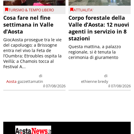
TURISMO & TEMPO LIBERO
ATTUALITA'
Cosa fare nel fine
Corpo forestale della
settimana in Valle
Valle d’Aosta: 12 nuovi
d’Aosta
agenti in servizio in 8
stazioni
GiocAosta prosegue tra le vie
del capoluogo; a Brissogne
Questa mattina, a palazzo
entra nel vivo la Feta de
regionale, si è tenuta la
l’Oumbra; Etroubles ospita la
cerimonia di giuramento
Veillà; a Chamois tocca al
Festival A...
di
di
Aosta
gazzettamatin
ethienne bredy
il 07/08/2026
il 07/08/2026