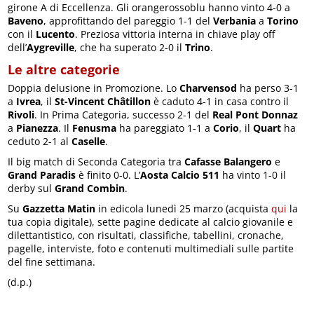
girone A di Eccellenza. Gli orangerossoblu hanno vinto 4-0 a
Baveno
, approfittando del pareggio 1-1 del
Verbania
a
Torino
con il
Lucento
. Preziosa vittoria interna in chiave play off
dell’
Aygreville
, che ha superato 2-0 il
Trino
.
Le altre categorie
Doppia delusione in Promozione. Lo
Charvensod
ha perso 3-1
a
Ivrea
, il
St-Vincent Châtillon
è caduto 4-1 in casa contro il
Rivoli
. In Prima Categoria, successo 2-1 del
Real Pont Donnaz
a
Pianezza
. Il
Fenusma
ha pareggiato 1-1 a
Corio
, il
Quart
ha
ceduto 2-1 al
Caselle
.
Il big match di Seconda Categoria tra
Cafasse Balangero
e
Grand Paradis
è finito 0-0. L’
Aosta Calcio 511
ha vinto 1-0 il
derby sul
Grand Combin
.
Su
Gazzetta Matin
in edicola lunedì 25 marzo (acquista
qui
la
tua copia digitale), sette pagine dedicate al calcio giovanile e
dilettantistico, con risultati, classifiche, tabellini, cronache,
pagelle, interviste, foto e contenuti multimediali sulle partite
del fine settimana.
(d.p.)