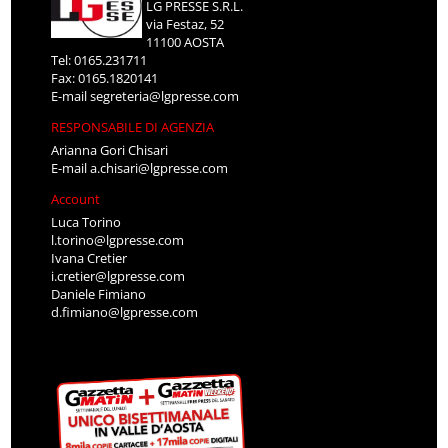
LG PRESSE S.R.L.
via Festaz, 52
11100 AOSTA
Tel: 0165.231711
Fax: 0165.1820141
E-mail
segreteria@lgpresse.com
RESPONSABILE DI AGENZIA
Arianna Gori Chisari
E-mail
a.chisari@lgpresse.com
Account
Luca Torino
l.torino@lgpresse.com
Ivana Cretier
i.cretier@lgpresse.com
Daniele Fimiano
d.fimiano@lgpresse.com