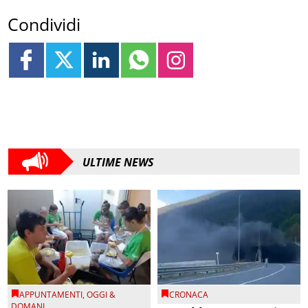
Condividi
ULTIME NEWS
APPUNTAMENTI
,
OGGI &
CRONACA
DOMANI