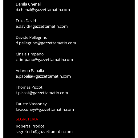
Danila Chenal
d.chenal@gazzettamatin.com
Erika David
e.david@gazzettamatin.com
Davide Pellegrino
d.pellegrino@gazzettamatin.com
Cinzia Timpano
c.timpano@gazzettamatin.com
Arianna Papalia
a.papalia@gazzettamatin.com
Thomas Piccot
t.piccot@gazzettamatin.com
Fausto Vassoney
f.vassoney@gazzettamatin.com
SEGRETERIA
Roberta Prodoti
segreteria@gazzettamatin.com