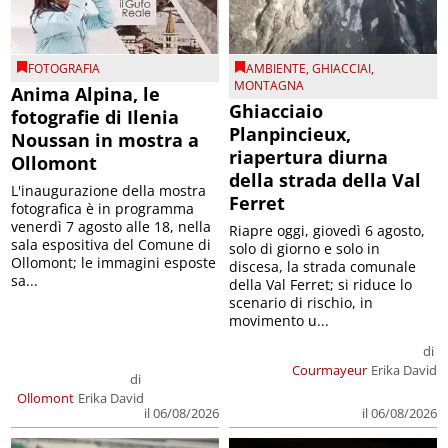
FOTOGRAFIA
AMBIENTE
,
GHIACCIAI
,
MONTAGNA
Anima Alpina, le
Ghiacciaio
fotografie di Ilenia
Planpincieux,
Noussan in mostra a
riapertura diurna
Ollomont
della strada della Val
L'inaugurazione della mostra
Ferret
fotografica è in programma
venerdì 7 agosto alle 18, nella
Riapre oggi, giovedì 6 agosto,
sala espositiva del Comune di
solo di giorno e solo in
Ollomont; le immagini esposte
discesa, la strada comunale
sa...
della Val Ferret; si riduce lo
scenario di rischio, in
movimento u...
di
Courmayeur
Erika David
di
Ollomont
Erika David
il 06/08/2026
il 06/08/2026