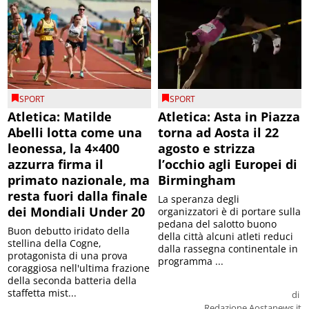
SPORT
SPORT
Atletica: Matilde
Atletica: Asta in Piazza
Abelli lotta come una
torna ad Aosta il 22
leonessa, la 4×400
agosto e strizza
azzurra firma il
l’occhio agli Europei di
primato nazionale, ma
Birmingham
resta fuori dalla finale
La speranza degli
dei Mondiali Under 20
organizzatori è di portare sulla
pedana del salotto buono
Buon debutto iridato della
della città alcuni atleti reduci
stellina della Cogne,
dalla rassegna continentale in
protagonista di una prova
programma ...
coraggiosa nell'ultima frazione
della seconda batteria della
staffetta mist...
di
Redazione Aostanews.it