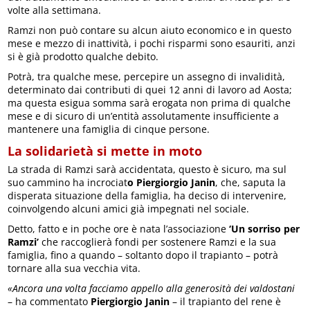
volte alla settimana.
Ramzi non può contare su alcun aiuto economico e in questo
mese e mezzo di inattività, i pochi risparmi sono esauriti, anzi
si è già prodotto qualche debito.
Potrà, tra qualche mese, percepire un assegno di invalidità,
determinato dai contributi di quei 12 anni di lavoro ad Aosta;
ma questa esigua somma sarà erogata non prima di qualche
mese e di sicuro di un’entità assolutamente insufficiente a
mantenere una famiglia di cinque persone.
La solidarietà si mette in moto
La strada di Ramzi sarà accidentata, questo è sicuro, ma sul
suo cammino ha incrociat
o Piergiorgio Janin
, che, saputa la
disperata situazione della famiglia, ha deciso di intervenire,
coinvolgendo alcuni amici già impegnati nel sociale.
Detto, fatto e in poche ore è nata l’associazione
‘Un sorriso per
Ramzi’
che raccoglierà fondi per sostenere Ramzi e la sua
famiglia, fino a quando – soltanto dopo il trapianto – potrà
tornare alla sua vecchia vita.
«Ancora una volta facciamo appello alla generosità dei valdostani
– ha commentato
Piergiorgio Janin
– il trapianto del rene è