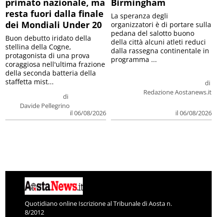
primato nazionale, ma
Birmingham
resta fuori dalla finale
La speranza degli
dei Mondiali Under 20
organizzatori è di portare sulla
pedana del salotto buono
Buon debutto iridato della
della città alcuni atleti reduci
stellina della Cogne,
dalla rassegna continentale in
protagonista di una prova
programma ...
coraggiosa nell'ultima frazione
della seconda batteria della
staffetta mist...
di
Redazione Aostanews.it
di
Davide Pellegrino
il 06/08/2026
il 06/08/2026
Quotidiano online Iscrizione al Tribunale di Aosta n.
8/2012