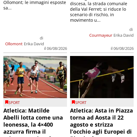
Ollomont; le immagini esposte
discesa, la strada comunale
sa...
della Val Ferret; si riduce lo
scenario di rischio, in
movimento u...
di
Courmayeur
Erika David
di
Ollomont
Erika David
il 06/08/2026
il 06/08/2026
SPORT
SPORT
Atletica: Matilde
Atletica: Asta in Piazza
Abelli lotta come una
torna ad Aosta il 22
leonessa, la 4×400
agosto e strizza
azzurra firma il
l’occhio agli Europei di