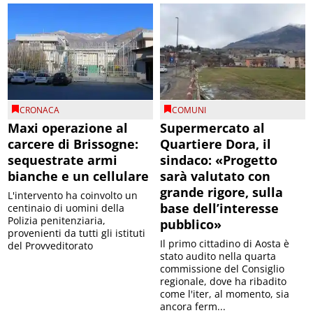
CRONACA
COMUNI
Maxi operazione al
Supermercato al
carcere di Brissogne:
Quartiere Dora, il
sequestrate armi
sindaco: «Progetto
bianche e un cellulare
sarà valutato con
grande rigore, sulla
L'intervento ha coinvolto un
base dell’interesse
centinaio di uomini della
Polizia penitenziaria,
pubblico»
provenienti da tutti gli istituti
Il primo cittadino di Aosta è
del Provveditorato
stato audito nella quarta
commissione del Consiglio
regionale, dove ha ribadito
come l'iter, al momento, sia
ancora ferm...