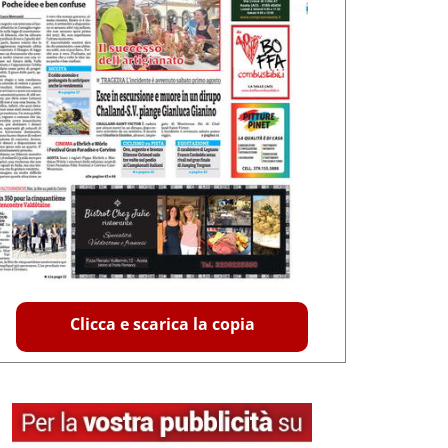
Clicca e scarica la copia