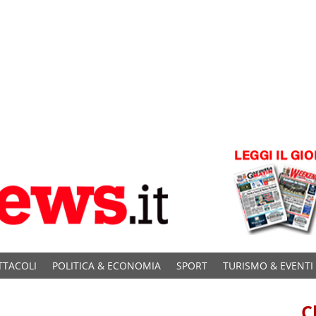
TTACOLI
POLITICA & ECONOMIA
SPORT
TURISMO & EVENTI
C