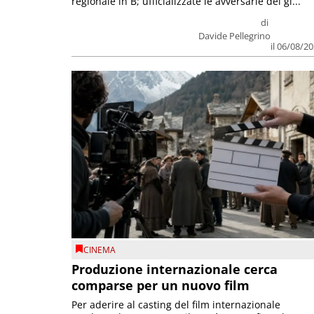
regionale in B; ufficializzate le avversarie dei gi...
di
Davide Pellegrino
il 06/08/2
CINEMA
Produzione internazionale cerca
comparse per un nuovo film
Per aderire al casting del film internazionale