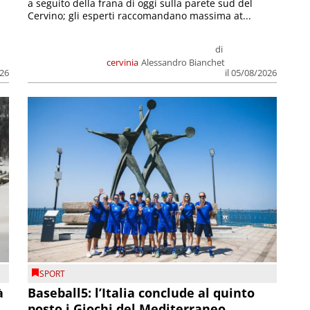
a seguito della frana di oggi sulla parete sud del
Cervino; gli esperti raccomandano massima at...
di
cervinia
Alessandro Bianchet
026
il 05/08/2026
SPORT
à
Baseball5: l’Italia conclude al quinto
posto i Giochi del Mediterraneo