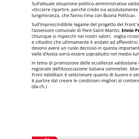
Sull’attuale situazione politico-amministrativa vald
«Occorre ripartire, perché credo sia assolutamente p
lungimiranza, che fanno rima con Buona Politica».
Sull’imprescindibile legame del progetto del Front Va
l’assessore comunale di Pont-Saint-Martin,
Ennio P
chiunque si rispecchi nei nostri valori; voglia ricost
e cittadini che ultimamente è andato ad affievolirsi. 
devono avere un ruolo decisivo in questa importante 
Valle d’Aosta vorrà essere soprattutto nel medio-lu
In tema di promozione delle eccellenze valdostane e
regionale dell’Associazione italiana sommelier, Mo
Front Valdôtain è selezionare quanto di buono e sens
A partire dal creare le condizioni migliori al contor
(da.ch.)