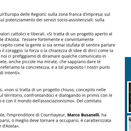
un’Europa delle Regioni; sulla zona franca d’impresa; sul
sul potenziamento dei servizi socio-assistenziali; sulla
lori cattolici e liberali. «Si tratta di un progetto aperto al
alle d’Aosta; l’essere fortemente e convintamente
ercepito come la gente si sia ormai stufata di sentire parlare
 coraggio, la forza o la chiarezza di idee di dirci come la
 noi ci prefiggiamo di diramare qualche comunicato in
ete, anche piccole ma mirate, che sappiano dare le
preferiamo la concretezza, e a tal proposito i nostri punti
di intenti».
, «non si tratta di un progetto chiuso, concepito nelle
ul territorio, confrontandoci e dialogando in primis con le
o e con il mondo dell’associazionismo». Del comitato
ale, l’imprenditore di Courmayeur,
Marco Busanelli
, ha
uparsi, o meglio deve tornare a occuparsi, è caratterizzata
e d’Aosta».