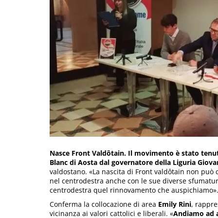
Nasce Front Valdôtain. Il movimento è stato tenut
Blanc di Aosta dal governatore della Liguria Giova
valdostano. «La nascita di Front valdôtain non può
nel centrodestra anche con le sue diverse sfumature
centrodestra quel rinnovamento che auspichiamo». L
Conferma la collocazione di area
Emily Rini
, rappre
vicinanza ai valori cattolici e liberali. «
Andiamo ad a