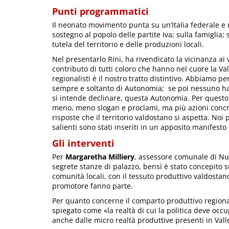
Punti programmatici
Il neonato movimento punta su un’Italia federale e 
sostegno al popolo delle partite Iva; sulla famiglia; 
tutela del territorio e delle produzioni locali.
Nel presentarlo Rini, ha rivendicato la vicinanza ai va
contributo di tutti coloro che hanno nel cuore la V
regionalisti è il nostro tratto distintivo. Abbiamo p
sempre e soltanto di Autonomia; se poi nessuno ha il
si intende declinare, questa Autonomia. Per questo
meno, meno slogan e proclami, ma più azioni concr
risposte che il territorio valdostano si aspetta. Noi 
salienti sono stati inseriti in un apposito manifesto 
Gli interventi
Per
Margaretha Milliery
, assessore comunale di Nus
segrete stanze di palazzo, bensì è stato concepito s
comunità locali, con il tessuto produttivo valdostan
promotore fanno parte.
Per quanto concerne il comparto produttivo region
spiegato come «la realtà di cui la politica deve occ
anche dalle micro realtà produttive presenti in Vall