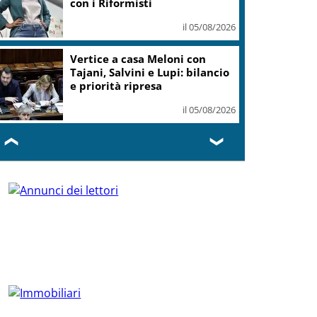
con i Riformisti
il 05/08/2026
Vertice a casa Meloni con
Tajani, Salvini e Lupi: bilancio
e priorità ripresa
il 05/08/2026
❮
❯