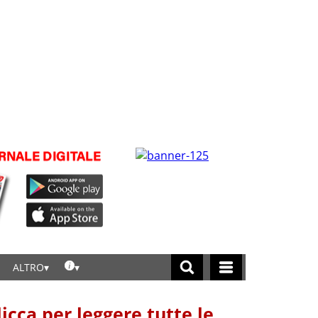
ALTRO
licca per leggere tutte le