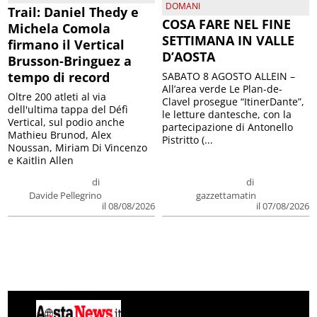
DOMANI
Trail: Daniel Thedy e
COSA FARE NEL FINE
Michela Comola
SETTIMANA IN VALLE
firmano il Vertical
D’AOSTA
Brusson-Bringuez a
tempo di record
SABATO 8 AGOSTO ALLEIN –
All’area verde Le Plan-de-
Oltre 200 atleti al via
Clavel prosegue “ItinerDante”,
dell'ultima tappa del Défì
le letture dantesche, con la
Vertical, sul podio anche
partecipazione di Antonello
Mathieu Brunod, Alex
Pistritto (...
Noussan, Miriam Di Vincenzo
e Kaitlin Allen
di
di
Davide Pellegrino
gazzettamatin
il 08/08/2026
il 07/08/2026