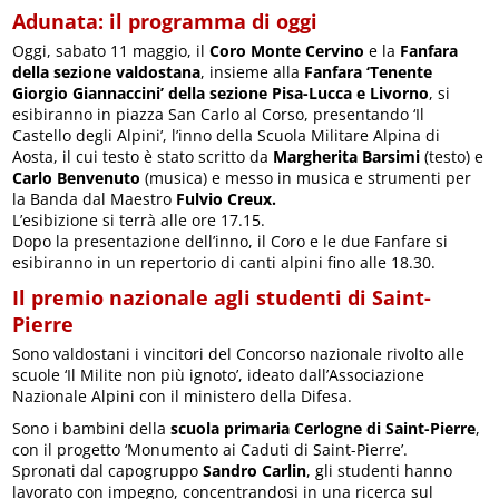
Adunata: il programma di oggi
Oggi, sabato 11 maggio, il
Coro Monte Cervino
e la
Fanfara
della sezione valdostana
, insieme alla
Fanfara ‘Tenente
Giorgio Giannaccini’ della sezione Pisa-Lucca e Livorno
, si
esibiranno in piazza San Carlo al Corso, presentando ‘Il
Castello degli Alpini’, l’inno della Scuola Militare Alpina di
Aosta, il cui testo è stato scritto da
Margherita Barsimi
(testo) e
Carlo Benvenuto
(musica) e messo in musica e strumenti per
la Banda dal Maestro
Fulvio Creux.
L’esibizione si terrà alle ore 17.15.
Dopo la presentazione dell’inno, il Coro e le due Fanfare si
esibiranno in un repertorio di canti alpini fino alle 18.30.
Il premio nazionale agli studenti di Saint-
Pierre
Sono valdostani i vincitori del Concorso nazionale rivolto alle
scuole ‘Il Milite non più ignoto’, ideato dall’Associazione
Nazionale Alpini con il ministero della Difesa.
Sono i bambini della
scuola primaria Cerlogne di Saint-Pierre
,
con il progetto ‘Monumento ai Caduti di Saint-Pierre’.
Spronati dal capogruppo
Sandro Carlin
, gli studenti hanno
lavorato con impegno, concentrandosi in una ricerca sul