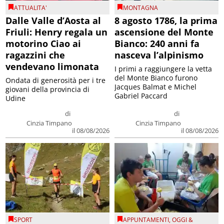
ATTUALITA'
MONTAGNA
Dalle Valle d’Aosta al
8 agosto 1786, la prima
Friuli: Henry regala un
ascensione del Monte
motorino Ciao ai
Bianco: 240 anni fa
ragazzini che
nasceva l’alpinismo
vendevano limonata
I primi a raggiungere la vetta
del Monte Bianco furono
Ondata di generosità per i tre
Jacques Balmat e Michel
giovani della provincia di
Gabriel Paccard
Udine
di
di
Cinzia Timpano
Cinzia Timpano
il 08/08/2026
il 08/08/2026
SPORT
APPUNTAMENTI
,
OGGI &