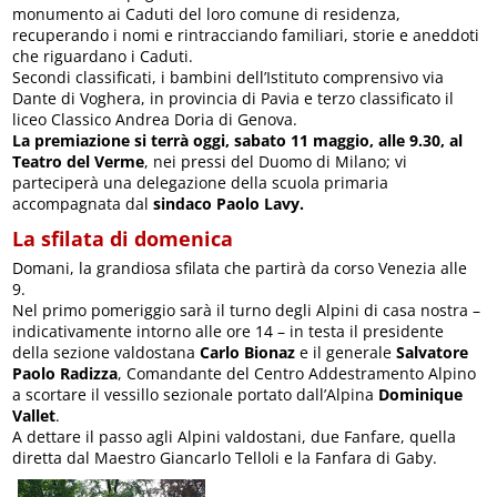
monumento ai Caduti del loro comune di residenza,
recuperando i nomi e rintracciando familiari, storie e aneddoti
che riguardano i Caduti.
Secondi classificati, i bambini dell’Istituto comprensivo via
Dante di Voghera, in provincia di Pavia e terzo classificato il
liceo Classico Andrea Doria di Genova.
La premiazione si terrà oggi, sabato 11 maggio, alle 9.30, al
Teatro del Verme
, nei pressi del Duomo di Milano; vi
parteciperà una delegazione della scuola primaria
accompagnata dal
sindaco Paolo Lavy.
La sfilata di domenica
Domani, la grandiosa sfilata che partirà da corso Venezia alle
9.
Nel primo pomeriggio sarà il turno degli Alpini di casa nostra –
indicativamente intorno alle ore 14 – in testa il presidente
della sezione valdostana
Carlo Bionaz
e il generale
Salvatore
Paolo Radizza
, Comandante del Centro Addestramento Alpino
a scortare il vessillo sezionale portato dall’Alpina
Dominique
Vallet
.
A dettare il passo agli Alpini valdostani, due Fanfare, quella
diretta dal Maestro Giancarlo Telloli e la Fanfara di Gaby.