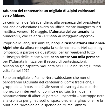
Adunata del centenario: un migliaio di Alpini valdostani
verso Milano.
La cerimonia dell’alzabandiera, alla presenza del presidente
nazionale Sebastiano Favero ha ufficialmente inaugurato ieri
mattina, venerdì 10 maggio, l’
Adunata del centenario
, la
numero 92, che celebra
«100 anni di coraggioso impegno».
Proprio a Milano, 100 anni fa, nacque l’
Associazione Nazionale
Alpini c
he da allora ne ospita la sede nazionale. Nel capoluogo
lombardo, a partire da quest’oggi, per un week-end tutto
all’insegna delle Penne Nere,
sono attese 500 mila persone
,
per l’Adunata in lizza per il record di partecipazioni.
Milano ha già ospitato l’Adunata nel 1959 e nel 1972; l’ultima
volta fu nel 1972.
Sono un migliaio le Penne Nere valdostane che non si
perderanno l’Adunata del centenario. Com’è tradizione, i
gruppi della Protezione Civile sono al lavoro già da qualche
giorno, con interventi di bonifica e pulizia, tra i quali la
piantumazione di alberi al parco di Rogoredo – purtroppo noto
alla cronaca per gli episodi di spaccio ed emarginazione – e la
pulizia dell’alveo de delle sponde del fiume Lambro.