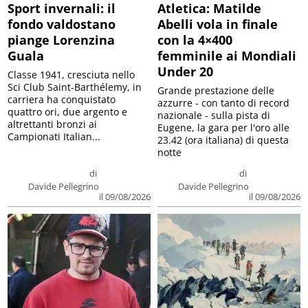
Sport invernali: il
Atletica: Matilde
fondo valdostano
Abelli vola in finale
piange Lorenzina
con la 4×400
Guala
femminile ai Mondiali
Under 20
Classe 1941, cresciuta nello
Sci Club Saint-Barthélemy, in
Grande prestazione delle
carriera ha conquistato
azzurre - con tanto di record
quattro ori, due argento e
nazionale - sulla pista di
altrettanti bronzi ai
Eugene, la gara per l'oro alle
Campionati Italian...
23.42 (ora italiana) di questa
notte
di
di
Davide Pellegrino
Davide Pellegrino
il 09/08/2026
il 09/08/2026