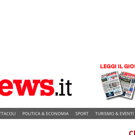
TTACOLI
POLITICA & ECONOMIA
SPORT
TURISMO & EVENTI
C