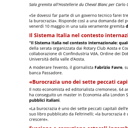
Sala gremita all'Hostellerie du Cheval Blanc per Carlo C
«Se dovessi far parte di un governo tecnico farei tre
la burocrazia». Risponde così a una domanda del p
venerdì 10 maggio in una sala veramente gremita
d
Il Sistema Italia nel contesto interna
“Il Sistema Italia nel contesto internazionale: qual
della serata organizzata dai Rotary Club Aosta e C
collaborazione di Confindustria VdA, Ordine dei Dot
Università della valle d’Aosta.
A moderare l’evento, il giornalista
Fabrizio Favre
, 
banca Passadore.
«Burocrazia uno dei sette peccati capi
Il noto economista ed editorialista cremonese, 64 a
ha conseguito un master in Economia alla London S
pubblici italiani
.
«La burocrazia è uno dei sette peccati capitali dell
suo libro pubblicato da Feltrinelli; «la burocrazia è 
crescere».