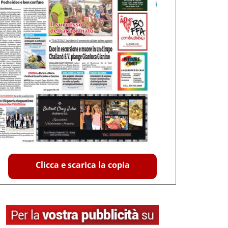
Clicca e scarica la copia