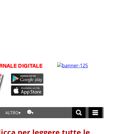
ALTRO
licca per leggere tutte le