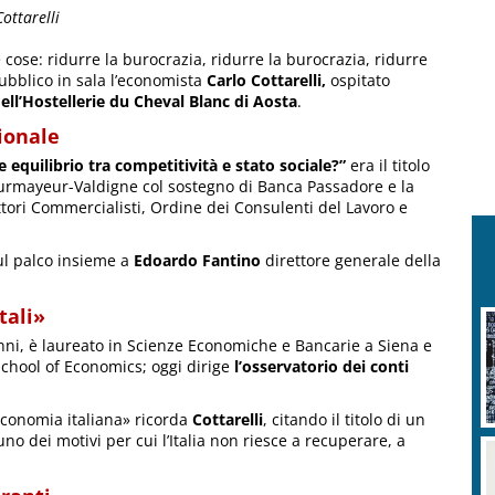
ottarelli
 cose: ridurre la burocrazia, ridurre la burocrazia, ridurre
ubblico in sala l’economista
Carlo Cottarelli,
ospitato
ell’Hostellerie du Cheval Blanc di Aosta
.
zionale
e equilibrio tra competitività e stato sociale?”
era il titolo
ourmayeur-Valdigne col sostegno di Banca Passadore e la
tori Commercialisti, Ordine dei Consulenti del Lavoro e
sul palco insieme a
Edoardo Fantino
direttore generale della
tali»
nni, è laureato in Scienze Economiche e Bancarie a Siena e
chool of Economics; oggi dirige
l’osservatorio dei conti
’economia italiana» ricorda
Cottarelli
, citando il titolo di un
uno dei motivi per cui l’Italia non riesce a recuperare, a