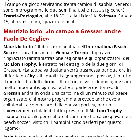
il campo da gioco serviranno trenta camion di sabbia. Venerdì
sono in programma le due semifinali. Alle 17.30 si giocherà
Francia-Portogallo
, alle 18.30 l’Italia sfiderà la
Svizzera
. Sabato
15, alla stessa ora, spazio alle finali.
Maurizio Iorio: «In campo a Gressan anche
Paolo De Ceglie»
Maurizio Iorio
è il deus ex machina dell’
Internationa Beach
Soccer
. L’ex attaccante di
Genoa
e
Torino
, dopo aver
ringraziato l’amministrazione regionale e gli organizzatori del
Mc Lion Trophy
, è entrato nel dettaglio della due giorni di
Gressan. «La tappa valdostana verrà trasmessa per due ore in
differita da
Sky
, alle quali si aggiungeranno i passaggi in tutto
il mondo – ha detto
Iorio
-. Il ritorno a livello di immagine sarà
molto importante: ogni volta che si parlerà del torneo di
Gressan
andrà in onda una cartolina di un minuto sul paese
organizzatore. Il nostro programma prevede anche eventi
collaterali, a cominciare dalla danza sportiva, per un
coinvolgimento totale di tutti i presenti. Il
Mc Lion Trophy
è
l’habitat naturale per esaltare il connubio tra calcio giovanile e
beach soccer, visto chi i bambini sono perfetti per questo
legame».
Iorio
ha poi parlato della nazionale che scenderà in campo.