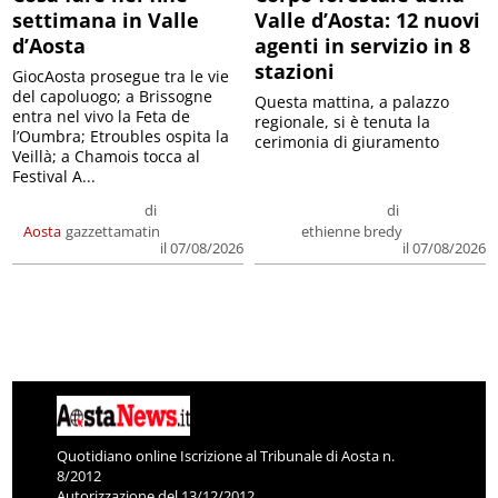
settimana in Valle
Valle d’Aosta: 12 nuovi
d’Aosta
agenti in servizio in 8
stazioni
GiocAosta prosegue tra le vie
del capoluogo; a Brissogne
Questa mattina, a palazzo
entra nel vivo la Feta de
regionale, si è tenuta la
l’Oumbra; Etroubles ospita la
cerimonia di giuramento
Veillà; a Chamois tocca al
Festival A...
di
di
Aosta
gazzettamatin
ethienne bredy
il 07/08/2026
il 07/08/2026
Quotidiano online Iscrizione al Tribunale di Aosta n.
8/2012
Autorizzazione del 13/12/2012