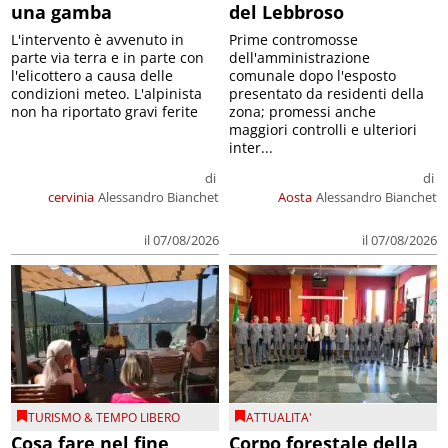
una gamba
del Lebbroso
L'intervento è avvenuto in
Prime contromosse
parte via terra e in parte con
dell'amministrazione
l'elicottero a causa delle
comunale dopo l'esposto
condizioni meteo. L'alpinista
presentato da residenti della
non ha riportato gravi ferite
zona; promessi anche
maggiori controlli e ulteriori
inter...
di
di
cervinia
Alessandro Bianchet
Aosta
Alessandro Bianchet
il 07/08/2026
il 07/08/2026
TURISMO & TEMPO LIBERO
ATTUALITA'
Cosa fare nel fine
Corpo forestale della