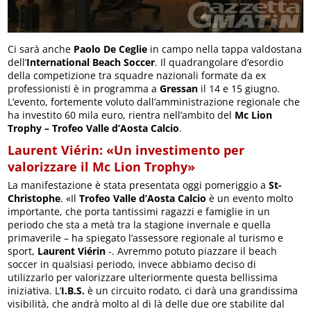
Ci sarà anche
Paolo De Ceglie
in campo nella tappa valdostana
dell’
International Beach Soccer
. Il quadrangolare d’esordio
della competizione tra squadre nazionali formate da ex
professionisti è in programma a
Gressan
il 14 e 15 giugno.
L’evento, fortemente voluto dall’amministrazione regionale che
ha investito 60 mila euro, rientra nell’ambito del
Mc Lion
Trophy – Trofeo Valle d’Aosta Calcio
.
Laurent Viérin: «Un investimento per
valorizzare il Mc Lion Trophy»
La manifestazione è stata presentata oggi pomeriggio a
St-
Christophe
. «Il
Trofeo Valle d’Aosta Calcio
è un evento molto
importante, che porta tantissimi ragazzi e famiglie in un
periodo che sta a metà tra la stagione invernale e quella
primaverile – ha spiegato l’assessore regionale al turismo e
sport,
Laurent Viérin
-. Avremmo potuto piazzare il beach
soccer in qualsiasi periodo, invece abbiamo deciso di
utilizzarlo per valorizzare ulteriormente questa bellissima
iniziativa. L’
I.B.S.
è un circuito rodato, ci darà una grandissima
visibilità, che andrà molto al di là delle due ore stabilite dal