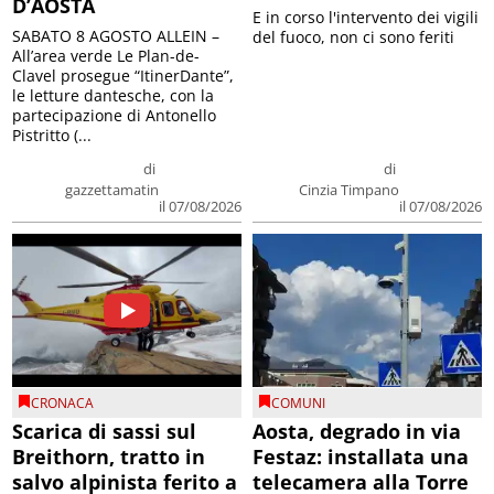
D’AOSTA
E in corso l'intervento dei vigili
SABATO 8 AGOSTO ALLEIN –
del fuoco, non ci sono feriti
All’area verde Le Plan-de-
Clavel prosegue “ItinerDante”,
le letture dantesche, con la
partecipazione di Antonello
Pistritto (...
di
di
gazzettamatin
Cinzia Timpano
il 07/08/2026
il 07/08/2026
CRONACA
COMUNI
Scarica di sassi sul
Aosta, degrado in via
Breithorn, tratto in
Festaz: installata una
salvo alpinista ferito a
telecamera alla Torre