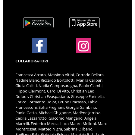
COLLABORATORI
Francesca Arcaro, Massimo Altini, Corrado Bellora,
Nadine Blanc, Riccardo Bortolotti, Manila Calipari,
Giulia Calisti, Nadia Camposaragna, Paolo Ciambi,
Filippo Clermont, Carol Di Vito, Christian Leo
Dufour, Christian Evaspasiano, Giuseppe Farinella,
Enrico Formento Dojot, Bruno Fracasso, Fabio
Francesconi, Sofia Fregnani, Giorgia Gambino,
Paolo Gatto, Michael Ghignone, Marlène Jorrioz,
Cecilia Lazzarotto, Giacomo Mangano, Angela
Marrelli, Federico Mecca, Luca Mauro Melloni, Marc
Montrosset, Matteo Nigra, Sabrina Olibano,
Emiliano Pala, Gabriele Peloso, Maurizio Pitti, Loris