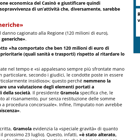
zione economica del Casinò e giustificare quindi
 sopravvivenza di un’attività che, diversamente, sarebbe
R
v
neriche»
el danno cagionato alla Regione (120 milioni di euro),
i generiche»
.
otto «ha comportato che ben 120 milioni di euro di
rioritarie (quali sanità e trasporti) rispetto al ritardare lo
terate nel tempo e «si appalesano sempre più sfrontate mano
 particolare, secondo i giudici, le condotte poste in essere
rticolarmente insidioso»; questo perché
nemmeno la
lare una valutazione degli elementi portati a
i della società
. Il presidente
Gramola
specifica che, le
o al risanamento, pur senza restituzione delle somme
to a procedura concorsuale». Infine, l’imputato non avrebbe
piscenza»
.
critta,
Gramola
evidenzia la «speciale gravità» di quanto
 il prossimo 23 luglio). Questo, infatti,
«è stato alterato,