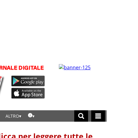
ALTRO
licca per leggere tutte le