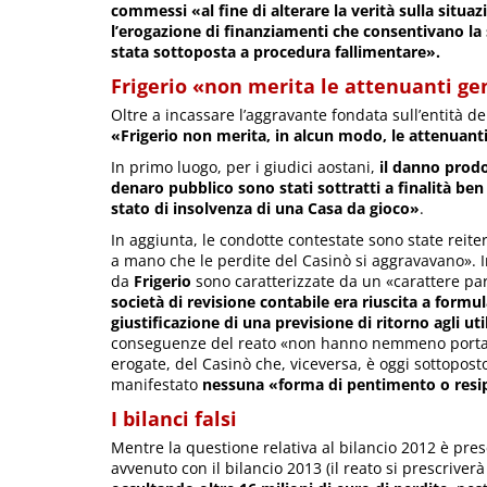
commessi «al fine di alterare la verità sulla situa
l’erogazione di finanziamenti che consentivano la
stata sottoposta a procedura fallimentare».
Frigerio «non merita le attenuanti ge
Oltre a incassare l’aggravante fondata sull’entità d
«Frigerio non merita, in alcun modo, le attenuant
In primo luogo, per i giudici aostani,
il danno prod
denaro pubblico sono stati sottratti a finalità ben p
stato di insolvenza di una Casa da gioco»
.
In aggiunta, le condotte contestate sono state rei
a mano che le perdite del Casinò si aggravavano». In
da
Frigerio
sono caratterizzate da un «carattere pa
società di revisione contabile era riuscita a formu
giustificazione di una previsione di ritorno agli util
conseguenze del reato «non hanno nemmeno portat
erogate, del Casinò che, viceversa, è oggi sottopos
manifestato
nessuna «forma di pentimento o resi
I bilanci falsi
Mentre la questione relativa al bilancio 2012 è pres
avvenuto con il bilancio 2013 (il reato si prescriverà