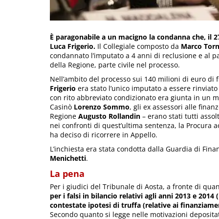
È paragonabile a un macigno la condanna che, il 27
Luca Frigerio.
Il Collegiale composto da
Marco Torn
condannato l’imputato a 4 anni di reclusione e al p
della Regione, parte civile nel processo.
Nell’ambito del processo sui 140 milioni di euro di 
Frigerio
era stato l’unico imputato a essere rinviato a
con rito abbreviato condizionato era giunta in un mo
Casinò
Lorenzo Sommo
, gli ex assessori alle finan
Regione
Augusto Rollandin
– erano stati tutti assol
nei confronti di quest’ultima sentenza, la Procura 
ha deciso di ricorrere in Appello.
L’inchiesta era stata condotta dalla Guardia di Fin
Menichetti
.
La pena
Per i giudici del Tribunale di Aosta, a fronte di q
per i falsi in bilancio relativi agli anni 2013 e 2014
contestate ipotesi di truffa (relative ai finanziam
Secondo quanto si legge nelle motivazioni depositat