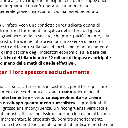
tando all’attivo imposte anticipate che ben si sapeva non
te in quanto il Casinò, operante su un mercato
 generale grave crisi economica, mai avrebbe potuto
o
». Infatti, «con una condotta spregiudicata degna di
di un trend fortemente negativo nel settore del gioco
e gravi perdite della società, che pure, pacificamente, alla
i ristrutturazione intrapresi, pur in assenza di accordi
costo del lavoro, sulla base di proiezioni manifestamente
i indicazione degli indicatori economici sulla base dei
ll’attivo del bilancio oltre 22 milioni di imposte anticipate,
ero meno della metà di quelle effettive
».
 per il loro spessore esclusivamente
udici – si caratterizzano, in sostanza, per il loro spessore
sentenza di condanna all’ex au,
Gramola
sottolinea il
manifestamente e – certo consapevolmente – a creare
sa e sviluppo quanto meno surrealiste
».Le predizioni di
, grossolana incongruenza. Un’incongruenza verificabile
 industriali, che moltissimo indicano in ordine ai lavori di
i a incrementare la produttività, peraltro genericamente
inali, ma che omettono completamente di indicare perché mai