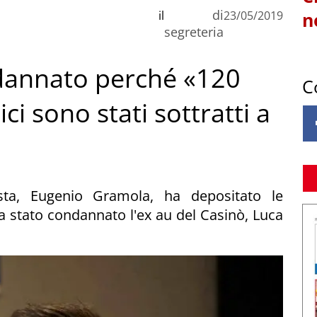
di
il
23/05/2019
n
segreteria
ndannato perché «120
C
ici sono stati sottratti a
osta, Eugenio Gramola, ha depositato le
a stato condannato l'ex au del Casinò, Luca