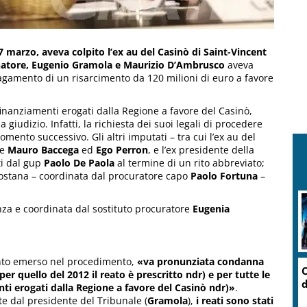
 marzo, aveva colpito l’ex au del Casinò di Saint-Vincent
atore, Eugenio Gramola e Maurizio D’Ambrusco
aveva
agamento di un risarcimento da 120 milioni di euro a favore
finanziamenti erogati dalla Regione a favore del Casinò,
 giudizio. Infatti, la richiesta dei suoi legali di procedere
mento successivo. Gli altri imputati – tra cui l’ex au del
ze
Mauro Baccega
ed
Ego Perron
, e l’ex presidente della
ti dal gup
Paolo De Paola
al termine di un rito abbreviato;
aostana – coordinata dal procuratore capo
Paolo Fortuna
–
anza e coordinata dal sostituto procuratore
Eugenia
uanto emerso nel procedimento,
«va pronunziata condanna
O
 (per quello del 2012 il reato è prescritto ndr) e per tutte le
d
enti erogati dalla Regione a favore del Casinò ndr)»
.
e dal presidente del Tribunale (
Gramola
),
i reati sono stati