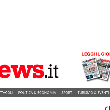
TTACOLI
POLITICA & ECONOMIA
SPORT
TURISMO & EVENTI
C