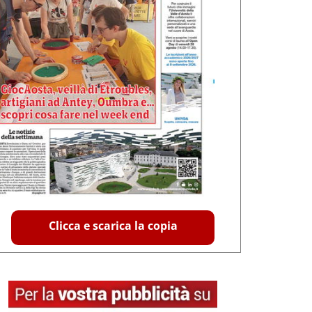
Clicca e scarica la copia