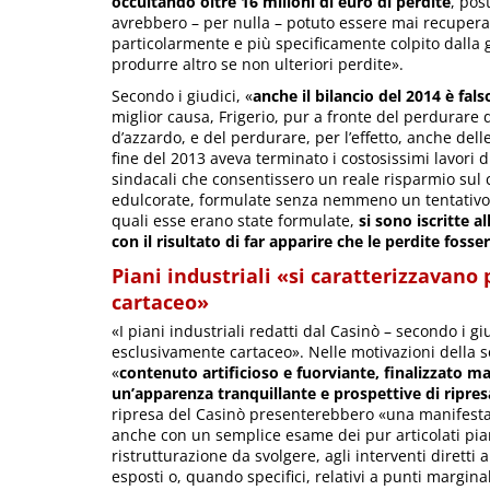
occultando oltre 16 milioni di euro di perdite
, pos
avrebbero – per nulla – potuto essere mai recupera
particolarmente e più specificamente colpito dalla
produrre altro se non ulteriori perdite».
Secondo i giudici, «
anche il bilancio del 2014 è fals
miglior causa, Frigerio, pur a fronte del perdurare 
d’azzardo, e del perdurare, per l’effetto, anche dell
fine del 2013 aveva terminato i costosissimi lavori d
sindacali che consentissero un reale risparmio sul 
edulcorate, formulate senza nemmeno un tentativo d
quali esse erano state formulate,
si sono iscritte a
con il risultato di far apparire che le perdite foss
Piani industriali «si caratterizzavano
cartaceo»
«I piani industriali redatti dal Casinò – secondo i gi
esclusivamente cartaceo». Nelle motivazioni della 
«
contenuto artificioso e fuorviante, finalizzato 
un’apparenza tranquillante e prospettive di ripre
ripresa del Casinò presenterebbero «una manifesta
anche con un semplice esame dei pur articolati piani
ristrutturazione da svolgere, agli interventi dirett
esposti o, quando specifici, relativi a punti marg