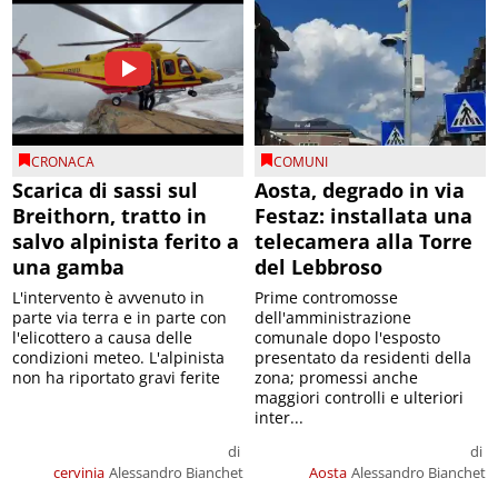
CRONACA
COMUNI
Scarica di sassi sul
Aosta, degrado in via
Breithorn, tratto in
Festaz: installata una
salvo alpinista ferito a
telecamera alla Torre
una gamba
del Lebbroso
L'intervento è avvenuto in
Prime contromosse
parte via terra e in parte con
dell'amministrazione
l'elicottero a causa delle
comunale dopo l'esposto
condizioni meteo. L'alpinista
presentato da residenti della
non ha riportato gravi ferite
zona; promessi anche
maggiori controlli e ulteriori
inter...
di
di
cervinia
Alessandro Bianchet
Aosta
Alessandro Bianchet