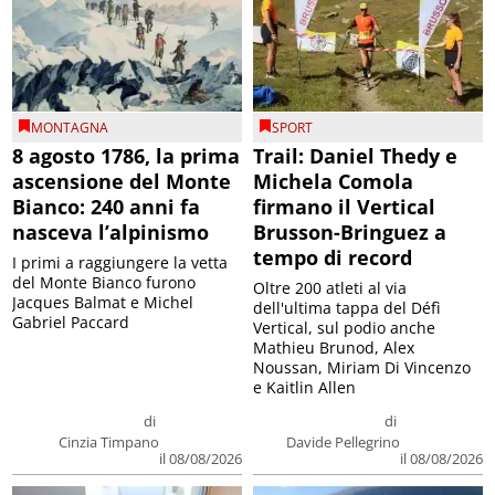
MONTAGNA
SPORT
8 agosto 1786, la prima
Trail: Daniel Thedy e
ascensione del Monte
Michela Comola
Bianco: 240 anni fa
firmano il Vertical
nasceva l’alpinismo
Brusson-Bringuez a
tempo di record
I primi a raggiungere la vetta
del Monte Bianco furono
Oltre 200 atleti al via
Jacques Balmat e Michel
dell'ultima tappa del Défì
Gabriel Paccard
Vertical, sul podio anche
Mathieu Brunod, Alex
Noussan, Miriam Di Vincenzo
e Kaitlin Allen
di
di
Cinzia Timpano
Davide Pellegrino
il 08/08/2026
il 08/08/2026