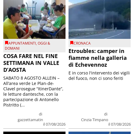
APPUNTAMENTI
,
OGGI &
CRONACA
DOMANI
Etroubles: camper in
COSA FARE NEL FINE
fiamme nella galleria
SETTIMANA IN VALLE
di Echevennoz
D’AOSTA
E in corso l'intervento dei vigili
SABATO 8 AGOSTO ALLEIN –
del fuoco, non ci sono feriti
All’area verde Le Plan-de-
Clavel prosegue “ItinerDante”,
le letture dantesche, con la
partecipazione di Antonello
Pistritto (...
di
di
gazzettamatin
Cinzia Timpano
il 07/08/2026
il 07/08/2026