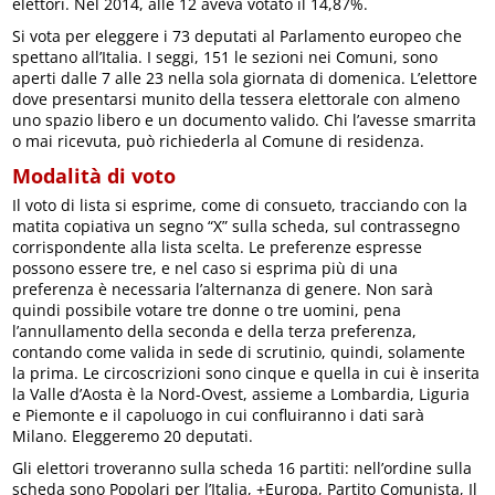
elettori. Nel 2014, alle 12 aveva votato il 14,87%.
Si vota per eleggere i 73 deputati al Parlamento europeo che
spettano all’Italia. I seggi, 151 le sezioni nei Comuni, sono
aperti dalle 7 alle 23 nella sola giornata di domenica. L’elettore
dove presentarsi munito della tessera elettorale con almeno
uno spazio libero e un documento valido. Chi l’avesse smarrita
o mai ricevuta, può richiederla al Comune di residenza.
Modalità di voto
Il voto di lista si esprime, come di consueto, tracciando con la
matita copiativa un segno “X” sulla scheda, sul contrassegno
corrispondente alla lista scelta. Le preferenze espresse
possono essere tre, e nel caso si esprima più di una
preferenza è necessaria l’alternanza di genere. Non sarà
quindi possibile votare tre donne o tre uomini, pena
l’annullamento della seconda e della terza preferenza,
contando come valida in sede di scrutinio, quindi, solamente
la prima. Le circoscrizioni sono cinque e quella in cui è inserita
la Valle d’Aosta è la Nord-Ovest, assieme a Lombardia, Liguria
e Piemonte e il capoluogo in cui confluiranno i dati sarà
Milano. Eleggeremo 20 deputati.
Gli elettori troveranno sulla scheda 16 partiti: nell’ordine sulla
scheda sono Popolari per l’Italia, +Europa, Partito Comunista, Il