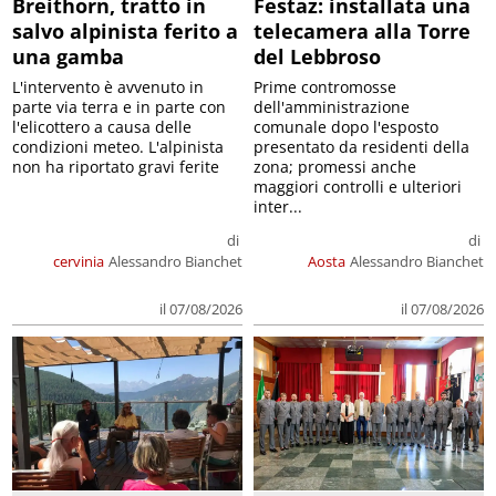
Breithorn, tratto in
Festaz: installata una
salvo alpinista ferito a
telecamera alla Torre
una gamba
del Lebbroso
L'intervento è avvenuto in
Prime contromosse
parte via terra e in parte con
dell'amministrazione
l'elicottero a causa delle
comunale dopo l'esposto
condizioni meteo. L'alpinista
presentato da residenti della
non ha riportato gravi ferite
zona; promessi anche
maggiori controlli e ulteriori
inter...
di
di
cervinia
Alessandro Bianchet
Aosta
Alessandro Bianchet
il 07/08/2026
il 07/08/2026