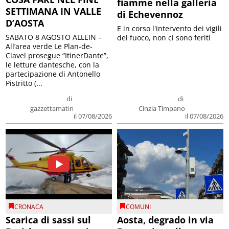
fiamme nella galleria
SETTIMANA IN VALLE
di Echevennoz
D’AOSTA
E in corso l'intervento dei vigili
SABATO 8 AGOSTO ALLEIN –
del fuoco, non ci sono feriti
All’area verde Le Plan-de-
Clavel prosegue “ItinerDante”,
le letture dantesche, con la
partecipazione di Antonello
Pistritto (...
di
di
gazzettamatin
Cinzia Timpano
il 07/08/2026
il 07/08/2026
CRONACA
COMUNI
Scarica di sassi sul
Aosta, degrado in via