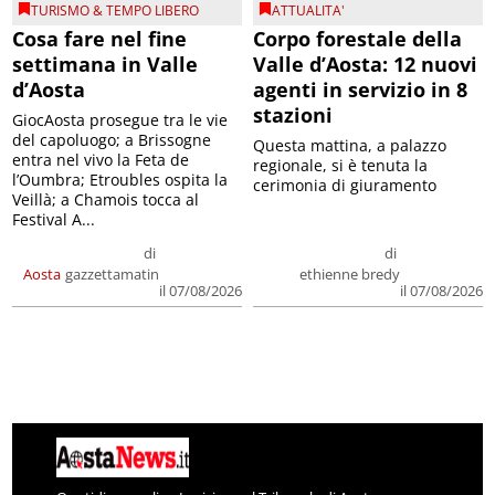
TURISMO & TEMPO LIBERO
ATTUALITA'
Cosa fare nel fine
Corpo forestale della
settimana in Valle
Valle d’Aosta: 12 nuovi
d’Aosta
agenti in servizio in 8
stazioni
GiocAosta prosegue tra le vie
del capoluogo; a Brissogne
Questa mattina, a palazzo
entra nel vivo la Feta de
regionale, si è tenuta la
l’Oumbra; Etroubles ospita la
cerimonia di giuramento
Veillà; a Chamois tocca al
Festival A...
di
di
Aosta
gazzettamatin
ethienne bredy
il 07/08/2026
il 07/08/2026