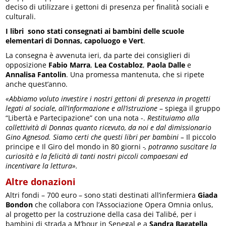
deciso di utilizzare i gettoni di presenza per finalità sociali e
culturali.
I libri sono stati consegnati ai bambini delle scuole
elementari di Donnas, capoluogo e Vert
.
La consegna è avvenuta ieri, da parte dei consiglieri di
opposizione
Fabio Marra
,
Lea Costabloz
,
Paola Dalle
e
Annalisa Fantolin
. Una promessa mantenuta, che si ripete
anche quest’anno.
«Abbiamo voluto investire i nostri gettoni di presenza in progetti
legati al sociale, all’informazione e all’istruzione
– spiega il gruppo
“Libertà e Partecipazione” con una nota -.
Restituiamo
alla
collettività di Donnas quanto ricevuto, da noi e dal dimissionario
Gino Agnesod. Siamo certi che questi libri per bambini –
Il piccolo
principe e Il Giro del mondo in 80 giorni
-, potranno suscitare la
curiosità e la felicità di tanti nostri piccoli compaesani ed
incentivare la lettura».
Altre donazioni
Altri fondi – 700 euro – sono stati destinati all’infermiera
Giada
Bondon
che collabora con l’Associazione Opera Omnia onlus,
al progetto per la costruzione della casa dei Talibé, per i
bambini di strada a M’bour in Senegal e a
Sandra Bagatella