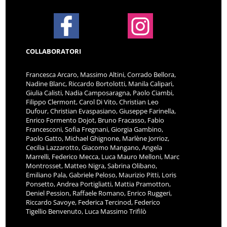
COLLABORATORI
Francesca Arcaro, Massimo Altini, Corrado Bellora,
Nadine Blanc, Riccardo Bortolotti, Manila Calipari,
Giulia Calisti, Nadia Camposaragna, Paolo Ciambi,
Filippo Clermont, Carol Di Vito, Christian Leo
Dufour, Christian Evaspasiano, Giuseppe Farinella,
Enrico Formento Dojot, Bruno Fracasso, Fabio
Francesconi, Sofia Fregnani, Giorgia Gambino,
Paolo Gatto, Michael Ghignone, Marlène Jorrioz,
Cecilia Lazzarotto, Giacomo Mangano, Angela
Marrelli, Federico Mecca, Luca Mauro Melloni, Marc
Montrosset, Matteo Nigra, Sabrina Olibano,
Emiliano Pala, Gabriele Peloso, Maurizio Pitti, Loris
Ponsetto, Andrea Portigliatti, Mattia Pramotton,
Deniel Pession, Raffaele Romano, Enrico Ruggeri,
Riccardo Savoye, Federica Tercinod, Federico
Tigellio Benvenuto, Luca Massimo Trifilò