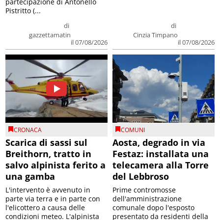
partecipazione di Antonello
Pistritto (...
di
di
gazzettamatin
Cinzia Timpano
il 07/08/2026
il 07/08/2026
CRONACA
COMUNI
Scarica di sassi sul
Aosta, degrado in via
Breithorn, tratto in
Festaz: installata una
salvo alpinista ferito a
telecamera alla Torre
una gamba
del Lebbroso
L'intervento è avvenuto in
Prime contromosse
parte via terra e in parte con
dell'amministrazione
l'elicottero a causa delle
comunale dopo l'esposto
condizioni meteo. L'alpinista
presentato da residenti della