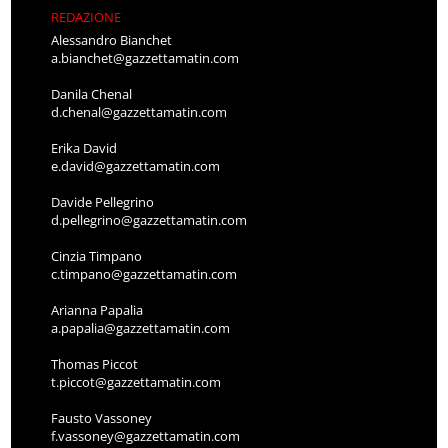
REDAZIONE
Alessandro Bianchet
a.bianchet@gazzettamatin.com
Danila Chenal
d.chenal@gazzettamatin.com
Erika David
e.david@gazzettamatin.com
Davide Pellegrino
d.pellegrino@gazzettamatin.com
Cinzia Timpano
c.timpano@gazzettamatin.com
Arianna Papalia
a.papalia@gazzettamatin.com
Thomas Piccot
t.piccot@gazzettamatin.com
Fausto Vassoney
f.vassoney@gazzettamatin.com