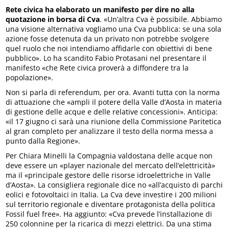
Rete civica ha elaborato un manifesto per dire no alla
quotazione in borsa di Cva
. «Un’altra Cva è possibile. Abbiamo
una visione alternativa vogliamo una Cva pubblica: se una sola
azione fosse detenuta da un privato non potrebbe svolgere
quel ruolo che noi intendiamo affidarle con obiettivi di bene
pubblico». Lo ha scandito Fabio Protasani nel presentare il
manifesto «che Rete civica proverà a diffondere tra la
popolazione».
Non si parla di referendum, per ora. Avanti tutta con la norma
di attuazione che «ampli il potere della Valle d’Aosta in materia
di gestione delle acque e delle relative concessioni». Anticipa:
«il 17 giugno ci sarà una riunione della Commissione Paritetica
al gran completo per analizzare il testo della norma messa a
punto dalla Regione».
Per Chiara Minelli la Compagnia valdostana delle acque non
deve essere un «player nazionale del mercato dell’elettricità»
ma il «principale gestore delle risorse idroelettriche in Valle
d’Aosta». La consigliera regionale dice no «all’acquisto di parchi
eolici e fotovoltaici in Italia. La Cva deve investire i 200 milioni
sul territorio regionale e diventare protagonista della politica
Fossil fuel free». Ha aggiunto: «Cva prevede l’installazione di
250 colonnine per la ricarica di mezzi elettrici. Da una stima