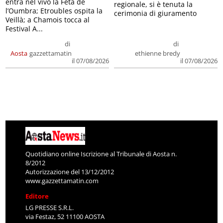
entra nel vivo la Feta de
regionale, si è tenuta la
l’Oumbra; Etroubles ospita la
cerimonia di giuramento
Veillà; a Chamois tocca al
Festival A...
di
di
Aosta
gazzettamatin
ethienne bredy
il 07/08/2026
il 07/08/2026
Quotidiano online Iscrizione al Tribunale di Aosta n.
8/2012
Autorizzazione del 13/12/2012
www.gazzettamatin.com
Editore
LG PRESSE S.R.L.
via Festaz, 52 11100 AOSTA