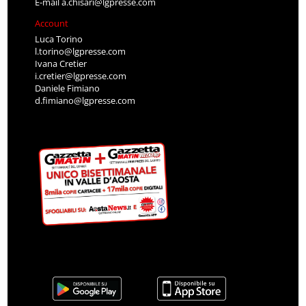
E-mail
a.chisari@lgpresse.com
Account
Luca Torino
l.torino@lgpresse.com
Ivana Cretier
i.cretier@lgpresse.com
Daniele Fimiano
d.fimiano@lgpresse.com