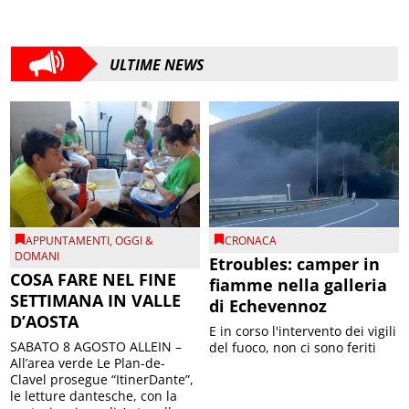
ULTIME NEWS
APPUNTAMENTI
,
OGGI &
CRONACA
DOMANI
Etroubles: camper in
COSA FARE NEL FINE
fiamme nella galleria
SETTIMANA IN VALLE
di Echevennoz
D’AOSTA
E in corso l'intervento dei vigili
SABATO 8 AGOSTO ALLEIN –
del fuoco, non ci sono feriti
All’area verde Le Plan-de-
Clavel prosegue “ItinerDante”,
le letture dantesche, con la