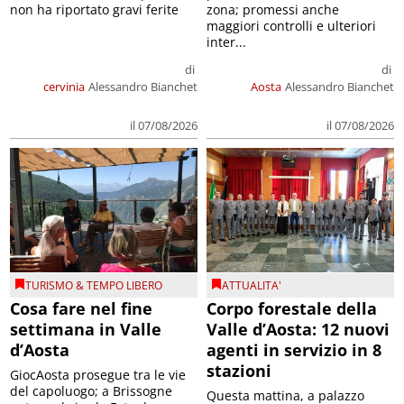
non ha riportato gravi ferite
zona; promessi anche
maggiori controlli e ulteriori
inter...
di
di
cervinia
Alessandro Bianchet
Aosta
Alessandro Bianchet
il 07/08/2026
il 07/08/2026
TURISMO & TEMPO LIBERO
ATTUALITA'
Cosa fare nel fine
Corpo forestale della
settimana in Valle
Valle d’Aosta: 12 nuovi
d’Aosta
agenti in servizio in 8
stazioni
GiocAosta prosegue tra le vie
del capoluogo; a Brissogne
Questa mattina, a palazzo