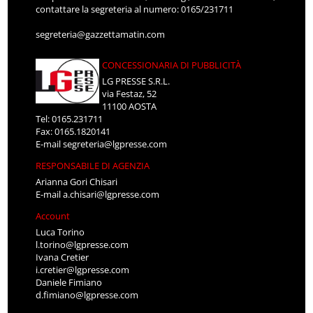
contattare la segreteria al numero: 0165/231711
segreteria@gazzettamatin.com
CONCESSIONARIA DI PUBBLICITÀ
LG PRESSE S.R.L.
via Festaz, 52
11100 AOSTA
Tel: 0165.231711
Fax: 0165.1820141
E-mail
segreteria@lgpresse.com
RESPONSABILE DI AGENZIA
Arianna Gori Chisari
E-mail
a.chisari@lgpresse.com
Account
Luca Torino
l.torino@lgpresse.com
Ivana Cretier
i.cretier@lgpresse.com
Daniele Fimiano
d.fimiano@lgpresse.com