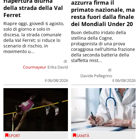
riapertura diurna
azzurra firma il
della strada della Val
primato nazionale, ma
Ferret
resta fuori dalla finale
dei Mondiali Under 20
Riapre oggi, giovedì 6 agosto,
solo di giorno e solo in
Buon debutto iridato della
discesa, la strada comunale
stellina della Cogne,
della Val Ferret; si riduce lo
protagonista di una prova
scenario di rischio, in
coraggiosa nell'ultima frazione
movimento u...
della seconda batteria della
staffetta mist...
di
Courmayeur
Erika David
di
Davide Pellegrino
il 06/08/2026
il 06/08/2026
SPORT
SANITÀ