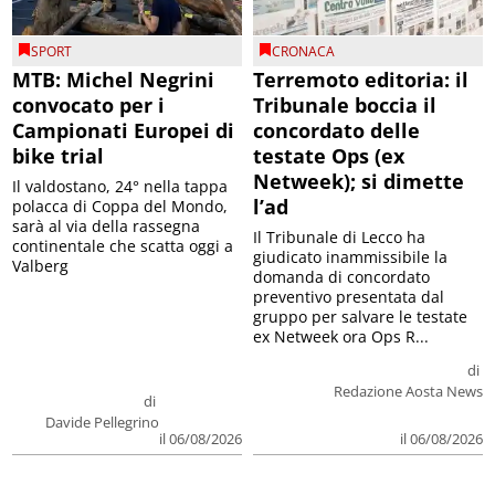
SPORT
CRONACA
MTB: Michel Negrini
Terremoto editoria: il
convocato per i
Tribunale boccia il
Campionati Europei di
concordato delle
bike trial
testate Ops (ex
Netweek); si dimette
Il valdostano, 24° nella tappa
l’ad
polacca di Coppa del Mondo,
sarà al via della rassegna
Il Tribunale di Lecco ha
continentale che scatta oggi a
giudicato inammissibile la
Valberg
domanda di concordato
preventivo presentata dal
gruppo per salvare le testate
ex Netweek ora Ops R...
di
Redazione Aosta News
di
Davide Pellegrino
il 06/08/2026
il 06/08/2026