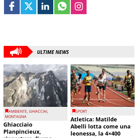
ULTIME NEWS
AMBIENTE
,
GHIACCIAI
,
SPORT
MONTAGNA
Atletica: Matilde
Ghiacciaio
Abelli lotta come una
Planpincieux,
leonessa, la 4×400