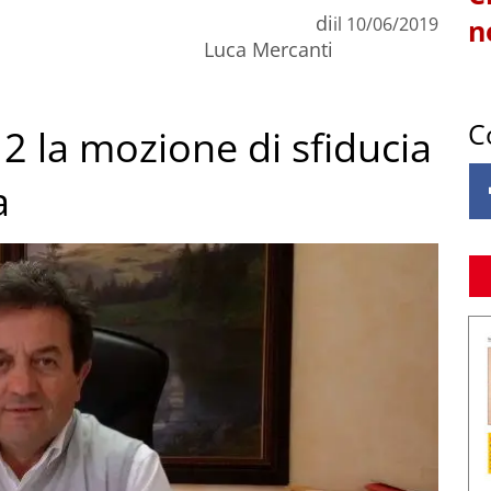
di
il
10/06/2019
n
Luca Mercanti
C
2 la mozione di sfiducia
a