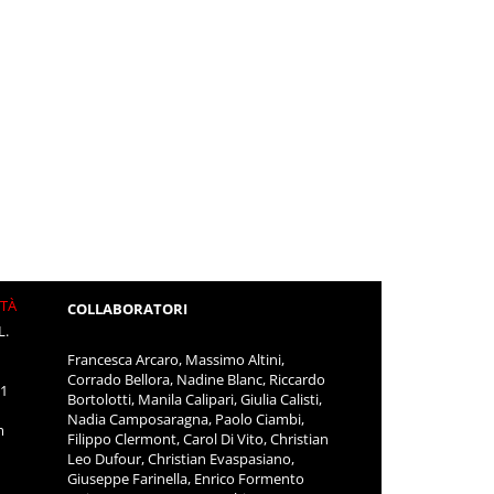
ITÀ
COLLABORATORI
L.
Francesca Arcaro, Massimo Altini,
Corrado Bellora, Nadine Blanc, Riccardo
11
Bortolotti, Manila Calipari, Giulia Calisti,
Nadia Camposaragna, Paolo Ciambi,
m
Filippo Clermont, Carol Di Vito, Christian
Leo Dufour, Christian Evaspasiano,
Giuseppe Farinella, Enrico Formento