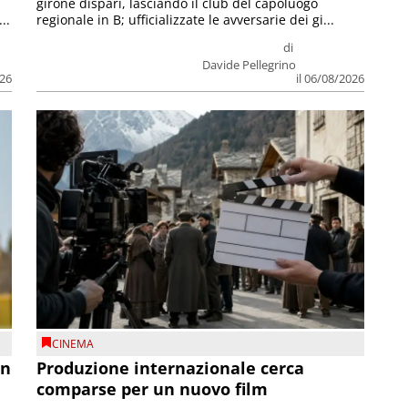
girone dispari, lasciando il club del capoluogo
..
regionale in B; ufficializzate le avversarie dei gi...
di
Davide Pellegrino
026
il 06/08/2026
CINEMA
on
Produzione internazionale cerca
comparse per un nuovo film