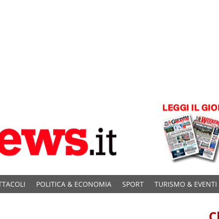
TTACOLI
POLITICA & ECONOMIA
SPORT
TURISMO & EVENTI
C