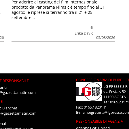
Per aderire al casting del film internazionale
prodotto da Panorama Films c'è tempo fino al 31
agosto; le riprese si terranno tra il 21 e 25
e
settembre...
di
Erika David
026
il 05/08/2026
CONCESSIONARIA DI PUBBLIC
E RESPONSABILE
LG PRESSE S.R.
anti
via Festaz, 52
i@gazzettamatin.com
11100 AOSTA
NE
Tel: 0165.2317
Fax: 0165.1820141
o Bianchet
E-mail
segreteria@lgpresse.co
t@gazzettamatin.com
RESPONSABILE DI AGENZIA
enal
Arianna Gori Chisari
gazzettamatin.com