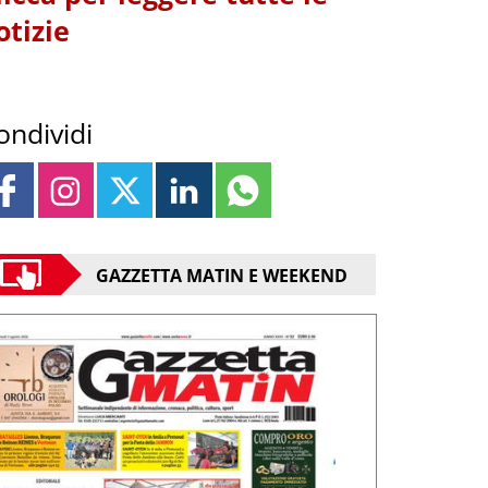
otizie
ondividi
GAZZETTA MATIN E WEEKEND