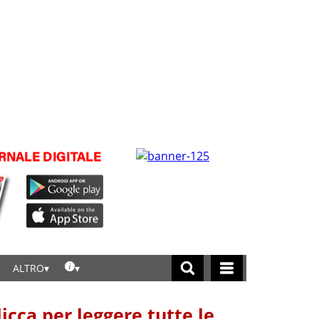
ALTRO
licca per leggere tutte le