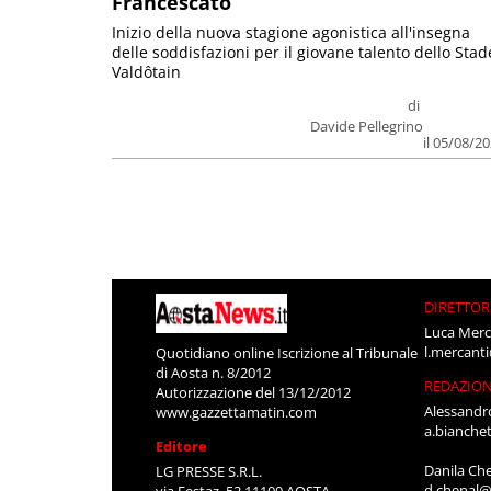
Francescato
Inizio della nuova stagione agonistica all'insegna
delle soddisfazioni per il giovane talento dello Stad
Valdôtain
di
Davide Pellegrino
il 05/08/2
DIRETTOR
Luca Merc
l.mercant
Quotidiano online Iscrizione al Tribunale
di Aosta n. 8/2012
REDAZIO
Autorizzazione del 13/12/2012
Alessandr
www.gazzettamatin.com
a.bianche
Editore
Danila Ch
LG PRESSE S.R.L.
d.chenal@