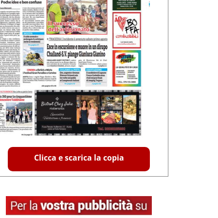
Clicca e scarica la copia