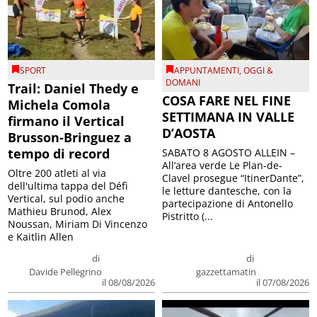
SPORT
APPUNTAMENTI
,
OGGI &
DOMANI
Trail: Daniel Thedy e
COSA FARE NEL FINE
Michela Comola
SETTIMANA IN VALLE
firmano il Vertical
D’AOSTA
Brusson-Bringuez a
tempo di record
SABATO 8 AGOSTO ALLEIN –
All’area verde Le Plan-de-
Oltre 200 atleti al via
Clavel prosegue “ItinerDante”,
dell'ultima tappa del Défì
le letture dantesche, con la
Vertical, sul podio anche
partecipazione di Antonello
Mathieu Brunod, Alex
Pistritto (...
Noussan, Miriam Di Vincenzo
e Kaitlin Allen
di
di
Davide Pellegrino
gazzettamatin
il 08/08/2026
il 07/08/2026