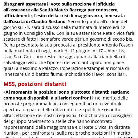
Bisognerà aspettare il voto sulla mozione di sfiducia
all’assessore alla Sanità Mauro Baccega per conoscere,
ufficialmente, l’esito della crisi di maggioranza, innescata
dall’uscita di Claudio Restano
. Secondo punto all’ordine del
giorno su 74, sarà discusso nella mattinata di mercoledì 12
giugno in Consiglio Valle. Con la sua astensione Rete civica farà
scattare di fatto il semaforo verde per un governo di scopo bis.
Rc ha presentato la sua proposta al presidente Antonio Fosson
nella mattinata di oggi, martedì 11 giugno. Ai 17 – Alpe, Uv,
Uvp, Sa e Gm – non resta che aggrapparsi alla ciambella di
salvataggio visto che l’ipotesi del voto anticipato non piace
quasi a nessuno a Palazzo. L’operazione ‘stampella’ rischia di
innescare un dibattito fiume, inchiodando i lavori consiliari.
M5S, posizioni distanti
«
Al momento le posizioni sono piuttosto distanti: restiamo
comunque disponibili a ulteriori confronti
, nel merito delle
proposte programmatiche, conseguenti ad una eventuale
apertura da parte delle differenti forze politiche rispetto
all’accettazione dei nostri requisiti». Lo dichiarano i consiglieri
del gruppo Movimento 5 stelle che hanno incontrato i
rappresentanti della maggioranza e di Rete Civica, in distinte
riunioni, per confrontarsi sulle reciproche posizioni in merito