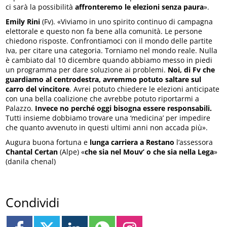
ci sarà la possibilità
affronteremo le elezioni senza paura
».
Emily Rini
(Fv). «Viviamo in uno spirito continuo di campagna
elettorale e questo non fa bene alla comunità. Le persone
chiedono risposte. Confrontiamoci con il mondo delle partite
Iva, per citare una categoria. Torniamo nel mondo reale. Nulla
è cambiato dal 10 dicembre quando abbiamo messo in piedi
un programma per dare soluzione ai problemi.
Noi, di Fv che
guardiamo al centrodestra, avremmo potuto saltare sul
carro del vincitore
. Avrei potuto chiedere le elezioni anticipate
con una bella coalizione che avrebbe potuto riportarmi a
Palazzo.
Invece no perché oggi bisogna essere responsabili.
Tutti insieme dobbiamo trovare una ‘medicina’ per impedire
che quanto avvenuto in questi ultimi anni non accada più».
Augura buona fortuna e
lunga carriera a Restano
l’assessora
Chantal Certan
(Alpe) «
che sia nel Mouv’ o che sia nella Lega
»
(danila chenal)
Condividi