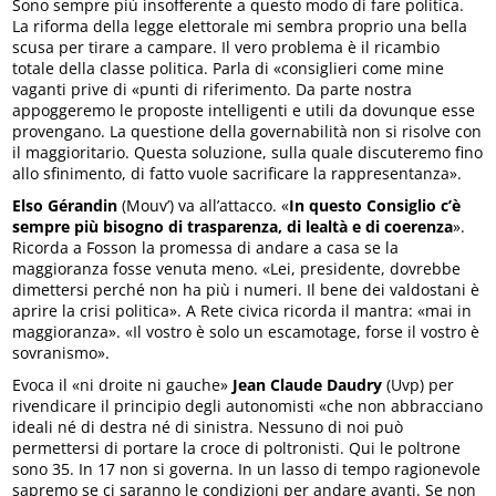
Sono sempre più insofferente a questo modo di fare politica.
La riforma della legge elettorale mi sembra proprio una bella
scusa per tirare a campare. Il vero problema è il ricambio
totale della classe politica. Parla di «consiglieri come mine
vaganti prive di «punti di riferimento. Da parte nostra
appoggeremo le proposte intelligenti e utili da dovunque esse
provengano. La questione della governabilità non si risolve con
il maggioritario. Questa soluzione, sulla quale discuteremo fino
allo sfinimento, di fatto vuole sacrificare la rappresentanza».
Elso Gérandin
(Mouv’) va all’attacco. «
In questo Consiglio c’è
sempre più bisogno di trasparenza, di lealtà e di coerenza
».
Ricorda a Fosson la promessa di andare a casa se la
maggioranza fosse venuta meno. «Lei, presidente, dovrebbe
dimettersi perché non ha più i numeri. Il bene dei valdostani è
aprire la crisi politica». A Rete civica ricorda il mantra: «mai in
maggioranza». «Il vostro è solo un escamotage, forse il vostro è
sovranismo».
Evoca il «ni droite ni gauche»
Jean Claude Daudry
(Uvp) per
rivendicare il principio degli autonomisti «che non abbracciano
ideali né di destra né di sinistra. Nessuno di noi può
permettersi di portare la croce di poltronisti. Qui le poltrone
sono 35. In 17 non si governa. In un lasso di tempo ragionevole
sapremo se ci saranno le condizioni per andare avanti. Se non