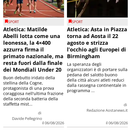
SPORT
SPORT
Atletica: Matilde
Atletica: Asta in Piazza
Abelli lotta come una
torna ad Aosta il 22
leonessa, la 4×400
agosto e strizza
azzurra firma il
l’occhio agli Europei di
primato nazionale, ma
Birmingham
resta fuori dalla finale
La speranza degli
dei Mondiali Under 20
organizzatori è di portare sulla
pedana del salotto buono
Buon debutto iridato della
della città alcuni atleti reduci
stellina della Cogne,
dalla rassegna continentale in
protagonista di una prova
programma ...
coraggiosa nell'ultima frazione
della seconda batteria della
staffetta mist...
di
Redazione Aostanews.it
di
Davide Pellegrino
il 06/08/2026
il 06/08/2026