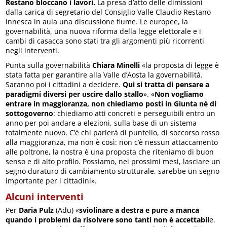
Restano bloccano i lavori.
La presa d’atto delle dimissioni
dalla carica di segretario del Consiglio Valle Claudio Restano
innesca in aula una discussione fiume. Le europee, la
governabilità, una nuova riforma della legge elettorale e i
cambi di casacca sono stati tra gli argomenti più ricorrenti
negli interventi.
Punta sulla governabilità
Chiara Minelli
«la proposta di legge è
stata fatta per garantire alla Valle d’Aosta la governabilità.
Saranno poi i cittadini a decidere.
Qui si tratta di pensare a
paradigmi diversi per uscire dallo stallo
». «
Non vogliamo
entrare in maggioranza, non chiediamo posti in Giunta né di
sottogoverno
: chiediamo atti concreti e perseguibili entro un
anno per poi andare a elezioni, sulla base di un sistema
totalmente nuovo. C’è chi parlerà di puntello, di soccorso rosso
alla maggioranza, ma non è così: non c’è nessun attaccamento
alle poltrone, la nostra è una proposta che riteniamo di buon
senso e di alto profilo. Possiamo, nei prossimi mesi, lasciare un
segno duraturo di cambiamento strutturale, sarebbe un segno
importante per i cittadini».
Alcuni interventi
Per
Daria Pulz
(Adu) «
sviolinare a destra e pure a manca
quando i problemi da risolvere sono tanti non è accettabil
e.