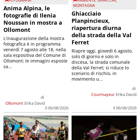
FOTOGRAFIA
AMBIENTE
,
GHIACCIAI
,
MONTAGNA
Anima Alpina, le
Ghiacciaio
fotografie di Ilenia
Planpincieux,
Noussan in mostra a
riapertura diurna
Ollomont
della strada della Val
L'inaugurazione della mostra
Ferret
fotografica è in programma
venerdì 7 agosto alle 18, nella
Riapre oggi, giovedì 6 agosto,
sala espositiva del Comune di
solo di giorno e solo in
Ollomont; le immagini esposte
discesa, la strada comunale
sa...
della Val Ferret; si riduce lo
scenario di rischio, in
movimento u...
di
Courmayeur
Erika David
di
Ollomont
Erika David
il 06/08/2026
il 06/08/2026