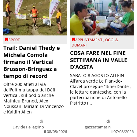
SPORT
APPUNTAMENTI
,
OGGI &
DOMANI
Trail: Daniel Thedy e
COSA FARE NEL FINE
Michela Comola
SETTIMANA IN VALLE
firmano il Vertical
D’AOSTA
Brusson-Bringuez a
tempo di record
SABATO 8 AGOSTO ALLEIN –
All’area verde Le Plan-de-
Oltre 200 atleti al via
Clavel prosegue “ItinerDante”,
dell'ultima tappa del Défì
le letture dantesche, con la
Vertical, sul podio anche
partecipazione di Antonello
Mathieu Brunod, Alex
Pistritto (...
Noussan, Miriam Di Vincenzo
e Kaitlin Allen
di
di
Davide Pellegrino
gazzettamatin
il 08/08/2026
il 07/08/2026