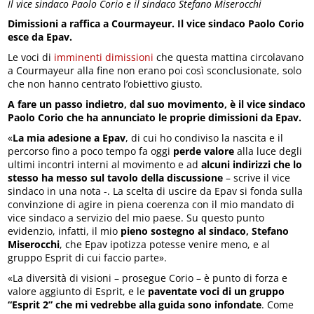
Il vice sindaco Paolo Corio e il sindaco Stefano Miserocchi
Dimissioni a raffica a Courmayeur. Il vice sindaco Paolo Corio
esce da Epav.
Le voci di
imminenti dimissioni
che questa mattina circolavano
a Courmayeur alla fine non erano poi così sconclusionate, solo
che non hanno centrato l’obiettivo giusto.
A fare un passo indietro, dal suo movimento, è il vice sindaco
Paolo Corio che ha annunciato le proprie dimissioni da Epav.
«
La mia adesione a Epav
, di cui ho condiviso la nascita e il
percorso fino a poco tempo fa oggi
perde valore
alla luce degli
ultimi incontri interni al movimento e ad
alcuni indirizzi che lo
stesso ha messo sul tavolo della discussione
– scrive il vice
sindaco in una nota -. La scelta di uscire da Epav si fonda sulla
convinzione di agire in piena coerenza con il mio mandato di
vice sindaco a servizio del mio paese. Su questo punto
evidenzio, infatti, il mio
pieno sostegno al sindaco, Stefano
Miserocchi
, che Epav ipotizza potesse venire meno, e al
gruppo Esprit di cui faccio parte».
«La diversità di visioni – prosegue Corio – è punto di forza e
valore aggiunto di Esprit, e le
paventate voci di un gruppo
“Esprit 2” che mi vedrebbe alla guida sono infondate
. Come