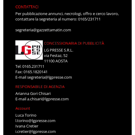
CONTATTACI
Per pubblicazione annunci, necrologi, offro e cerco lavoro,
contattare la segreteria al numero: 0165/231711
segreteria@gazzettamatin.com
CONCESSIONARIA DI PUBBLICITÀ
LG PRESSE S.R.L.
via Festaz, 52
11100 AOSTA
Tel: 0165.231711
Fax: 0165.1820141
E-mail
segreteria@lgpresse.com
RESPONSABILE DI AGENZIA
Arianna Gori Chisari
E-mail
a.chisari@lgpresse.com
Account
Luca Torino
l.torino@lgpresse.com
Ivana Cretier
i.cretier@lgpresse.com