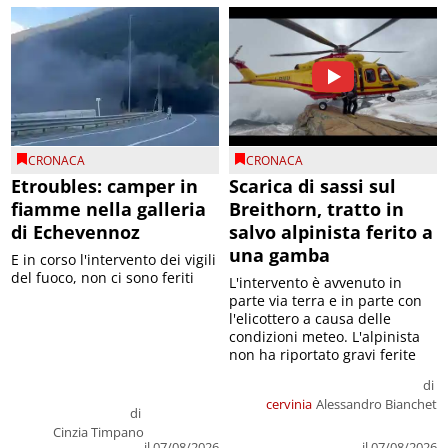
CRONACA
CRONACA
Etroubles: camper in
Scarica di sassi sul
fiamme nella galleria
Breithorn, tratto in
di Echevennoz
salvo alpinista ferito a
una gamba
E in corso l'intervento dei vigili
del fuoco, non ci sono feriti
L'intervento è avvenuto in
parte via terra e in parte con
l'elicottero a causa delle
condizioni meteo. L'alpinista
non ha riportato gravi ferite
di
cervinia
Alessandro Bianchet
di
Cinzia Timpano
il 07/08/2026
il 07/08/2026