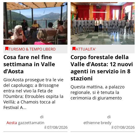
TURISMO & TEMPO LIBERO
ATTUALITA'
Cosa fare nel fine
Corpo forestale della
settimana in Valle
Valle d’Aosta: 12 nuovi
d’Aosta
agenti in servizio in 8
stazioni
GiocAosta prosegue tra le vie
del capoluogo; a Brissogne
Questa mattina, a palazzo
entra nel vivo la Feta de
regionale, si è tenuta la
l’Oumbra; Etroubles ospita la
cerimonia di giuramento
Veillà; a Chamois tocca al
Festival A...
di
di
Aosta
gazzettamatin
ethienne bredy
il 07/08/2026
il 07/08/2026