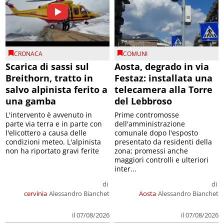
CRONACA
COMUNI
Scarica di sassi sul
Aosta, degrado in via
Breithorn, tratto in
Festaz: installata una
salvo alpinista ferito a
telecamera alla Torre
una gamba
del Lebbroso
L'intervento è avvenuto in
Prime contromosse
parte via terra e in parte con
dell'amministrazione
l'elicottero a causa delle
comunale dopo l'esposto
condizioni meteo. L'alpinista
presentato da residenti della
non ha riportato gravi ferite
zona; promessi anche
maggiori controlli e ulteriori
inter...
di
di
cervinia
Alessandro Bianchet
Aosta
Alessandro Bianchet
il 07/08/2026
il 07/08/2026