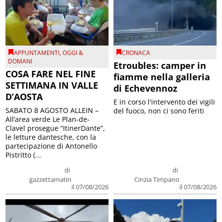
APPUNTAMENTI
,
OGGI &
CRONACA
DOMANI
Etroubles: camper in
COSA FARE NEL FINE
fiamme nella galleria
SETTIMANA IN VALLE
di Echevennoz
D’AOSTA
E in corso l'intervento dei vigili
SABATO 8 AGOSTO ALLEIN –
del fuoco, non ci sono feriti
All’area verde Le Plan-de-
Clavel prosegue “ItinerDante”,
le letture dantesche, con la
partecipazione di Antonello
Pistritto (...
di
di
gazzettamatin
Cinzia Timpano
il 07/08/2026
il 07/08/2026