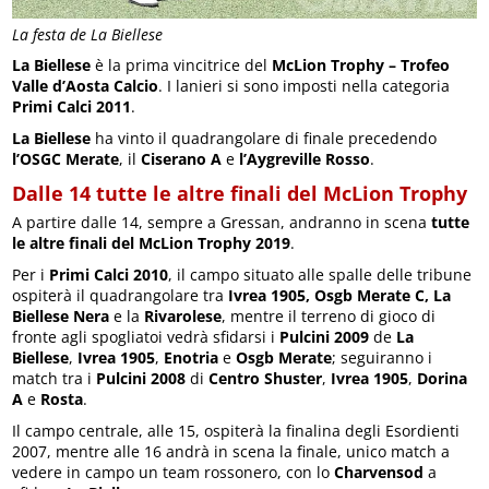
La festa de La Biellese
La Biellese
è la prima vincitrice del
McLion Trophy – Trofeo
Valle d’Aosta Calcio
. I lanieri si sono imposti nella categoria
Primi Calci 2011
.
La Biellese
ha vinto il quadrangolare di finale precedendo
l’OSGC Merate
, il
Ciserano A
e
l’Aygreville Rosso
.
Dalle 14 tutte le altre finali del McLion Trophy
A partire dalle 14, sempre a Gressan, andranno in scena
tutte
le altre finali del McLion Trophy 2019
.
Per i
Primi Calci 2010
, il campo situato alle spalle delle tribune
ospiterà il quadrangolare tra
Ivrea 1905, Osgb Merate C, La
Biellese Nera
e la
Rivarolese
, mentre il terreno di gioco di
fronte agli spogliatoi vedrà sfidarsi i
Pulcini 2009
de
La
Biellese
,
Ivrea 1905
,
Enotria
e
Osgb Merate
; seguiranno i
match tra i
Pulcini 2008
di
Centro Shuster
,
Ivrea 1905
,
Dorina
A
e
Rosta
.
Il campo centrale, alle 15, ospiterà la finalina degli Esordienti
2007, mentre alle 16 andrà in scena la finale, unico match a
vedere in campo un team rossonero, con lo
Charvensod
a