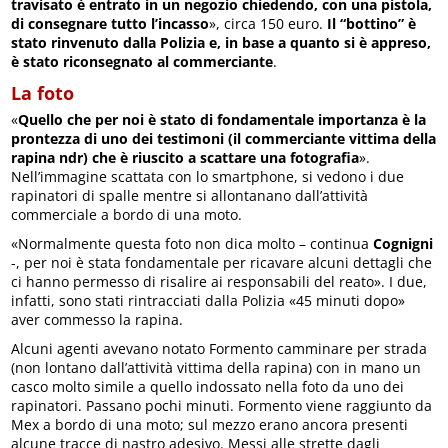
travisato è entrato in un negozio chiedendo, con una pistola,
di consegnare tutto l’incasso
», circa 150 euro.
Il “bottino” è
stato rinvenuto dalla Polizia e, in base a quanto si è appreso,
è stato riconsegnato al commerciante
.
La foto
«
Quello che per noi è stato di fondamentale importanza è la
prontezza di uno dei testimoni (il commerciante vittima della
rapina ndr) che è riuscito a scattare una fotografia
».
Nell’immagine scattata con lo smartphone, si vedono i due
rapinatori di spalle mentre si allontanano dall’attività
commerciale a bordo di una moto.
«Normalmente questa foto non dica molto – continua
Cognigni
-, per noi è stata fondamentale per ricavare alcuni dettagli che
ci hanno permesso di risalire ai responsabili del reato». I due,
infatti, sono stati rintracciati dalla Polizia «45 minuti dopo»
aver commesso la rapina.
Alcuni agenti avevano notato Formento camminare per strada
(non lontano dall’attività vittima della rapina) con in mano un
casco molto simile a quello indossato nella foto da uno dei
rapinatori. Passano pochi minuti. Formento viene raggiunto da
Mex a bordo di una moto; sul mezzo erano ancora presenti
alcune tracce di nastro adesivo. Messi alle strette dagli