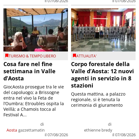
il 07/08/2026
il 07/08/2026
TURISMO & TEMPO LIBERO
ATTUALITA'
Cosa fare nel fine
Corpo forestale della
settimana in Valle
Valle d’Aosta: 12 nuovi
d’Aosta
agenti in servizio in 8
stazioni
GiocAosta prosegue tra le vie
del capoluogo; a Brissogne
Questa mattina, a palazzo
entra nel vivo la Feta de
regionale, si è tenuta la
l’Oumbra; Etroubles ospita la
cerimonia di giuramento
Veillà; a Chamois tocca al
Festival A...
di
di
Aosta
gazzettamatin
ethienne bredy
il 07/08/2026
il 07/08/2026