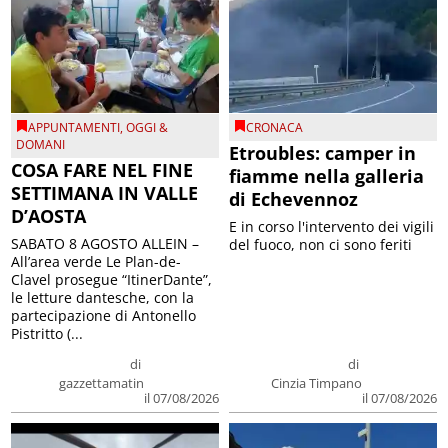
APPUNTAMENTI
,
OGGI &
CRONACA
DOMANI
Etroubles: camper in
COSA FARE NEL FINE
fiamme nella galleria
SETTIMANA IN VALLE
di Echevennoz
D’AOSTA
E in corso l'intervento dei vigili
SABATO 8 AGOSTO ALLEIN –
del fuoco, non ci sono feriti
All’area verde Le Plan-de-
Clavel prosegue “ItinerDante”,
le letture dantesche, con la
partecipazione di Antonello
Pistritto (...
di
di
gazzettamatin
Cinzia Timpano
il 07/08/2026
il 07/08/2026