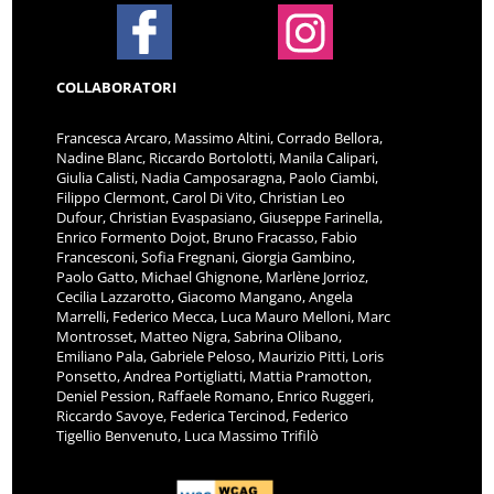
COLLABORATORI
Francesca Arcaro, Massimo Altini, Corrado Bellora,
Nadine Blanc, Riccardo Bortolotti, Manila Calipari,
Giulia Calisti, Nadia Camposaragna, Paolo Ciambi,
Filippo Clermont, Carol Di Vito, Christian Leo
Dufour, Christian Evaspasiano, Giuseppe Farinella,
Enrico Formento Dojot, Bruno Fracasso, Fabio
Francesconi, Sofia Fregnani, Giorgia Gambino,
Paolo Gatto, Michael Ghignone, Marlène Jorrioz,
Cecilia Lazzarotto, Giacomo Mangano, Angela
Marrelli, Federico Mecca, Luca Mauro Melloni, Marc
Montrosset, Matteo Nigra, Sabrina Olibano,
Emiliano Pala, Gabriele Peloso, Maurizio Pitti, Loris
Ponsetto, Andrea Portigliatti, Mattia Pramotton,
Deniel Pession, Raffaele Romano, Enrico Ruggeri,
Riccardo Savoye, Federica Tercinod, Federico
Tigellio Benvenuto, Luca Massimo Trifilò