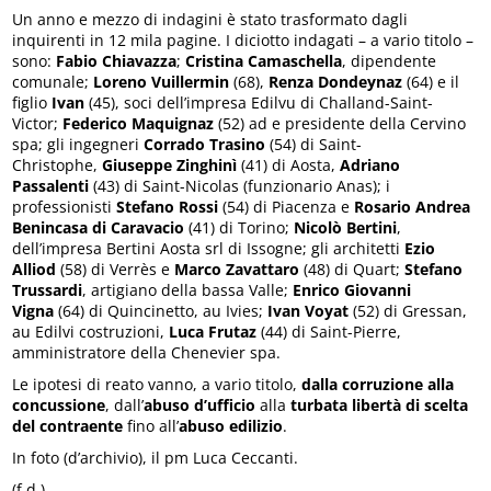
Un anno e mezzo di indagini è stato trasformato dagli
inquirenti in 12 mila pagine. I diciotto indagati – a vario titolo –
sono:
Fabio Chiavazza
;
Cristina Camaschella
, dipendente
comunale;
Loreno Vuillermin
(68),
Renza Dondeynaz
(64) e il
figlio
Ivan
(45), soci dell’impresa Edilvu di Challand-Saint-
Victor;
Federico Maquignaz
(52) ad e presidente della Cervino
spa; gli ingegneri
Corrado Trasino
(54) di Saint-
Christophe,
Giuseppe Zinghinì
(41) di Aosta,
Adriano
Passalenti
(43) di Saint-Nicolas (funzionario Anas); i
professionisti
Stefano Rossi
(54) di Piacenza e
Rosario Andrea
Benincasa di Caravacio
(41) di Torino;
Nicolò Bertini
,
dell’impresa Bertini Aosta srl di Issogne; gli architetti
Ezio
Alliod
(58) di Verrès e
Marco Zavattaro
(48) di Quart;
Stefano
Trussardi
, artigiano della bassa Valle;
Enrico Giovanni
Vigna
(64) di Quincinetto, au Ivies;
Ivan Voyat
(52) di Gressan,
au Edilvi costruzioni,
Luca Frutaz
(44) di Saint-Pierre,
amministratore della Chenevier spa.
Le ipotesi di reato vanno, a vario titolo,
dalla corruzione alla
concussione
, dall’
abuso d’ufficio
alla
turbata libertà di scelta
del contraente
fino all’
abuso edilizio
.
In foto (d’archivio), il pm Luca Ceccanti.
(f.d.)