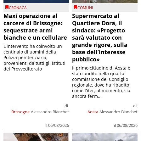
CRONACA
COMUNI
Maxi operazione al
Supermercato al
carcere di Brissogne:
Quartiere Dora, il
sequestrate armi
sindaco: «Progetto
bianche e un cellulare
sarà valutato con
grande rigore, sulla
L'intervento ha coinvolto un
base dell’interesse
centinaio di uomini della
Polizia penitenziaria,
pubblico»
provenienti da tutti gli istituti
Il primo cittadino di Aosta è
del Provveditorato
stato audito nella quarta
commissione del Consiglio
regionale, dove ha ribadito
come l'iter, al momento, sia
ancora ferm...
di
di
Brissogne
Alessandro Bianchet
Aosta
Alessandro Bianchet
il 06/08/2026
il 06/08/2026