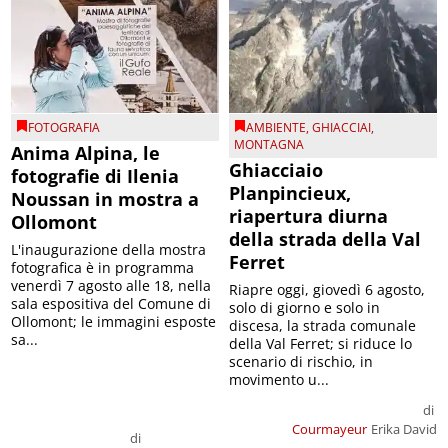
FOTOGRAFIA
AMBIENTE
,
GHIACCIAI
,
MONTAGNA
Anima Alpina, le
Ghiacciaio
fotografie di Ilenia
Planpincieux,
Noussan in mostra a
riapertura diurna
Ollomont
della strada della Val
L'inaugurazione della mostra
Ferret
fotografica è in programma
venerdì 7 agosto alle 18, nella
Riapre oggi, giovedì 6 agosto,
sala espositiva del Comune di
solo di giorno e solo in
Ollomont; le immagini esposte
discesa, la strada comunale
sa...
della Val Ferret; si riduce lo
scenario di rischio, in
movimento u...
di
Courmayeur
Erika David
di