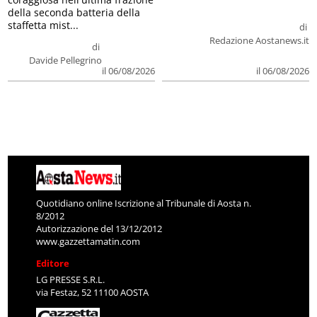
della seconda batteria della
staffetta mist...
di
Redazione Aostanews.it
di
Davide Pellegrino
il 06/08/2026
il 06/08/2026
Quotidiano online Iscrizione al Tribunale di Aosta n.
8/2012
Autorizzazione del 13/12/2012
www.gazzettamatin.com
Editore
LG PRESSE S.R.L.
via Festaz, 52 11100 AOSTA