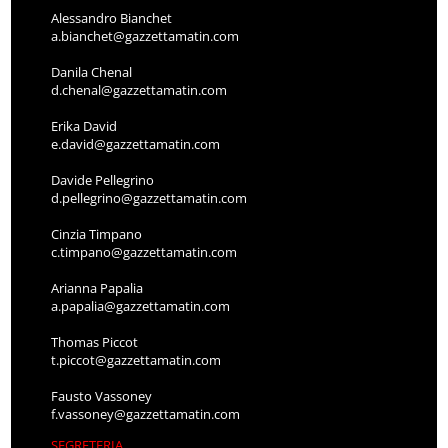
Alessandro Bianchet
a.bianchet@gazzettamatin.com
Danila Chenal
d.chenal@gazzettamatin.com
Erika David
e.david@gazzettamatin.com
Davide Pellegrino
d.pellegrino@gazzettamatin.com
Cinzia Timpano
c.timpano@gazzettamatin.com
Arianna Papalia
a.papalia@gazzettamatin.com
Thomas Piccot
t.piccot@gazzettamatin.com
Fausto Vassoney
f.vassoney@gazzettamatin.com
SEGRETERIA