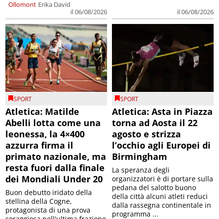
Ollomont
Erika David
il 06/08/2026
il 06/08/2026
SPORT
SPORT
Atletica: Matilde
Atletica: Asta in Piazza
Abelli lotta come una
torna ad Aosta il 22
leonessa, la 4×400
agosto e strizza
azzurra firma il
l’occhio agli Europei di
primato nazionale, ma
Birmingham
resta fuori dalla finale
La speranza degli
dei Mondiali Under 20
organizzatori è di portare sulla
pedana del salotto buono
Buon debutto iridato della
della città alcuni atleti reduci
stellina della Cogne,
dalla rassegna continentale in
protagonista di una prova
programma ...
coraggiosa nell'ultima frazione