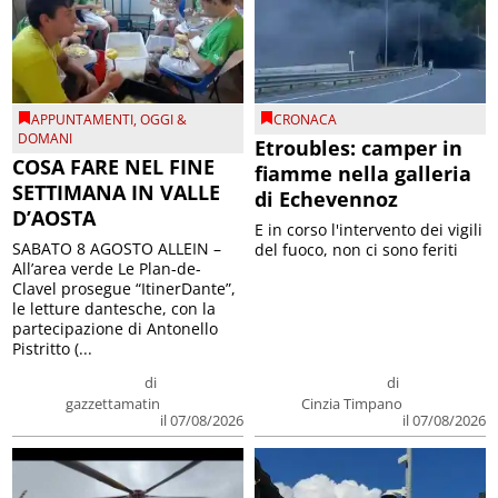
APPUNTAMENTI
,
OGGI &
CRONACA
DOMANI
Etroubles: camper in
COSA FARE NEL FINE
fiamme nella galleria
SETTIMANA IN VALLE
di Echevennoz
D’AOSTA
E in corso l'intervento dei vigili
SABATO 8 AGOSTO ALLEIN –
del fuoco, non ci sono feriti
All’area verde Le Plan-de-
Clavel prosegue “ItinerDante”,
le letture dantesche, con la
partecipazione di Antonello
Pistritto (...
di
di
gazzettamatin
Cinzia Timpano
il 07/08/2026
il 07/08/2026