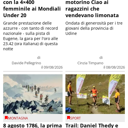
con la 4×400
motorino Ciao ai
femminile ai Mondiali
ragazzini che
Under 20
vendevano limonata
Grande prestazione delle
Ondata di generosità per i tre
azzurre - con tanto di record
giovani della provincia di
nazionale - sulla pista di
Udine
Eugene, la gara per l'oro alle
23.42 (ora italiana) di questa
notte
di
di
Davide Pellegrino
Cinzia Timpano
il 09/08/2026
il 08/08/2026
MONTAGNA
SPORT
8 agosto 1786, la prima
Trail: Daniel Thedy e