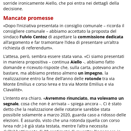
sorride ironicamente Aiello, che poi entra nei dettagli della
decisione.
Mancate promesse
«Dopo l’iniziativa presentata in consiglio comunale – ricorda il
consigliere comunale – abbiamo accettato la proposta del
sindaco
Fulvio Centoz
di aspettare la
commissione dedicata
all’argomento e far tramontare l’idea di presentare un’altra
richiesta di referendum».
L’attesa, però, sembra essere stata vana. «Ci siamo presentati
in maniera propositiva – continua
Aiello
-, abbiamo fatto
domande e ricevuto risposte che, sulla carta, potevano anche
bastare, ma abbiamo preteso almeno
un impegno
, la
realizzazione entro la fine dell’anno delle
rotonde
tra via
Monte Emilius e corso Ivrea e tra via Monte Emilius e via
Clavalité».
L’intento era chiaro. «
Avremmo rinunciato, ma volevamo un
segnale
, cosa che non è arrivata – spiega ancora -. Ci è stato
detto che la realizzazione delle rotatorie sarebbe stata
possibile solamente a marzo 2020, guarda caso a ridosso delle
elezioni. È assurdo, visto che una rotonda (quella con corso
Ivrea ndr.) è già stata testata, mentre l’altra necessita