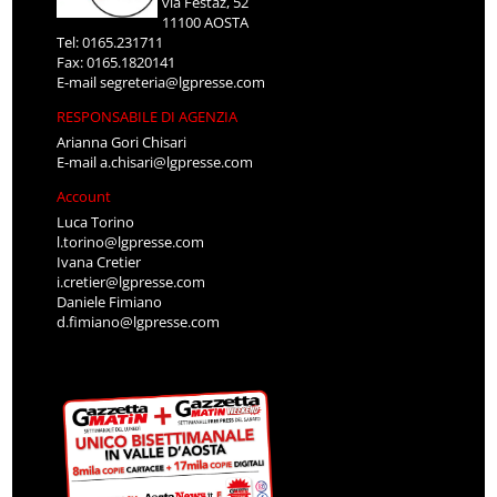
via Festaz, 52
11100 AOSTA
Tel: 0165.231711
Fax: 0165.1820141
E-mail
segreteria@lgpresse.com
RESPONSABILE DI AGENZIA
Arianna Gori Chisari
E-mail
a.chisari@lgpresse.com
Account
Luca Torino
l.torino@lgpresse.com
Ivana Cretier
i.cretier@lgpresse.com
Daniele Fimiano
d.fimiano@lgpresse.com