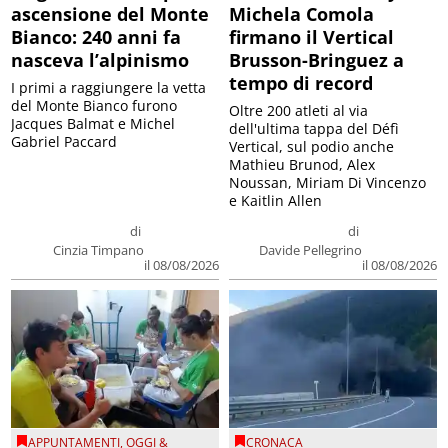
ascensione del Monte
Michela Comola
Bianco: 240 anni fa
firmano il Vertical
nasceva l’alpinismo
Brusson-Bringuez a
tempo di record
I primi a raggiungere la vetta
del Monte Bianco furono
Oltre 200 atleti al via
Jacques Balmat e Michel
dell'ultima tappa del Défì
Gabriel Paccard
Vertical, sul podio anche
Mathieu Brunod, Alex
Noussan, Miriam Di Vincenzo
e Kaitlin Allen
di
di
Cinzia Timpano
Davide Pellegrino
il 08/08/2026
il 08/08/2026
APPUNTAMENTI
,
OGGI &
CRONACA