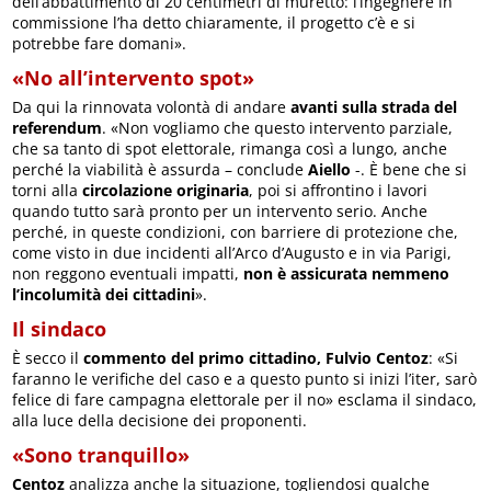
dell’abbattimento di 20 centimetri di muretto: l’ingegnere in
commissione l’ha detto chiaramente, il progetto c’è e si
potrebbe fare domani».
«No all’intervento spot»
Da qui la rinnovata volontà di andare
avanti sulla strada del
referendum
. «Non vogliamo che questo intervento parziale,
che sa tanto di spot elettorale, rimanga così a lungo, anche
perché la viabilità è assurda – conclude
Aiello
-. È bene che si
torni alla
circolazione originaria
, poi si affrontino i lavori
quando tutto sarà pronto per un intervento serio. Anche
perché, in queste condizioni, con barriere di protezione che,
come visto in due incidenti all’Arco d’Augusto e in via Parigi,
non reggono eventuali impatti,
non è assicurata nemmeno
l’incolumità dei cittadini
».
Il sindaco
È secco il
commento del primo cittadino, Fulvio Centoz
: «Si
faranno le verifiche del caso e a questo punto si inizi l’iter, sarò
felice di fare campagna elettorale per il no» esclama il sindaco,
alla luce della decisione dei proponenti.
«Sono tranquillo»
Centoz
analizza anche la situazione, togliendosi qualche