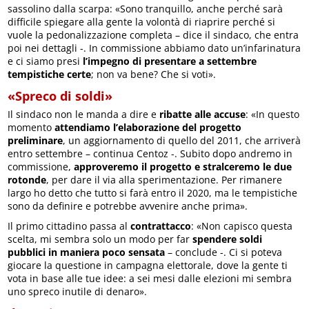
sassolino dalla scarpa: «Sono tranquillo, anche perché sarà
difficile spiegare alla gente la volontà di riaprire perché si
vuole la pedonalizzazione completa – dice il sindaco, che entra
poi nei dettagli -. In commissione abbiamo dato un’infarinatura
e ci siamo presi
l’impegno di presentare a settembre
tempistiche certe
; non va bene? Che si voti».
«Spreco di soldi»
Il sindaco non le manda a dire e
ribatte alle accuse
: «In questo
momento
attendiamo l’elaborazione del progetto
preliminare
, un aggiornamento di quello del 2011, che arriverà
entro settembre – continua Centoz -. Subito dopo andremo in
commissione,
approveremo il progetto e stralceremo le due
rotonde
, per dare il via alla sperimentazione. Per rimanere
largo ho detto che tutto si farà entro il 2020, ma le tempistiche
sono da definire e potrebbe avvenire anche prima».
Il primo cittadino passa al
contrattacco
: «Non capisco questa
scelta, mi sembra solo un modo per far
spendere soldi
pubblici in maniera poco sensata
– conclude -. Ci si poteva
giocare la questione in campagna elettorale, dove la gente ti
vota in base alle tue idee: a sei mesi dalle elezioni mi sembra
uno spreco inutile di denaro».