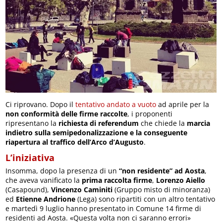
Ci riprovano. Dopo il
tentativo andato a vuoto
ad aprile per la
non conformità delle firme raccolte
, i proponenti
ripresentano la
richiesta di referendum
che chiede la
marcia
indietro sulla semipedonalizzazione e la conseguente
riapertura al traffico dell’Arco d’Augusto
.
L’iniziativa
Insomma, dopo la presenza di un
“non residente” ad Aosta
,
che aveva vanificato la
prima raccolta firme
,
Lorenzo Aiello
(Casapound),
Vincenzo Caminiti
(Gruppo misto di minoranza)
ed
Etienne Andrione
(Lega) sono ripartiti con un altro tentativo
e martedì 9 luglio hanno presentato in Comune 14 firme di
residenti ad Aosta. «Questa volta non ci saranno errori»