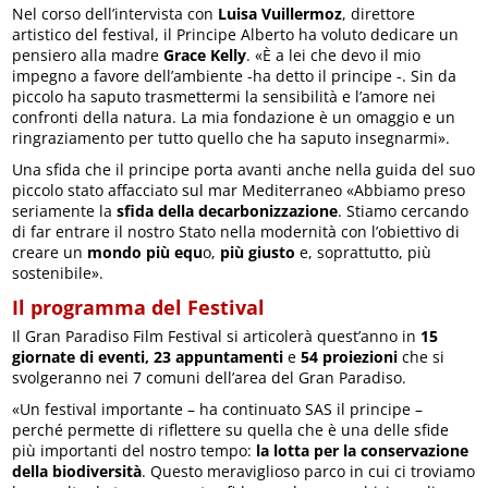
Nel corso dell’intervista con
Luisa Vuillermoz
, direttore
artistico del festival, il Principe Alberto ha voluto dedicare un
pensiero alla madre
Grace Kelly
. «È a lei che devo il mio
impegno a favore dell’ambiente -ha detto il principe -. Sin da
piccolo ha saputo trasmettermi la sensibilità e l’amore nei
confronti della natura. La mia fondazione è un omaggio e un
ringraziamento per tutto quello che ha saputo insegnarmi».
Una sfida che il principe porta avanti anche nella guida del suo
piccolo stato affacciato sul mar Mediterraneo «Abbiamo preso
seriamente la
sfida della decarbonizzazione
. Stiamo cercando
di far entrare il nostro Stato nella modernità con l’obiettivo di
creare un
mondo più equ
o,
più giusto
e, soprattutto, più
sostenibile».
Il programma del Festival
Il Gran Paradiso Film Festival si articolerà quest’anno in
15
giornate di eventi,
23 appuntamenti
e
54 proiezioni
che si
svolgeranno nei 7 comuni dell’area del Gran Paradiso.
«Un festival importante – ha continuato SAS il principe –
perché permette di riflettere su quella che è una delle sfide
più importanti del nostro tempo:
la lotta per la conservazione
della biodiversità
. Questo meraviglioso parco in cui ci troviamo