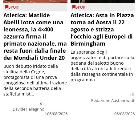
SPORT
SPORT
Atletica: Matilde
Atletica: Asta in Piazza
Abelli lotta come una
torna ad Aosta il 22
leonessa, la 4×400
agosto e strizza
azzurra firma il
l’occhio agli Europei di
primato nazionale, ma
Birmingham
resta fuori dalla finale
La speranza degli
dei Mondiali Under 20
organizzatori è di portare sulla
pedana del salotto buono
Buon debutto iridato della
della città alcuni atleti reduci
stellina della Cogne,
dalla rassegna continentale in
protagonista di una prova
programma ...
coraggiosa nell'ultima frazione
della seconda batteria della
staffetta mist...
di
Redazione Aostanews.it
di
Davide Pellegrino
il 06/08/2026
il 06/08/2026