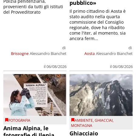
Polizia penitenziaria,
pubblico»
provenienti da tutti gli istituti
Il primo cittadino di Aosta è
del Provveditorato
stato audito nella quarta
commissione del Consiglio
regionale, dove ha ribadito
come l'iter, al momento, sia
ancora ferm...
di
di
Brissogne
Alessandro Bianchet
Aosta
Alessandro Bianchet
il 06/08/2026
il 06/08/2026
FOTOGRAFIA
AMBIENTE
,
GHIACCIAI
,
MONTAGNA
Anima Alpina, le
Ghiacciaio
fotografie di Ilenia