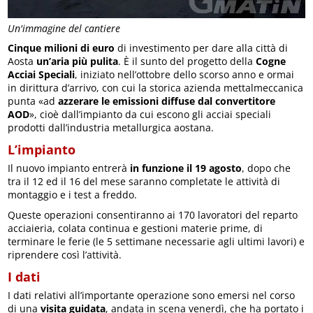
Un'immagine del cantiere
Cinque milioni di euro
di investimento per dare alla città di
Aosta
un’aria più pulita
. È il sunto del progetto della
Cogne
Acciai Speciali
, iniziato nell’ottobre dello scorso anno e ormai
in dirittura d’arrivo, con cui la storica azienda mettalmeccanica
punta «ad
azzerare le emissioni diffuse dal convertitore
AOD
», cioè dall’impianto da cui escono gli acciai speciali
prodotti dall’industria metallurgica aostana.
L’impianto
Il nuovo impianto entrerà
in funzione il 19 agosto
, dopo che
tra il 12 ed il 16 del mese saranno completate le attività di
montaggio e i test a freddo.
Queste operazioni consentiranno ai 170 lavoratori del reparto
acciaieria, colata continua e gestioni materie prime, di
terminare le ferie (le 5 settimane necessarie agli ultimi lavori) e
riprendere così l’attività.
I dati
I dati relativi all’importante operazione sono emersi nel corso
di una
visita guidata
, andata in scena venerdì, che ha portato i