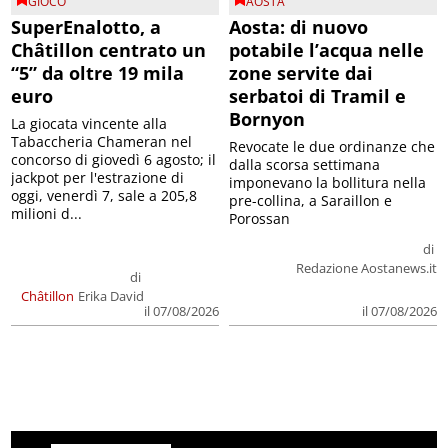
GIOCO
AOSTA
SuperEnalotto, a
Aosta: di nuovo
Châtillon centrato un
potabile l’acqua nelle
“5” da oltre 19 mila
zone servite dai
euro
serbatoi di Tramil e
Bornyon
La giocata vincente alla
Tabaccheria Chameran nel
Revocate le due ordinanze che
concorso di giovedì 6 agosto; il
dalla scorsa settimana
jackpot per l'estrazione di
imponevano la bollitura nella
oggi, venerdì 7, sale a 205,8
pre-collina, a Saraillon e
milioni d...
Porossan
di
Redazione Aostanews.it
di
Châtillon
Erika David
il 07/08/2026
il 07/08/2026