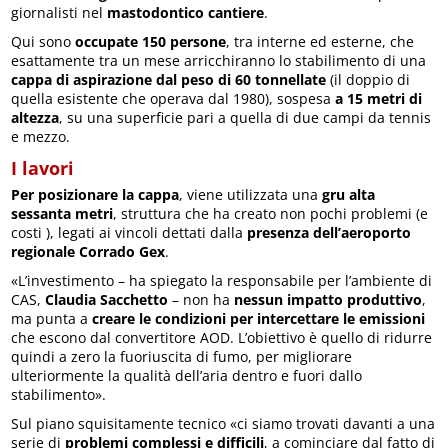
giornalisti nel
mastodontico cantiere
.
Qui sono
occupate 150 persone
, tra interne ed esterne, che
esattamente tra un mese arricchiranno lo stabilimento di una
cappa di aspirazione dal peso di 60 tonnellate
(il doppio di
quella esistente che operava dal 1980), sospesa
a 15 metri di
altezza
, su una superficie pari a quella di due campi da tennis
e mezzo.
I lavori
Per posizionare la cappa
, viene utilizzata una
gru alta
sessanta metri
, struttura che ha creato non pochi problemi (e
costi ), legati ai vincoli dettati dalla
presenza dell’aeroporto
regionale Corrado Gex
.
«L’investimento – ha spiegato la responsabile per l’ambiente di
CAS,
Claudia Sacchetto
– non ha
nessun impatto produttivo
,
ma punta a
creare le condizioni per intercettare le emissioni
che escono dal convertitore AOD. L’obiettivo è quello di ridurre
quindi a zero la fuoriuscita di fumo, per migliorare
ulteriormente la qualità dell’aria dentro e fuori dallo
stabilimento».
Sul piano squisitamente tecnico «ci siamo trovati davanti a una
serie di
problemi complessi e difficili
, a cominciare dal fatto di