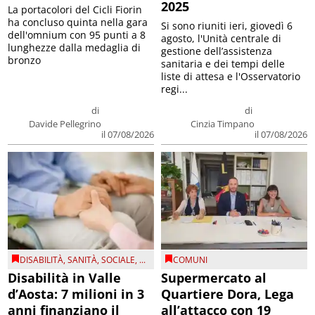
2025
La portacolori del Cicli Fiorin
ha concluso quinta nella gara
Si sono riuniti ieri, giovedì 6
dell'omnium con 95 punti a 8
agosto, l'Unità centrale di
lunghezze dalla medaglia di
gestione dell’assistenza
bronzo
sanitaria e dei tempi delle
liste di attesa e l'Osservatorio
regi...
di
di
Davide Pellegrino
Cinzia Timpano
il 07/08/2026
il 07/08/2026
DISABILITÀ
,
SANITÀ
,
SOCIALE
, ...
COMUNI
Disabilità in Valle
Supermercato al
d’Aosta: 7 milioni in 3
Quartiere Dora, Lega
anni finanziano il
all’attacco con 19