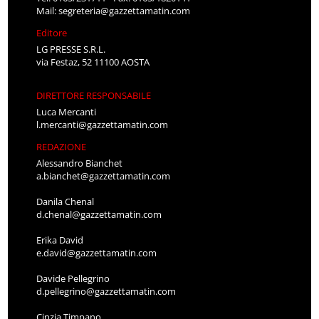
Mail:
segreteria@gazzettamatin.com
Editore
LG PRESSE S.R.L.
via Festaz, 52 11100 AOSTA
DIRETTORE RESPONSABILE
Luca Mercanti
l.mercanti@gazzettamatin.com
REDAZIONE
Alessandro Bianchet
a.bianchet@gazzettamatin.com
Danila Chenal
d.chenal@gazzettamatin.com
Erika David
e.david@gazzettamatin.com
Davide Pellegrino
d.pellegrino@gazzettamatin.com
Cinzia Timpano