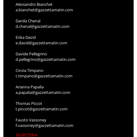
Alessandro Bianchet
a.bianchet@gazzettamatin.com
Danila Chenal
d.chenal@gazzettamatin.com
Erika David
e.david@gazzettamatin.com
Davide Pellegrino
d.pellegrino@gazzettamatin.com
Cinzia Timpano
c.timpano@gazzettamatin.com
Arianna Papalia
a.papalia@gazzettamatin.com
Thomas Piccot
t.piccot@gazzettamatin.com
Fausto Vassoney
f.vassoney@gazzettamatin.com
SEGRETERIA