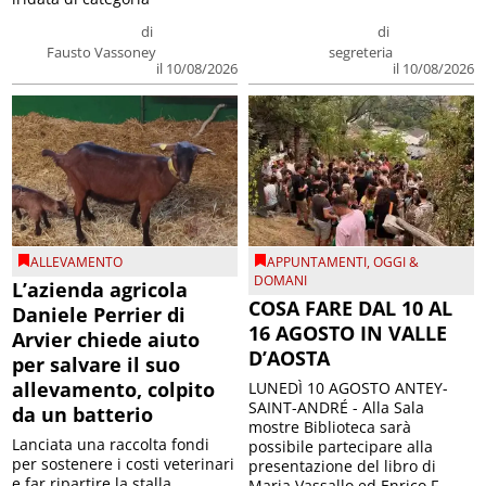
di
di
Fausto Vassoney
segreteria
il 10/08/2026
il 10/08/2026
ALLEVAMENTO
APPUNTAMENTI
,
OGGI &
DOMANI
L’azienda agricola
COSA FARE DAL 10 AL
Daniele Perrier di
16 AGOSTO IN VALLE
Arvier chiede aiuto
D’AOSTA
per salvare il suo
allevamento, colpito
LUNEDÌ 10 AGOSTO ANTEY-
SAINT-ANDRÉ - Alla Sala
da un batterio
mostre Biblioteca sarà
Lanciata una raccolta fondi
possibile partecipare alla
per sostenere i costi veterinari
presentazione del libro di
e far ripartire la stalla
Maria Vassallo ed Enrico F...