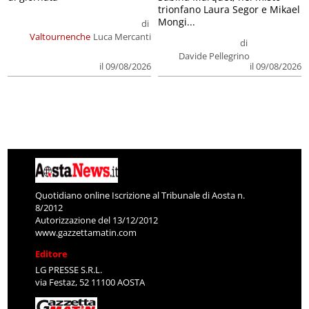
trionfano Laura Segor e Mikael
Mongi...
di
Valtournenche
Luca Mercanti
di
Davide Pellegrino
il 09/08/2026
il 09/08/2026
Quotidiano online Iscrizione al Tribunale di Aosta n.
8/2012
Autorizzazione del 13/12/2012
www.gazzettamatin.com
Editore
LG PRESSE S.R.L.
via Festaz, 52 11100 AOSTA