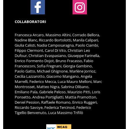
COLLABORATORI
Francesca Arcaro, Massimo Altini, Corrado Bellora,
Nadine Blanc, Riccardo Bortolotti, Manila Calipari,
Giulia Calisti, Nadia Camposaragna, Paolo Ciambi,
Filippo Clermont, Carol Di Vito, Christian Leo
Dufour, Christian Evaspasiano, Giuseppe Farinella,
Enrico Formento Dojot, Bruno Fracasso, Fabio
Francesconi, Sofia Fregnani, Giorgia Gambino,
Paolo Gatto, Michael Ghignone, Marlène Jorrioz,
Cecilia Lazzarotto, Giacomo Mangano, Angela
Marrelli, Federico Mecca, Luca Mauro Melloni, Marc
Montrosset, Matteo Nigra, Sabrina Olibano,
Emiliano Pala, Gabriele Peloso, Maurizio Pitti, Loris
Ponsetto, Andrea Portigliatti, Mattia Pramotton,
Deniel Pession, Raffaele Romano, Enrico Ruggeri,
Riccardo Savoye, Federica Tercinod, Federico
Tigellio Benvenuto, Luca Massimo Trifilò