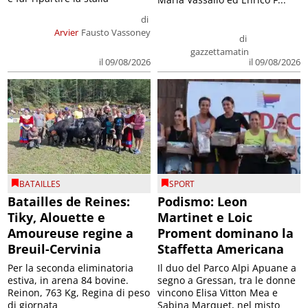
di
Arvier
Fausto Vassoney
di
gazzettamatin
il 09/08/2026
il 09/08/2026
BATAILLES
SPORT
Batailles de Reines:
Podismo: Leon
Tiky, Alouette e
Martinet e Loic
Amoureuse regine a
Proment dominano la
Breuil-Cervinia
Staffetta Americana
Per la seconda eliminatoria
Il duo del Parco Alpi Apuane a
estiva, in arena 84 bovine.
segno a Gressan, tra le donne
Reinon, 763 Kg, Regina di peso
vincono Elisa Vitton Mea e
di giornata
Sabina Marquet, nel misto