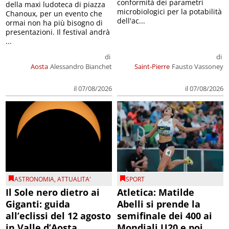
conformità dei parametri
della maxi ludoteca di piazza
microbiologici per la potabilità
Chanoux, per un evento che
dell'ac...
ormai non ha più bisogno di
presentazioni. Il festival andrà
...
di
di
Aosta
Alessandro Bianchet
Saint-Pierre
Fausto Vassoney
il 07/08/2026
il 07/08/2026
ASTRONOMIA
,
ATTUALITA'
SPORT
Il Sole nero dietro ai
Atletica: Matilde
Giganti: guida
Abelli si prende la
all’eclissi del 12 agosto
semifinale dei 400 ai
in Valle d’Aosta
Mondiali U20 e poi