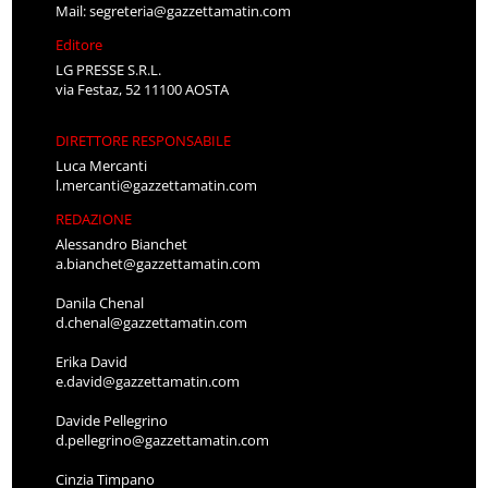
Mail:
segreteria@gazzettamatin.com
Editore
LG PRESSE S.R.L.
via Festaz, 52 11100 AOSTA
DIRETTORE RESPONSABILE
Luca Mercanti
l.mercanti@gazzettamatin.com
REDAZIONE
Alessandro Bianchet
a.bianchet@gazzettamatin.com
Danila Chenal
d.chenal@gazzettamatin.com
Erika David
e.david@gazzettamatin.com
Davide Pellegrino
d.pellegrino@gazzettamatin.com
Cinzia Timpano