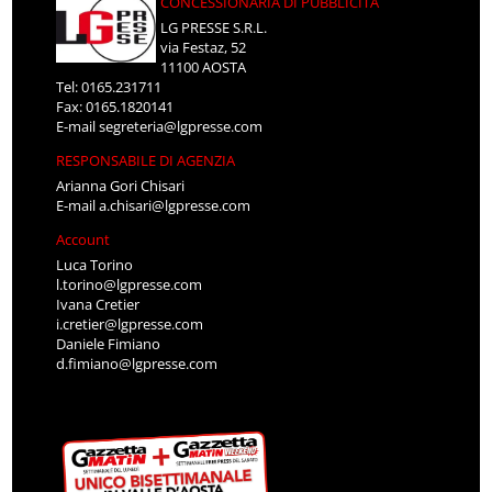
CONCESSIONARIA DI PUBBLICITÀ
LG PRESSE S.R.L.
via Festaz, 52
11100 AOSTA
Tel: 0165.231711
Fax: 0165.1820141
E-mail
segreteria@lgpresse.com
RESPONSABILE DI AGENZIA
Arianna Gori Chisari
E-mail
a.chisari@lgpresse.com
Account
Luca Torino
l.torino@lgpresse.com
Ivana Cretier
i.cretier@lgpresse.com
Daniele Fimiano
d.fimiano@lgpresse.com