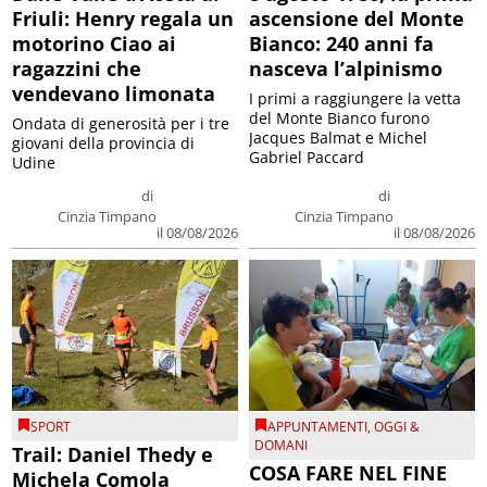
Friuli: Henry regala un
ascensione del Monte
motorino Ciao ai
Bianco: 240 anni fa
ragazzini che
nasceva l’alpinismo
vendevano limonata
I primi a raggiungere la vetta
del Monte Bianco furono
Ondata di generosità per i tre
Jacques Balmat e Michel
giovani della provincia di
Gabriel Paccard
Udine
di
di
Cinzia Timpano
Cinzia Timpano
il 08/08/2026
il 08/08/2026
SPORT
APPUNTAMENTI
,
OGGI &
DOMANI
Trail: Daniel Thedy e
COSA FARE NEL FINE
Michela Comola