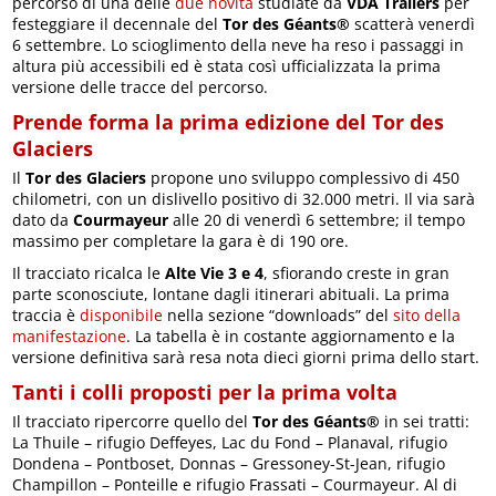
percorso di una delle
due novità
studiate da
VDA Trailers
per
festeggiare il decennale del
Tor des Géants®
scatterà venerdì
6 settembre. Lo scioglimento della neve ha reso i passaggi in
altura più accessibili ed è stata così ufficializzata la prima
versione delle tracce del percorso.
Prende forma la prima edizione del Tor des
Glaciers
Il
Tor des Glaciers
propone uno sviluppo complessivo di 450
chilometri, con un dislivello positivo di 32.000 metri. Il via sarà
dato da
Courmayeur
alle 20 di venerdì 6 settembre; il tempo
massimo per completare la gara è di 190 ore.
Il tracciato ricalca le
Alte Vie 3 e 4
, sfiorando creste in gran
parte sconosciute, lontane dagli itinerari abituali. La prima
traccia è
disponibile
nella sezione “downloads” del
sito della
manifestazione
. La tabella è in costante aggiornamento e la
versione definitiva sarà resa nota dieci giorni prima dello start.
Tanti i colli proposti per la prima volta
Il tracciato ripercorre quello del
Tor des Géants®
in sei tratti:
La Thuile – rifugio Deffeyes, Lac du Fond – Planaval, rifugio
Dondena – Pontboset, Donnas – Gressoney-St-Jean, rifugio
Champillon – Ponteille e rifugio Frassati – Courmayeur. Al di