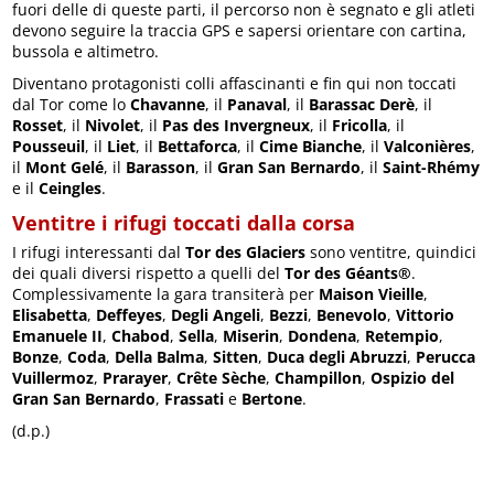
fuori delle di queste parti, il percorso non è segnato e gli atleti
devono seguire la traccia GPS e sapersi orientare con cartina,
bussola e altimetro.
Diventano protagonisti colli affascinanti e fin qui non toccati
dal Tor come lo
Chavanne
, il
Panaval
, il
Barassac Derè
, il
Rosset
, il
Nivolet
, il
Pas des Invergneux
, il
Fricolla
, il
Pousseuil
, il
Liet
, il
Bettaforca
, il
Cime Bianche
, il
Valconières
,
il
Mont Gelé
, il
Barasson
, il
Gran San Bernardo
, il
Saint-Rhémy
e il
Ceingles
.
Ventitre i rifugi toccati dalla corsa
I rifugi interessanti dal
Tor des Glaciers
sono ventitre, quindici
dei quali diversi rispetto a quelli del
Tor des Géants®
.
Complessivamente la gara transiterà per
Maison Vieille
,
Elisabetta
,
Deffeyes
,
Degli Angeli
,
Bezzi
,
Benevolo
,
Vittorio
Emanuele II
,
Chabod
,
Sella
,
Miserin
,
Dondena
,
Retempio
,
Bonze
,
Coda
,
Della Balma
,
Sitten
,
Duca degli Abruzzi
,
Perucca
Vuillermoz
,
Prarayer
,
Crête Sèche
,
Champillon
,
Ospizio del
Gran San Bernardo
,
Frassati
e
Bertone
.
(d.p.)