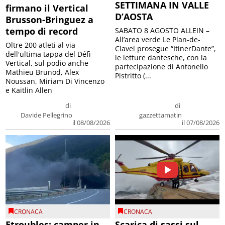
SETTIMANA IN VALLE
firmano il Vertical
D’AOSTA
Brusson-Bringuez a
tempo di record
SABATO 8 AGOSTO ALLEIN –
All’area verde Le Plan-de-
Oltre 200 atleti al via
Clavel prosegue “ItinerDante”,
dell'ultima tappa del Défì
le letture dantesche, con la
Vertical, sul podio anche
partecipazione di Antonello
Mathieu Brunod, Alex
Pistritto (...
Noussan, Miriam Di Vincenzo
e Kaitlin Allen
di
di
Davide Pellegrino
gazzettamatin
il 08/08/2026
il 07/08/2026
CRONACA
CRONACA
Etroubles: camper in
Scarica di sassi sul