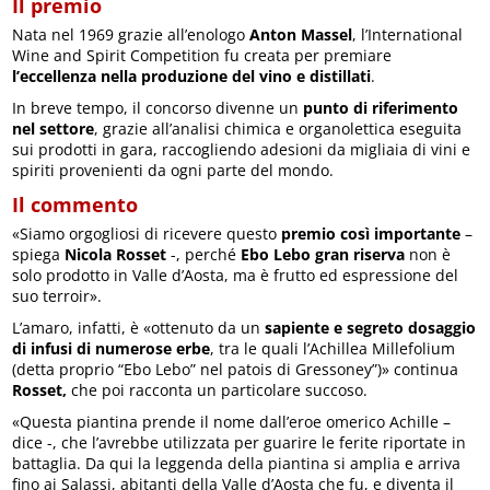
Il premio
Nata nel 1969 grazie all’enologo
Anton Massel
, l’International
Wine and Spirit Competition fu creata per premiare
l’eccellenza nella produzione del vino e distillati
.
In breve tempo, il concorso divenne un
punto di riferimento
nel settore
, grazie all’analisi chimica e organolettica eseguita
sui prodotti in gara, raccogliendo adesioni da migliaia di vini e
spiriti provenienti da ogni parte del mondo.
Il commento
«Siamo orgogliosi di ricevere questo
premio così importante
–
spiega
Nicola Rosset
-, perché
Ebo Lebo gran riserva
non è
solo prodotto in Valle d’Aosta, ma è frutto ed espressione del
suo terroir».
L’amaro, infatti, è «ottenuto da un
sapiente e segreto dosaggio
di infusi di numerose erbe
, tra le quali l’Achillea Millefolium
(detta proprio “Ebo Lebo” nel patois di Gressoney”)» continua
Rosset,
che poi racconta un particolare succoso.
«Questa piantina prende il nome dall’eroe omerico Achille –
dice -, che l’avrebbe utilizzata per guarire le ferite riportate in
battaglia. Da qui la leggenda della piantina si amplia e arriva
fino ai Salassi, abitanti della Valle d’Aosta che fu, e diventa il