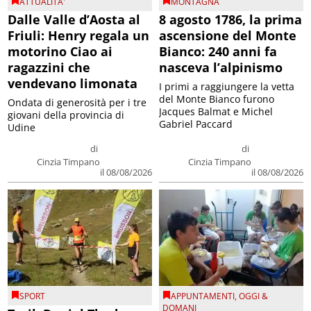
ATTUALITA'
MONTAGNA
Dalle Valle d’Aosta al
8 agosto 1786, la prima
Friuli: Henry regala un
ascensione del Monte
motorino Ciao ai
Bianco: 240 anni fa
ragazzini che
nasceva l’alpinismo
vendevano limonata
I primi a raggiungere la vetta
del Monte Bianco furono
Ondata di generosità per i tre
Jacques Balmat e Michel
giovani della provincia di
Gabriel Paccard
Udine
di
di
Cinzia Timpano
Cinzia Timpano
il 08/08/2026
il 08/08/2026
SPORT
APPUNTAMENTI
,
OGGI &
DOMANI