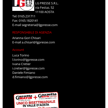
LG PRESSE S.R.L.
via Festaz, 52
11100 AOSTA
Tel: 0165.231711
Fax: 0165.1820141
E-mail
segreteria@lgpresse.com
RESPONSABILE DI AGENZIA
Arianna Gori Chisari
E-mail
a.chisari@lgpresse.com
Account
Luca Torino
l.torino@lgpresse.com
Ivana Cretier
i.cretier@lgpresse.com
Daniele Fimiano
d.fimiano@lgpresse.com