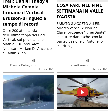
Trail: Daniel Thedy e
COSA FARE NEL FINE
Michela Comola
SETTIMANA IN VALLE
firmano il Vertical
D’AOSTA
Brusson-Bringuez a
tempo di record
SABATO 8 AGOSTO ALLEIN –
All’area verde Le Plan-de-
Oltre 200 atleti al via
Clavel prosegue “ItinerDante”,
dell'ultima tappa del Défì
le letture dantesche, con la
Vertical, sul podio anche
partecipazione di Antonello
Mathieu Brunod, Alex
Pistritto (...
Noussan, Miriam Di Vincenzo
e Kaitlin Allen
di
di
Davide Pellegrino
gazzettamatin
il 08/08/2026
il 07/08/2026