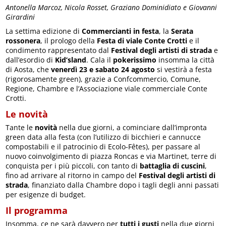
Antonella Marcoz, Nicola Rosset, Graziano Dominidiato e Giovanni
Girardini
La settima edizione di
Commercianti in festa
, la
Serata
rossonera
, il prologo della
Festa di viale Conte Crotti
e il
condimento rappresentato dal
Festival degli artisti di strada
e
dall’esordio di
Kid’sland
. Cala il
pokerissimo
insomma la città
di Aosta, che
venerdì 23 e sabato 24 agosto
si vestirà a festa
(rigorosamente green), grazie a Confcommercio, Comune,
Regione, Chambre e l’Associazione viale commerciale Conte
Crotti.
Le novità
Tante le
novità
nella due giorni, a cominciare dall’impronta
green data alla festa (con l’utilizzo di bicchieri e cannucce
compostabili e il patrocinio di Ecolo-Fêtes), per passare al
nuovo coinvolgimento di piazza Roncas e via Martinet, terre di
conquista per i più piccoli, con tanto di
battaglia di cuscini
,
fino ad arrivare al ritorno in campo del
Festival degli artisti di
strada
, finanziato dalla Chambre dopo i tagli degli anni passati
per esigenze di budget.
Il programma
Insomma, ce ne sarà davvero per
tutti i gusti
nella due giorni