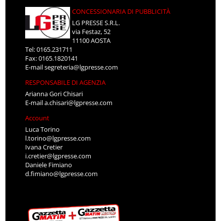
CONCESSIONARIA DI PUBBLICITÀ
LG PRESSE S.R.L.
via Festaz, 52
11100 AOSTA
Tel: 0165.231711
Fax: 0165.1820141
E-mail
segreteria@lgpresse.com
RESPONSABILE DI AGENZIA
Arianna Gori Chisari
E-mail
a.chisari@lgpresse.com
Account
Luca Torino
l.torino@lgpresse.com
Ivana Cretier
i.cretier@lgpresse.com
Daniele Fimiano
d.fimiano@lgpresse.com