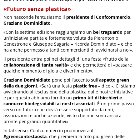
«Futuro senza plastica»
Non nasconde l’entusiasmo il
presidente di Confcommercio,
Graziano Dominidiato
.
«Con la settima edizione raggiungiamo un
bel traguardo
per
un’iniziativa partita e fortemente voluta da Pierantonio
Genestrone e Giuseppe Sagaria – ricorda Dominidiato – e che
ha anche permesso a tanti commercianti di avvicinarsi a noi».
Il presidente entra poi nei dettagli di una festa «frutto della
collaborazione di tante realtà
» e che permetterà di «passare
qualche momento di gioia e divertimento».
Graziano Dominidiato
pone poi l’accento sull’
aspetto green
della due giorni
. «Sarà una festa
plastic free
– dice -. Ci stiamo
avvicinando all’esclusione della plastica dalle nostre iniziative
e per questo abbiamo fornito un
primo kit di bicchieri e
cannucce biodegradabili ai nostri associati
. È un primo passo,
verso un futuro che dovrà essere supportato da enti,
associazioni e anche aziende, visto che non sono ancora
pronte per grandi quantitativi».
In tal senso, Confcommercio promuoverà il
#greencontestaosta
, che premierà la foto più green delle