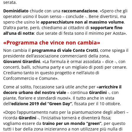
serata.
Dominidiato
chiude con una
raccomandazione
. «Spero che gli
operatori usino il buon senso – conclude -. Bene divertirsi, ma
spero che usino le
apparecchiature non al massimo volume
.
D’altra parte, però, chiediamo ai cittadini di
sopportare fino
all’una di notte
: due serate di festa sono il minimo per Aosta».
«Programma che vince non cambia»
Non cambia il
programma di viale Conte Crotti
, come spiega il
presidente dell’associazione commercianti della zona,
Giovanni Girardini
. «La formula è ormai assodata – dice -, con
concerti, balli, schiuma party e un migliaio di posti per cenare.
Crediamo tanto in questo progetto e nell’aiuto di
Confcommercio e Comune».
Come al solito, l’occasione sarà utile anche per «
arricchire il
decoro urbano del nostro viale
– continua
Girardini
-, con
piante, fioriere e stendardi nuovi». Il tutto anche in vista
dell’
edizione 2019 del “Green Day”
, fissata per il 10 ottobre.
«Dopo l’appuntamento nato per la piantumazione degli alberi –
ricorda
Girardini
-, l’iniziativa tornerà e diventerà fissa;
vogliamo essere da
traino per un mondo “green”
, per questo
tutti i bar della zona inizieranno a non utilizzare più nulla di