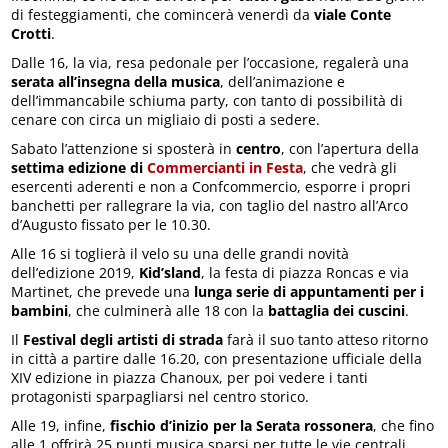
di festeggiamenti, che comincerà venerdì da
viale Conte
Crotti
.
Dalle 16, la via, resa pedonale per l’occasione, regalerà una
serata all’insegna della musica
, dell’animazione e
dell’immancabile schiuma party, con tanto di possibilità di
cenare con circa un migliaio di posti a sedere.
Sabato l’attenzione si sposterà in
centro
, con l’apertura della
settima edizione di
Commercianti in Festa
, che vedrà gli
esercenti aderenti e non a Confcommercio, esporre i propri
banchetti per rallegrare la via, con taglio del nastro all’Arco
d’Augusto fissato per le 10.30.
Alle 16 si toglierà il velo su una delle grandi novità
dell’edizione 2019,
Kid’sland
, la festa di piazza Roncas e via
Martinet, che prevede una
lunga serie di appuntamenti per i
bambini
, che culminerà alle 18 con la
battaglia dei cuscini
.
Il
Festival degli artisti di strada
farà il suo tanto atteso ritorno
in città a partire dalle 16.20, con presentazione ufficiale della
XIV edizione in piazza Chanoux, per poi vedere i tanti
protagonisti sparpagliarsi nel centro storico.
Alle 19, infine,
fischio d’inizio per la Serata rossonera
, che fino
alle 1 offrirà 25 punti musica sparsi per tutte le vie centrali.