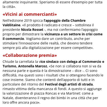
altamente inquinante. Speriamo di essere d’esempio per tutta
la città».
«Vicini ai commercianti»
Nell’edizione 2019 spicca
l’appoggio della Chambre
Valdôtaine
. «Il prodotto è radicato e cresce – sottolinea il
presidente
Nicola Rosset
-, ma noi confermiamo l’appoggio
proprio per dimostrare la
vicinanza a un settore in crisi come
il commercio
. Vogliamo dare un contributo, anche per
stimolare l’innovazione delle realtà, che devono tendere
sempre più alla digitalizzazione per essere competitive».
«Collaborazione premia»
Chiude la carrellata la v
ice sindaco con delega al Commercio e
Turismo, Antonella Marcoz.
«Se non si collabora non si va da
nessuna parte e questa è la dimostrazione – dice -. Ci sono
difficoltà, ma questi sono i risultati che si ottengono facendo le
cose insieme. Siamo che contenti dell’apporto di tutti e in
particolare del ritorno del
Festival degli artisti di strada
,
rimasto vittima della mancanza di fondi. A questo si aggiunge
la valorizzazione di piazza Roncas e via Martinet: come a
Natale, diventeranno il regno dei bimbi in una città che per
loro offre ancora poco».