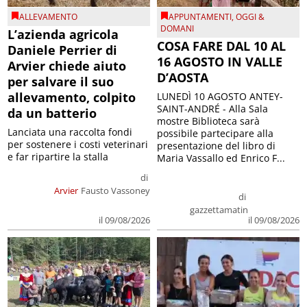
ALLEVAMENTO
APPUNTAMENTI
,
OGGI &
DOMANI
L’azienda agricola
COSA FARE DAL 10 AL
Daniele Perrier di
16 AGOSTO IN VALLE
Arvier chiede aiuto
D’AOSTA
per salvare il suo
allevamento, colpito
LUNEDÌ 10 AGOSTO ANTEY-
SAINT-ANDRÉ - Alla Sala
da un batterio
mostre Biblioteca sarà
Lanciata una raccolta fondi
possibile partecipare alla
per sostenere i costi veterinari
presentazione del libro di
e far ripartire la stalla
Maria Vassallo ed Enrico F...
di
Arvier
Fausto Vassoney
di
gazzettamatin
il 09/08/2026
il 09/08/2026