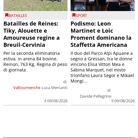
BATAILLES
SPORT
Batailles de Reines:
Podismo: Leon
Tiky, Alouette e
Martinet e Loic
Amoureuse regine a
Proment dominano la
Breuil-Cervinia
Staffetta Americana
Per la seconda eliminatoria
Il duo del Parco Alpi Apuane a
estiva, in arena 84 bovine.
segno a Gressan, tra le donne
Reinon, 763 Kg, Regina di peso
vincono Elisa Vitton Mea e
di giornata
Sabina Marquet, nel misto
trionfano Laura Segor e Mikael
Mongi...
di
Valtournenche
Luca Mercanti
di
Davide Pellegrino
il 09/08/2026
il 09/08/2026