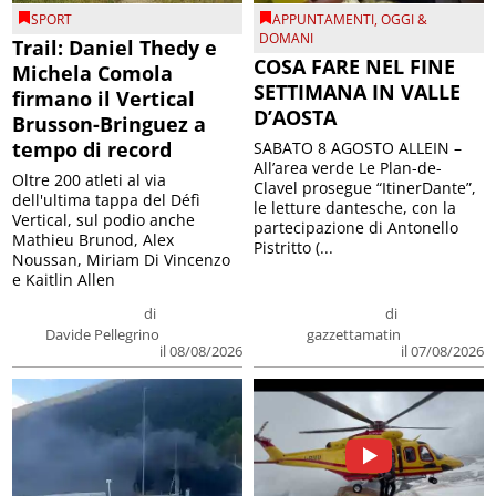
SPORT
APPUNTAMENTI
,
OGGI &
DOMANI
Trail: Daniel Thedy e
COSA FARE NEL FINE
Michela Comola
SETTIMANA IN VALLE
firmano il Vertical
D’AOSTA
Brusson-Bringuez a
tempo di record
SABATO 8 AGOSTO ALLEIN –
All’area verde Le Plan-de-
Oltre 200 atleti al via
Clavel prosegue “ItinerDante”,
dell'ultima tappa del Défì
le letture dantesche, con la
Vertical, sul podio anche
partecipazione di Antonello
Mathieu Brunod, Alex
Pistritto (...
Noussan, Miriam Di Vincenzo
e Kaitlin Allen
di
di
Davide Pellegrino
gazzettamatin
il 08/08/2026
il 07/08/2026