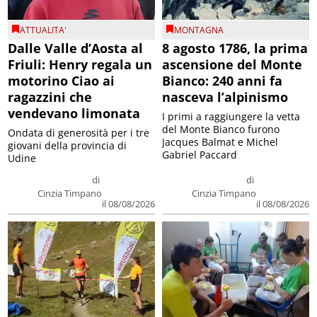
ATTUALITA'
MONTAGNA
Dalle Valle d’Aosta al
8 agosto 1786, la prima
Friuli: Henry regala un
ascensione del Monte
motorino Ciao ai
Bianco: 240 anni fa
ragazzini che
nasceva l’alpinismo
vendevano limonata
I primi a raggiungere la vetta
del Monte Bianco furono
Ondata di generosità per i tre
Jacques Balmat e Michel
giovani della provincia di
Gabriel Paccard
Udine
di
di
Cinzia Timpano
Cinzia Timpano
il 08/08/2026
il 08/08/2026