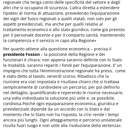
regionale che tenga conto delle specificità del settore e degli
altri che si occupano di sicurezza. L’altra diretta a estendere
l’ipotesi di norma di attuazione, prevedendo l’equiparazione
dei vigili del fuoco regionali a quelli statali, non solo per gli
aspetti previdenziali, ma anche per quelli relativi al
trattamento economico e allo stato giuridico, come già previsto
per il personale docente e per il comparto sanità, mantenendo
la competenza e il servizio in capo alla Regione»
Per quanto attiene alla questione economica – precisa il
presidente Fosson
– la posizione della Regione e dei
funzionari è chiara: non appena saranno definite con lo Stato
le modalità, saranno reperiti i fondi per l’equiparazione. E’ un
impegno che tutta l’Amministrazione regionale ha preso, come
è stato detto al tavolo, venerdì scorso. Ribadisco che la
riunione era così impostata e risultava chiaro che si trattava
semplicemente di condividere un percorso, per poi definirlo
nel dettaglio, quantificando e reperendo le risorse necessarie,
una volta individuata la soluzione più utile e, se possibile,
condivisa.Poiché ogni equiparazione economica, giuridica e
previdenziale dipende da un accordo con lo Stato e dal
momento che lo Stato non ha risposto, la crisi rende i tempi
ancora più lunghi. Ogni atteggiamento e percorso unilaterale
risulta fuori luogo e non utile alla risoluzione della vertenza».