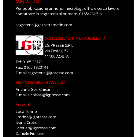
CONTATTACI
Per pubblicazione annunci, necrologi, offro e cerco lavoro,
contattare la segreteria al numero: 0165/231711
segreteria@gazzettamatin.com
CONCESSIONARIA DI PUBBLICITÀ
LG PRESSE S.R.L.
via Festaz, 52
11100 AOSTA
Tel: 0165.231711
Fax: 0165.1820141
E-mail
segreteria@lgpresse.com
RESPONSABILE DI AGENZIA
Arianna Gori Chisari
E-mail
a.chisari@lgpresse.com
Account
Luca Torino
l.torino@lgpresse.com
Ivana Cretier
i.cretier@lgpresse.com
Daniele Fimiano