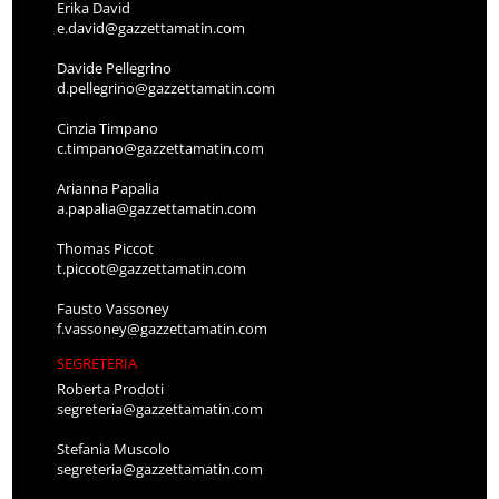
Erika David
e.david@gazzettamatin.com
Davide Pellegrino
d.pellegrino@gazzettamatin.com
Cinzia Timpano
c.timpano@gazzettamatin.com
Arianna Papalia
a.papalia@gazzettamatin.com
Thomas Piccot
t.piccot@gazzettamatin.com
Fausto Vassoney
f.vassoney@gazzettamatin.com
SEGRETERIA
Roberta Prodoti
segreteria@gazzettamatin.com
Stefania Muscolo
segreteria@gazzettamatin.com