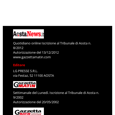
Quotidiano online Iscrizione al Tribunale di Aosta n.
8/2012
Autorizzazione del 13/12/2012
www.gazzettamatin.com
Editore
LG PRESSE S.R.L.
via Festaz, 52 11100 AOSTA
Settimanale del Lunedì. Iscrizione al Tribunale di Aosta n.
9/2002
Autorizzazione del 20/05/2002