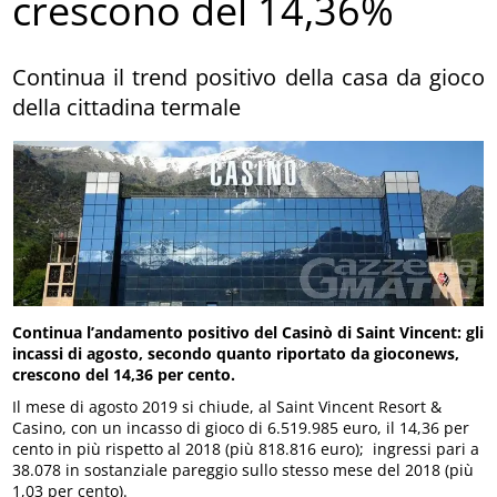
crescono del 14,36%
Continua il trend positivo della casa da gioco
della cittadina termale
Continua l’andamento positivo del Casinò di Saint Vincent: gli
incassi di agosto, secondo quanto riportato da gioconews,
crescono del 14,36 per cento.
Il mese di agosto 2019 si chiude, al Saint Vincent Resort &
Casino, con un incasso di gioco di 6.519.985 euro, il 14,36 per
cento in più rispetto al 2018 (più 818.816 euro); ingressi pari a
38.078 in sostanziale pareggio sullo stesso mese del 2018 (più
1,03 per cento).