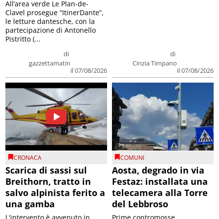
All’area verde Le Plan-de-
Clavel prosegue “ItinerDante”,
le letture dantesche, con la
partecipazione di Antonello
Pistritto (...
di
di
gazzettamatin
Cinzia Timpano
il 07/08/2026
il 07/08/2026
CRONACA
COMUNI
Scarica di sassi sul
Aosta, degrado in via
Breithorn, tratto in
Festaz: installata una
salvo alpinista ferito a
telecamera alla Torre
una gamba
del Lebbroso
L'intervento è avvenuto in
Prime contromosse