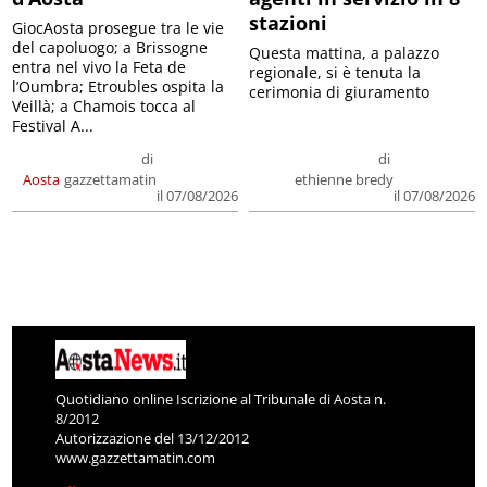
stazioni
GiocAosta prosegue tra le vie
del capoluogo; a Brissogne
Questa mattina, a palazzo
entra nel vivo la Feta de
regionale, si è tenuta la
l’Oumbra; Etroubles ospita la
cerimonia di giuramento
Veillà; a Chamois tocca al
Festival A...
di
di
Aosta
gazzettamatin
ethienne bredy
il 07/08/2026
il 07/08/2026
Quotidiano online Iscrizione al Tribunale di Aosta n.
8/2012
Autorizzazione del 13/12/2012
www.gazzettamatin.com