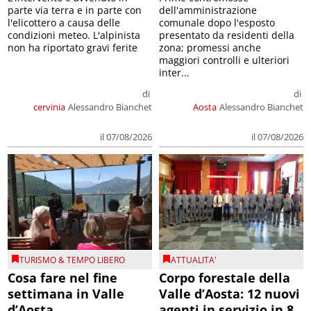
parte via terra e in parte con
dell'amministrazione
l'elicottero a causa delle
comunale dopo l'esposto
condizioni meteo. L'alpinista
presentato da residenti della
non ha riportato gravi ferite
zona; promessi anche
maggiori controlli e ulteriori
inter...
di
di
cervinia
Alessandro Bianchet
Aosta
Alessandro Bianchet
il 07/08/2026
il 07/08/2026
TURISMO & TEMPO LIBERO
ATTUALITA'
Cosa fare nel fine
Corpo forestale della
settimana in Valle
Valle d’Aosta: 12 nuovi
d’Aosta
agenti in servizio in 8