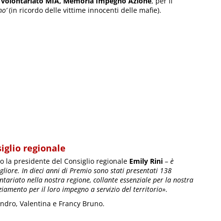
i volontariato MIA, Memoria Impegno Azione
, per il
no’
(in ricordo delle vittime innocenti delle mafie).
iglio regionale
la presidente del Consiglio regionale
Emily Rini
–
è
gliore. In dieci anni di Premio sono stati presentati 138
ntariato nella nostra regione, collante essenziale per la nostra
aziamento per il loro impegno a servizio del territorio».
andro, Valentina e Francy Bruno.