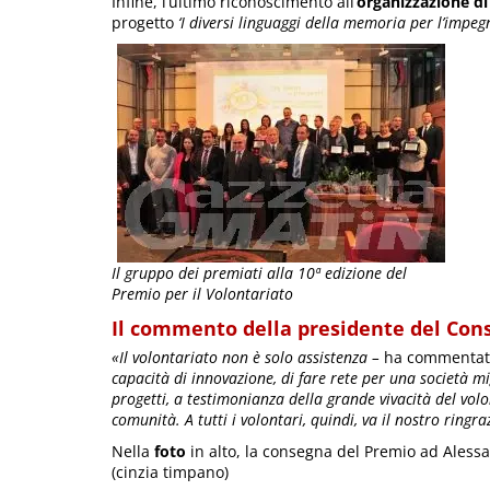
Infine, l’ultimo riconoscimento all’
organizzazione d
progetto
‘I diversi linguaggi della memoria per l’impeg
Il gruppo dei premiati alla 10ª edizione del
Premio per il Volontariato
Il commento della presidente del Cons
«Il volontariato non è solo assistenza –
ha commentato 
capacità di innovazione, di fare rete per una società mi
progetti, a testimonianza della grande vivacità del volo
comunità. A tutti i volontari, quindi, va il nostro ringr
Nella
foto
in alto, la consegna del Premio ad Aless
(cinzia timpano)