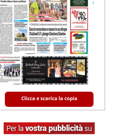
Clicca e scarica la copia