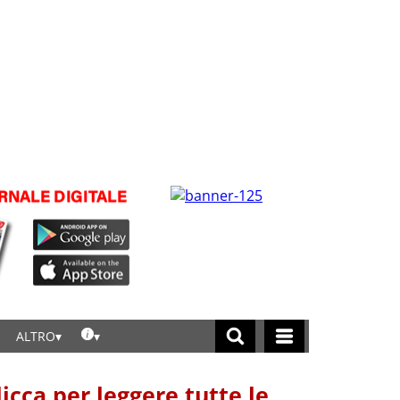
ALTRO
licca per leggere tutte le