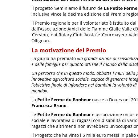
Il progetto ‘Seminiamo il futuro’ de
La Petite Ferm
inclusiva vince la decima edizione del Premio region
Il Premio regionale per il volontariato è istituito da
dall’Associazione Amici delle Fiamme Gialle Valle d’A
‘Cervino’, dai Rotary Club ‘Aosta’ e ‘Courmayeur Val
Ollignan.
La motivazione del Premio
La giuria ha premiato
«la grande azione di sensibiliz
e delle famiglie per quanto attiene il mondo della disa
Un percorso che in questo modo, abbatte i muri della pa
innovativa agricoltura sociale, capace di generare integ
l’obiettivo finale di infondere nei bambini la volontà 
mondo»
.
La
Petite Ferme du Bonheur
nasce a Doues nel 2016,
Francesca Bruno
.
Le
Petite Ferme du Bonheur
è associazione onlus e
sociale e lavorativa di ragazzi con disabilità di vari
ragazzi che altrimenti non avrebbero un’occupazio
Il Progetto che ha vinto i 5 mila euro messi in palio