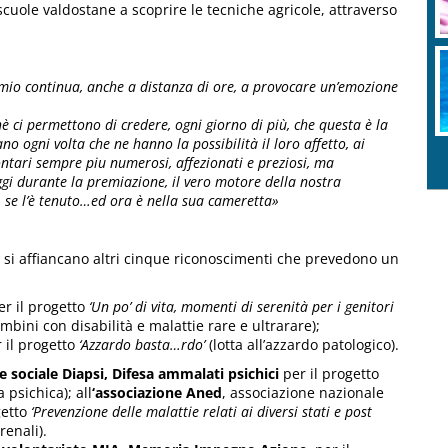
 scuole valdostane a scoprire le tecniche agricole, attraverso
emio continua, anche a distanza di ore, a provocare un’emozione
hè ci permettono di credere, ogni giorno di più, che questa è la
o ogni volta che ne hanno la possibilità il loro affetto, ai
lontari sempre piu numerosi, affezionati e preziosi, ma
gi durante la premiazione, il vero motore della nostra
i, se l’è tenuto…ed ora è nella sua cameretta»
si affiancano altri cinque riconoscimenti che prevedono un
r il progetto
‘Un po’ di vita, momenti di serenità per i genitori
bini con disabilità e malattie rare e ultrarare);
 il progetto
‘Azzardo basta…rdo’
(lotta all’azzardo patologico).
 sociale Diapsi, Difesa ammalati psichici
per il progetto
 psichica); all
‘associazione Aned
, associazione nazionale
getto
‘Prevenzione delle malattie relati ai diversi stati e post
renali).