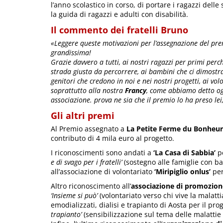
l’anno scolastico in corso, di portare i ragazzi delle
la guida di ragazzi e adulti con disabilità.
Il commento dei fratelli Bruno
«Leggere queste motivazioni per l’assegnazione del pr
grandissima!
Grazie davvero a tutti, ai nostri ragazzi per primi perc
strada giusta da percorrere, ai bambini che ci dimostran
genitori che credono in noi e nei nostri progetti, ai vo
soprattutto alla nostra
Francy
, come abbiamo detto og
associazione. prova ne sia che il premio lo ha preso le
Gli altri premi
Al Premio assegnato a
La Petite Ferme du Bonheur
contributo di 4 mila euro al progetto.
I riconoscimenti sono andati a
‘La Casa di Sabbia’
pe
e di svago per i fratelli’
(sostegno alle famiglie con bam
all’associazione di volontariato
‘Miripiglio onlus’
per
Altro riconoscimento all’
associazione di promozione
‘Insieme si può’
(volontariato verso chi vive la malattia
emodializzati, dialisi e trapianto di Aosta per il pro
trapianto’
(sensibilizzazione sul tema delle malattie 