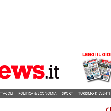
TTACOLI
POLITICA & ECONOMIA
SPORT
TURISMO & EVENTI
C