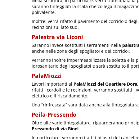
Nella struttura, in particolare, verrà ripristinata l
saranno tinteggiati la scala che collega il magazzino
polivalente.
Inoltre, verrà rifatto il pavimento del corridoio degl
recinzioni sul lato sud.
Palestra via Liconi
Saranno invece sostituiti i serramenti nella
palestra
anche nelle zone degli spogliatoi e dei corridoi.
Verranno inoltre impermeabilizzate la soletta e la p
idrosanitario degli spogliatoi e sarà sostituito il po
PalaMiozzi
Lavori importanti al
PalaMiozzi del Quartiere Dora
rifatti i cordoli e le recinzioni, verranno sostituiti i
elettrico e il riscaldamento.
Una “rinfrescata” sarà data anche alla tinteggiatura
Peila-Pressendo
Oltre alle varie tinteggiature, riguarderanno princi
Pressendo di via Binel
.
In particolare, verranno rifatti i pilastri del cancel