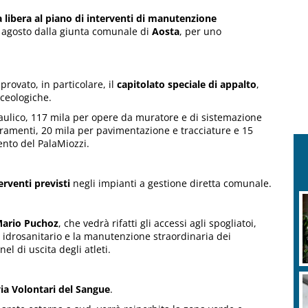
a libera al piano di interventi di manutenzione
d agosto dalla giunta comunale di
Aosta
, per uno
rovato, in particolare, il
capitolato speciale di appalto
,
rceologiche.
raulico, 117 mila per opere da muratore e di sistemazione
rramenti, 20 mila per pavimentazione e tracciature e 15
ento del PalaMiozzi.
erventi previsti
negli impianti a gestione diretta comunale.
Mario Puchoz
, che vedrà rifatti gli accessi agli spogliatoi,
o idrosanitario e la manutenzione straordinaria dei
el di uscita degli atleti.
via Volontari del Sangue
.