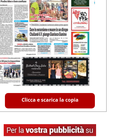
Clicca e scarica la copia