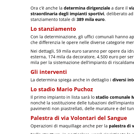
Ora c’è anche la
determina dirigenziale
a dare il
vi
straordinaria degli impianti sportivi
, deliberato a
stanziamento totale di
389 mila euro
.
Lo stanziamento
Con la determinazione, gli uffici comunali hanno app
che differenzia le opere nelle diverse categorie me
Nei dettagli, 59 mila euro saranno per opere da id
esterna, 174 mila da decoratore, 4.500 euro per se
mila per la sistemazione dell’impianto di riscaldam
Gli interventi
La determina spiega anche in dettaglio i
diversi int
Lo stadio Mario Puchoz
Il primo impianto in lista sarà lo
stadio comunale 
nonché la sostituzione delle tubazioni dell’impiant
pavimenti non piastrellati, delle murature e del tunn
Palestra di via Volontari del Sangue
Operazioni di maquillage anche per la
palestra di 