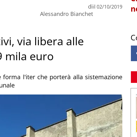
di
il
02/10/2019
n
Alessandro Bianchet
C
vi, via libera alle
 mila euro
 forma l'iter che porterà alla sistemazione
munale