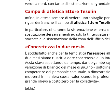
verde a nord, con tanto di sistemazione di grondaie 
Campo di atletica Ettore Tesolin
Infine, in attesa sempre di vedere uno spiraglio per 
riguarderà anche il campo di
atletica Ettore Tesoli
In particolare, ci saranno la sistemazione esterna del
sostituzione dei serramenti guasti, la tinteggiatura de
staccate e la sistemazione della zona dell’ufficio del
«Concretezza in due mesi»
È soddisfatto anche per la tempistica
l’assessore a
due mesi siamo riusciti a dare concretezza a un inte
Aosta stava aspettando da tempo, dando gambe rapi
variazione di bilancio del mese di giugno – sottoli
competenze del personale comunale, a dimostrazio
muoversi in maniera coesa, valorizzando le professio
grande rilievo a costo zero per la collettività».
(al.bi.)