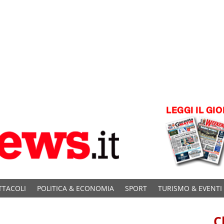
TTACOLI
POLITICA & ECONOMIA
SPORT
TURISMO & EVENTI
C