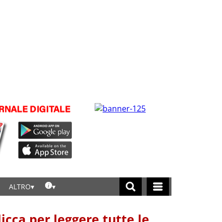
ALTRO
licca per leggere tutte le