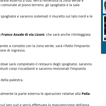
a parete esterna a sud, verrà reinerbita la zona verde e
 comunale al piano terreno, gli spogliatoi e la sala
i spogliatoi e saranno sistemati il muretto sul lato nord e le
 Franco Assale di via Liconi
, che sarà anche ritinteggiata
arete a contatto con la zona verde, sarà rifatto l’impianto
rtone di ingresso.
, dove sarà completato il restauro degli spogliatoi, saranno
 vetusti corpi riscaldanti e saranno revisionati l’impianto
 della palestra.
palmente la parte esterna le operazioni relative alla
Peila-
lo sul lato sud e verrà effettuata la manutenzione dell’area